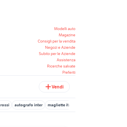
Modelli auto
Magazine
Consigli per la vendita
Negozi e Aziende
Subito per le Aziende
Assistenza
Ricerche salvate
Preferiti
Vendi
rossi
autografo inter
magliette italiane
maglietta paris
magl