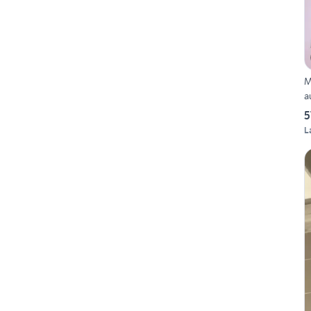
M
a
5
L