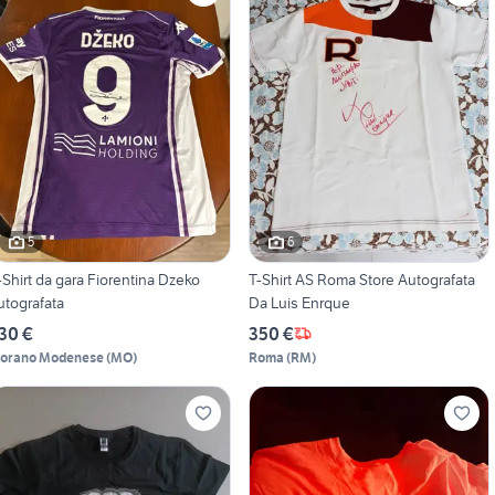
5
6
-Shirt da gara Fiorentina Dzeko
T-Shirt AS Roma Store Autografata
utografata
Da Luis Enrque
30 €
350 €
iorano Modenese
(
MO
)
Roma
(
RM
)