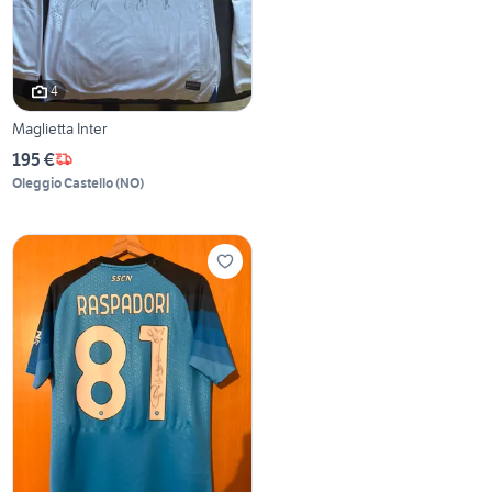
4
Maglietta Inter
195 €
Oleggio Castello
(
NO
)