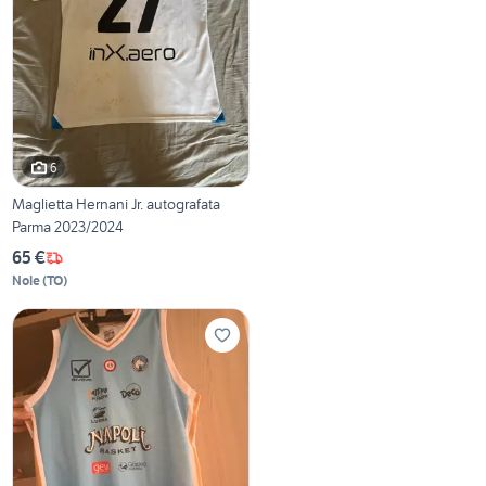
6
Maglietta Hernani Jr. autografata
Parma 2023/2024
65 €
Nole
(
TO
)