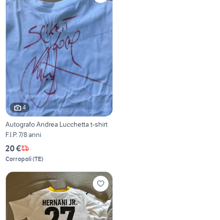
4
Autografo Andrea Lucchetta t-shirt
F.I.P. 7/8 anni
20 €
Corropoli
(
TE
)