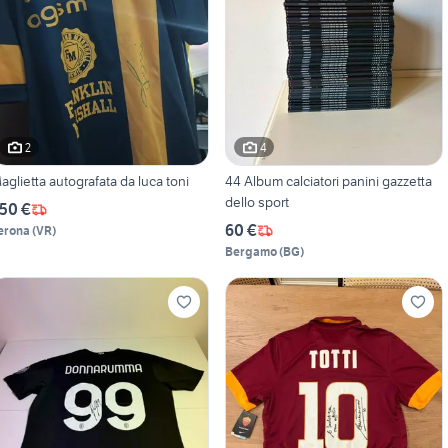
2
4
aglietta autografata da luca toni
44 Album calciatori panini gazzetta
dello sport
50 €
60 €
erona
(
VR
)
Bergamo
(
BG
)