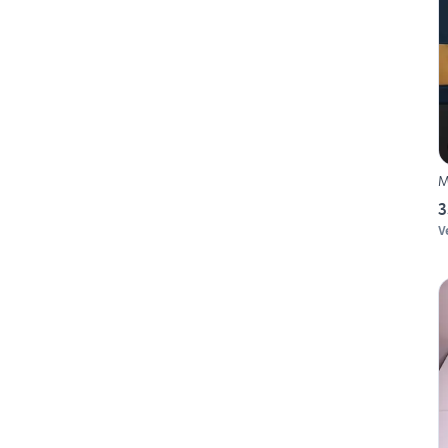
M
3
V