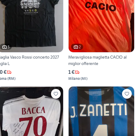
5
2
aglia Vasco Rossi concerto 2027
Meravigliosa maglietta CACIO al
aglia L
miglior offerente
0 €
1 €
oma
(
RM
)
Milano
(
MI
)