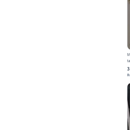
M
t
3
R