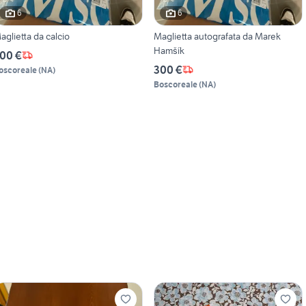
6
6
aglietta da calcio
Maglietta autografata da Marek
Hamšík
00 €
300 €
oscoreale
(
NA
)
Boscoreale
(
NA
)