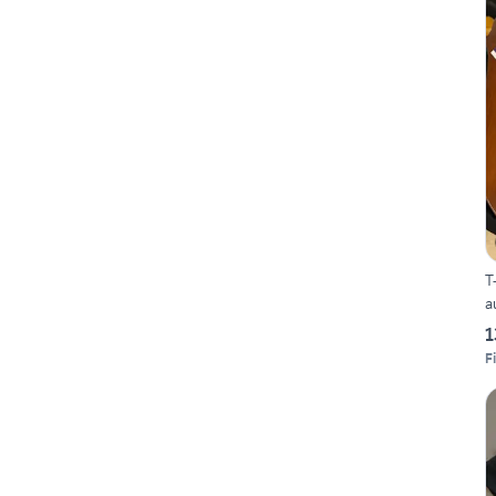
T
a
1
F