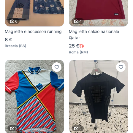
6
4
Magliette e accessori running
Maglietta calcio nazionale
Qatar
8 €
25 €
Brescia
(
BS
)
Roma
(
RM
)
2
5