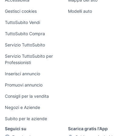
segugio animali Emilia
Loft, mansarde e
cocker
Veicoli commerciali
Romagna
altro
Gestisci cookies
Modelli auto
Case vacanza
TuttoSubito Vendi
Uffici e Locali
TuttoSubito Compra
commerciali
Servizio TuttoSubito
elettronica
per la casa e la
sports e hobby
Servizio TuttoSubito per
persona
Professionisti
Informatica
Animali
Arredamento e
Inserisci annuncio
Console e
Accessori per
Casalinghi
Videogiochi
animali
Promuovi annuncio
Elettrodomestici
Audio/Video
Musica e Film
Consigli per la vendita
Giardino e Fai da
Fotografia
Libri e Riviste
te
Negozi e Aziende
Telefonia
Strumenti Musicali
Abbigliamento e
Subito per le aziende
Accessori
Sports
Seguici su
Scarica gratis l'App
Tutto per i bambini