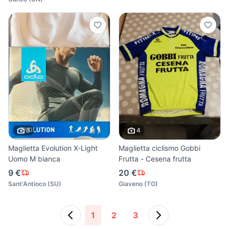
3
4
Maglietta Evolution X-Light
Maglietta ciclismo Gobbi
Uomo M bianca
Frutta - Cesena frutta
9 €
20 €
Sant'Antioco
(
SU
)
Giaveno
(
TO
)
1
2
3