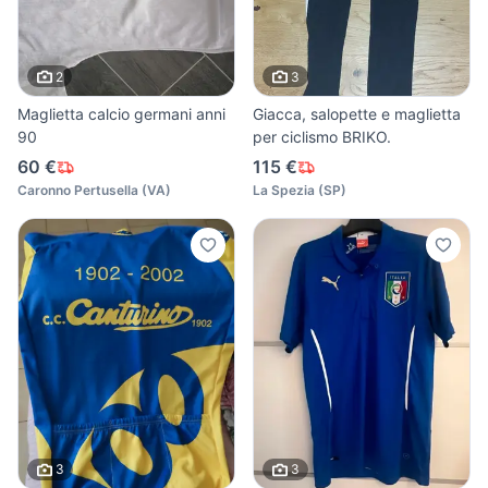
2
3
Maglietta calcio germani anni
Giacca, salopette e maglietta
90
per ciclismo BRIKO.
60 €
115 €
Caronno Pertusella
(
VA
)
La Spezia
(
SP
)
3
3