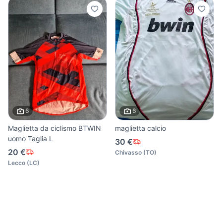
6
6
Maglietta da ciclismo BTWIN
maglietta calcio
uomo Taglia L
30 €
20 €
Chivasso
(
TO
)
Lecco
(
LC
)