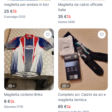
maglietta per andare in bici
Maglietta da calcio ufficiale
Italia
25 €
35 €
Cucciago
(
CO
)
Osimo
(
AN
)
4
3
Maglietta ciclismo Briko
Completo sci: Calzini da sci e
maglietta termica
8 €
65 €
Giaveno
(
TO
)
Corvara in Badia
(
BZ
)