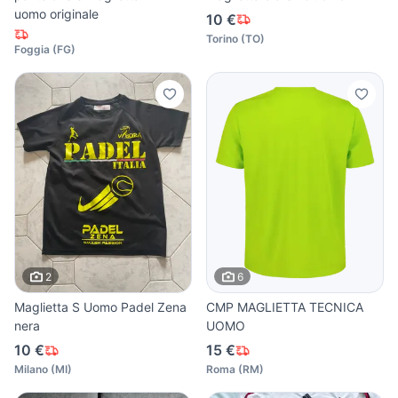
uomo originale
10 €
Torino
(
TO
)
Foggia
(
FG
)
2
6
Maglietta S Uomo Padel Zena
CMP MAGLIETTA TECNICA
nera
UOMO
10 €
15 €
Milano
(
MI
)
Roma
(
RM
)