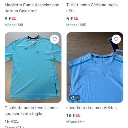
Maglietta Puma Associazione
T-shirt uomo Ciclismo taglia
Italiana Calciatori
L/XL
9 €
5 €
Milano
(
MI
)
Monza
(
MB
)
6
T-shirt da uomo tennis Joma
canottiera da uomo Adidas
sponsorizzata taglia L
19 €
15 €
Milano
(
MI
)
Cuneo
(
CN
)