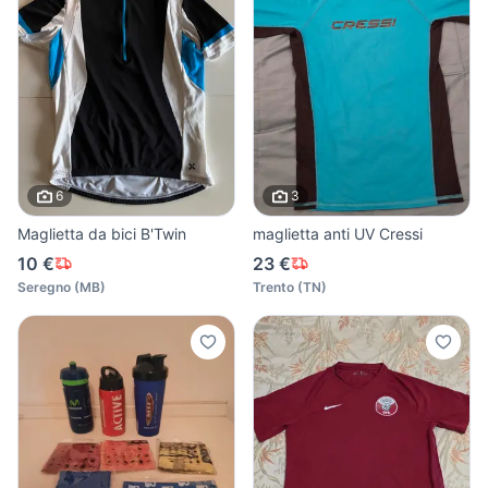
6
3
Maglietta da bici B'Twin
maglietta anti UV Cressi
10 €
23 €
Seregno
(
MB
)
Trento
(
TN
)