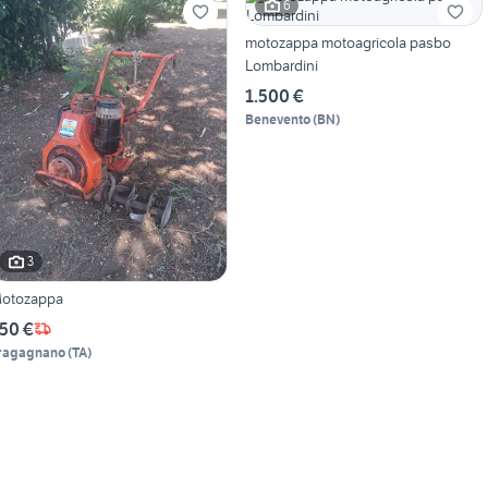
6
motozappa motoagricola pasbo
Lombardini
1.500 €
Benevento
(
BN
)
3
otozappa
50 €
ragagnano
(
TA
)