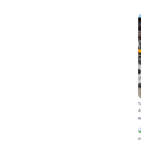
T
4
A
m