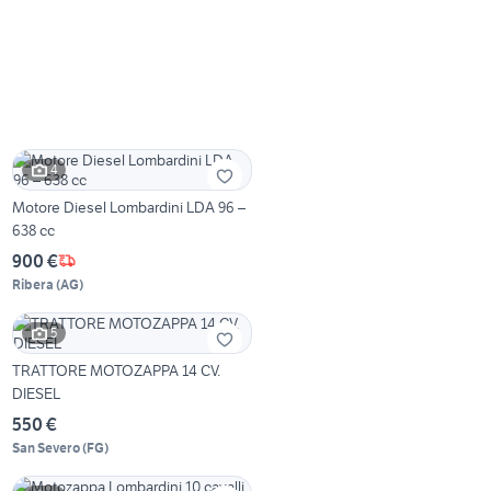
4
Motore Diesel Lombardini LDA 96 –
638 cc
900 €
Ribera
(
AG
)
5
TRATTORE MOTOZAPPA 14 CV.
DIESEL
550 €
San Severo
(
FG
)