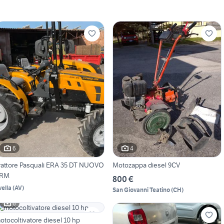
6
4
rattore Pasquali ERA 35 DT NUOVO
Motozappa diesel 9CV
RM
800 €
vella
(
AV
)
San Giovanni Teatino
(
CH
)
6
otocoltivatore diesel 10 hp