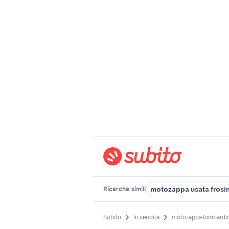
motozappa usata frosi
Ricerche
simili
Subito
In vendita
motozappa lombardi