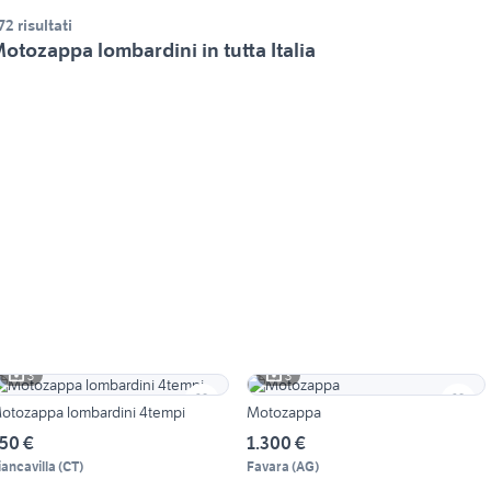
72 risultati
otozappa lombardini in tutta Italia
3
3
otozappa lombardini 4tempi
Motozappa
50 €
1.300 €
iancavilla
(
CT
)
Favara
(
AG
)