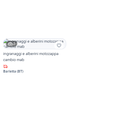
2
ingranaggi e alberini motozappa
cambio mab
Barletta
(
BT
)