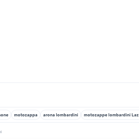
none
motozappa
arona lombardini
motozappe lombardini Laz
ni