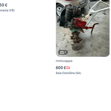
50 €
enezia
(
VE
)
3
motozappa
600 €
Sala Consilina
(
SA
)