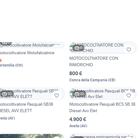
6
6
Motocoltivatore Motofalciatrice
MOTOCOLTIVATORE CON
RIMORCHIO
ortemilia
(
CN
)
800 €
Conca della Campania
(
CE
)
10
10
otocoltivatore Pasquali SB38
Motocoltivatore Pasquali BCS SB 38
IESEL AVV. ELETT
Diesel Avv Elet
vella
(
AV
)
4.900 €
Avella
(
AV
)