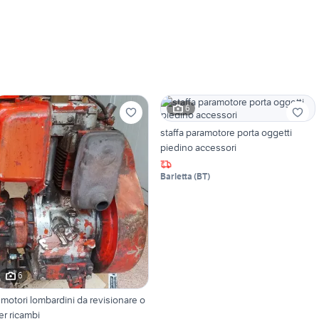
6
staffa paramotore porta oggetti
piedino accessori
Barletta
(
BT
)
6
 motori lombardini da revisionare o
er ricambi