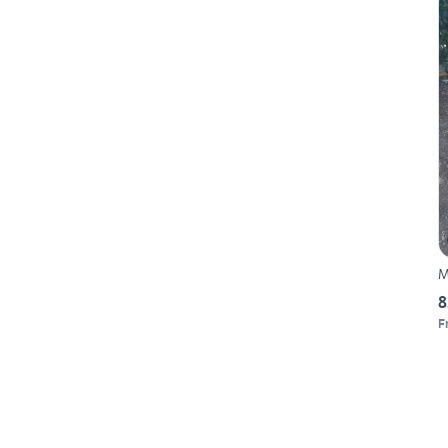
M
8
F