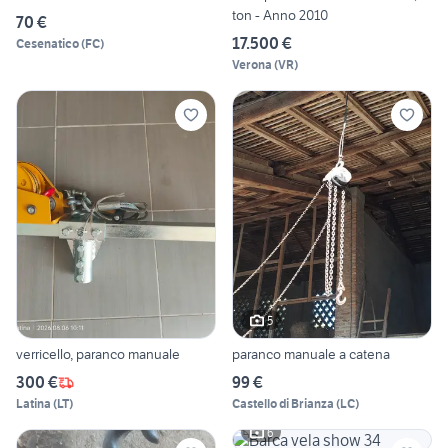
ton - Anno 2010
70 €
17.500 €
Cesenatico
(
FC
)
Verona
(
VR
)
5
verricello, paranco manuale
paranco manuale a catena
300 €
99 €
Latina
(
LT
)
Castello di Brianza
(
LC
)
6