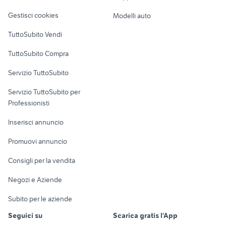
Veicoli commerciali
altro
Gestisci cookies
Modelli auto
Case vacanza
TuttoSubito Vendi
Uffici e Locali
TuttoSubito Compra
commerciali
Servizio TuttoSubito
elettronica
per la casa e la
sports e hobby
Servizio TuttoSubito per
persona
Informatica
Animali
Professionisti
Arredamento e
Console e
Accessori per
Casalinghi
Inserisci annuncio
Videogiochi
animali
Elettrodomestici
Promuovi annuncio
Audio/Video
Musica e Film
Giardino e Fai da te
Consigli per la vendita
Fotografia
Libri e Riviste
Abbigliamento e
Negozi e Aziende
Telefonia
Strumenti Musicali
Accessori
Subito per le aziende
Sports
Tutto per i bambini
Seguici su
Scarica gratis l'App
Biciclette