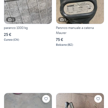
3
5
paranco 1000 kg
Parsnco manuale a catena
Maurer
25 €
75 €
Cuneo
(
CN
)
Bolzano
(
BZ
)