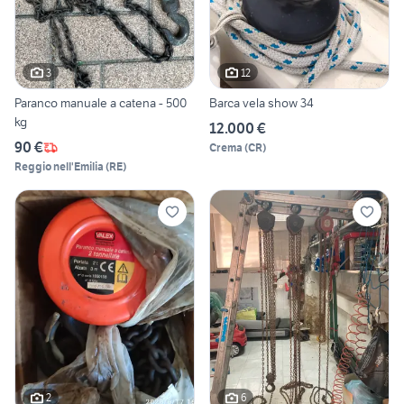
3
12
Paranco manuale a catena - 500
Barca vela show 34
kg
12.000 €
90 €
Crema
(
CR
)
Reggio nell'Emilia
(
RE
)
2
6