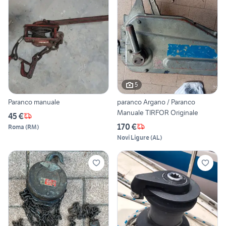
5
Paranco manuale
paranco Argano / Paranco
Manuale TIRFOR Originale
45 €
170 €
Roma
(
RM
)
Novi Ligure
(
AL
)