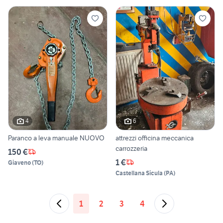
4
6
Paranco a leva manuale NUOVO
attrezzi officina meccanica
carrozzeria
150 €
1 €
Giaveno
(
TO
)
Castellana Sicula
(
PA
)
1
2
3
4