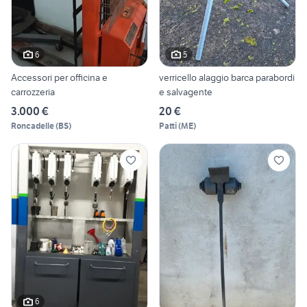
6
5
Accessori per officina e
verricello alaggio barca parabordi
carrozzeria
e salvagente
3.000 €
20 €
Roncadelle
(
BS
)
Patti
(
ME
)
6