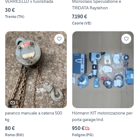
VERRICELLO x fuoristrada
Microclass Speculatione e
TRIDATA Raytehon
30 €
7.190 €
Trento
(
TN
)
Caorle
(
VE
)
5
paranco manuale a catena 500
Hörmann KIT motorizzazione per
kg
porta garage/ind.
80 €
950 €
Roma
(
RM
)
Foligno
(
PG
)