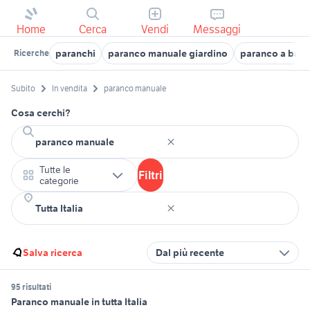
Home
Cerca
Vendi
Messaggi
paranchi
paranco manuale giardino
paranco a band
Ricerche
Subito
In vendita
paranco manuale
Cosa cerchi?
Tutte le
Filtri
categorie
Salva ricerca
Dal più recente
95 risultati
Paranco manuale in tutta Italia