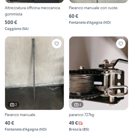
Attrezzatura officina meccanica
Paranco manuale con ruote.
gommista
60 €
500 €
Fontaneto d'Agogna
(
NO
)
Caggiano
(
SA
)
2
4
Paranco manuale.
paranco 727kg
40 €
49 €
Fontaneto d'Agogna
(
NO
)
Brescia
(
BS
)