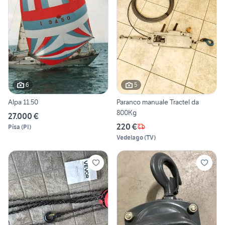
6
5
Alpa 11.50
Paranco manuale Tractel da
800Kg
27.000 €
220 €
Pisa
(
PI
)
Vedelago
(
TV
)