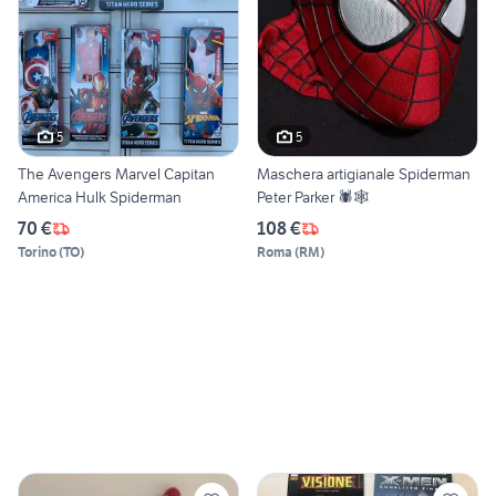
5
5
The Avengers Marvel Capitan
Maschera artigianale Spiderman
America Hulk Spiderman
Peter Parker 🕷️🕸️
70 €
108 €
Torino
(
TO
)
Roma
(
RM
)