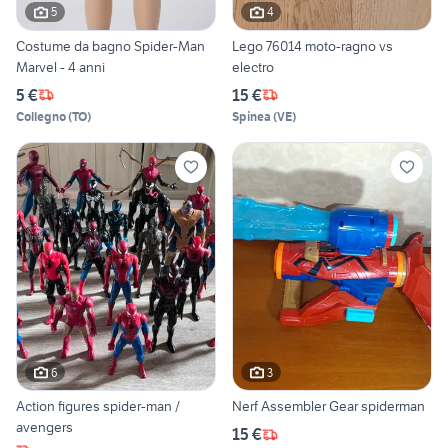
5
4
Costume da bagno Spider-Man
Lego 76014 moto-ragno vs
Marvel - 4 anni
electro
5 €
15 €
Collegno
(
TO
)
Spinea
(
VE
)
6
3
Action figures spider-man /
Nerf Assembler Gear spiderman
avengers
15 €