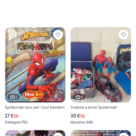
2
6
Spiderman box per i tuoi bambini
Scatola a tema Spiderman
17 €
30 €
Collegno
(
TO
)
Messina
(
ME
)