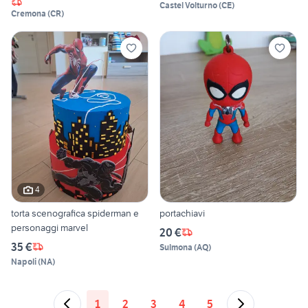
Castel Volturno
(
CE
)
Cremona
(
CR
)
4
torta scenografica spiderman e
portachiavi
personaggi marvel
20 €
35 €
Sulmona
(
AQ
)
Napoli
(
NA
)
1
2
3
4
5