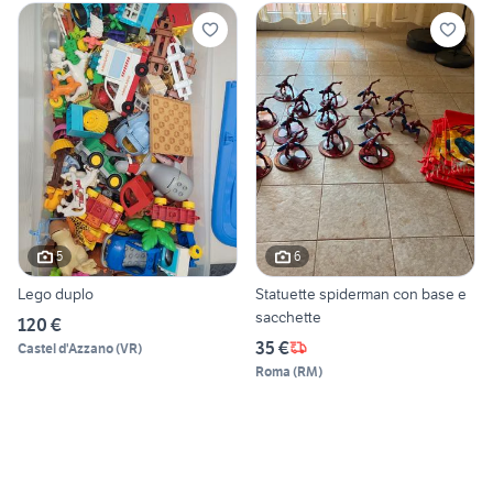
5
6
Lego duplo
Statuette spiderman con base e
sacchette
120 €
35 €
Castel d'Azzano
(
VR
)
Roma
(
RM
)