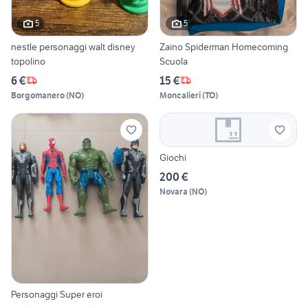
5
5
nestle personaggi walt disney
Zaino Spiderman Homecoming
topolino
Scuola
6 €
15 €
Borgomanero
(
NO
)
Moncalieri
(
TO
)
Giochi
200 €
Novara
(
NO
)
Personaggi Super eroi