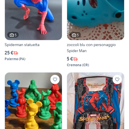
5
5
Spiderman statuetta
zoccoli blu con personaggio
Spider Man
25 €
5 €
Palermo
(
PA
)
Cremona
(
CR
)