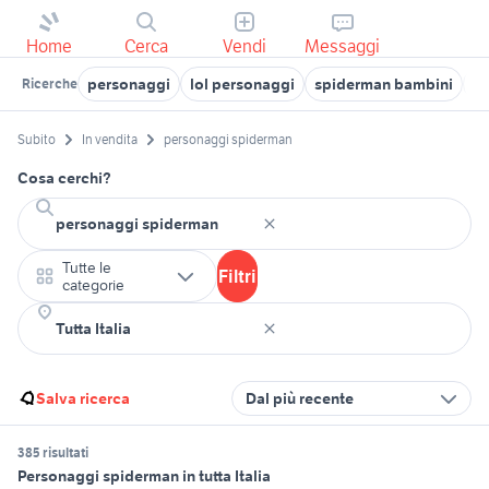
Home
Cerca
Vendi
Messaggi
personaggi
lol personaggi
spiderman bambini
s
Ricerche
Subito
In vendita
personaggi spiderman
Cosa cerchi?
Tutte le
Filtri
categorie
Salva ricerca
Dal più recente
385 risultati
Personaggi spiderman in tutta Italia