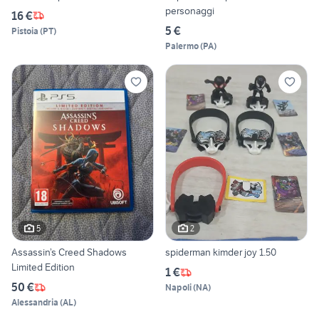
personaggi
16 €
5 €
Pistoia
(
PT
)
Palermo
(
PA
)
5
2
Assassin’s Creed Shadows
spiderman kimder joy 1.50
Limited Edition
1 €
50 €
Napoli
(
NA
)
Alessandria
(
AL
)