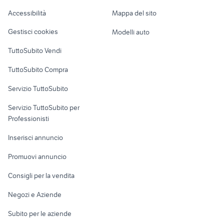
Caravan e Camper
Accessibilità
Mappa del sito
fat bob usata
beverly usato
Loft, mansarde e
Veicoli commerciali
altro
Gestisci cookies
Modelli auto
Case vacanza
TuttoSubito Vendi
Uffici e Locali
TuttoSubito Compra
commerciali
Servizio TuttoSubito
elettronica
per la casa e la
sports e hobby
Servizio TuttoSubito per
persona
Informatica
Animali
Professionisti
Arredamento e
Console e
Accessori per
Casalinghi
Inserisci annuncio
Videogiochi
animali
Elettrodomestici
Promuovi annuncio
Audio/Video
Musica e Film
Giardino e Fai da te
Consigli per la vendita
Fotografia
Libri e Riviste
Abbigliamento e
Negozi e Aziende
Telefonia
Strumenti Musicali
Accessori
Subito per le aziende
Sports
Tutto per i bambini