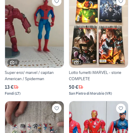
6
5
Super eroi/ marvel / capitan
Lotto fumetti MARVEL - storie
American / Spiderman
COMPLETE
13 €
50 €
Fondi
(
LT
)
San Pietro di Morubio
(
VR
)