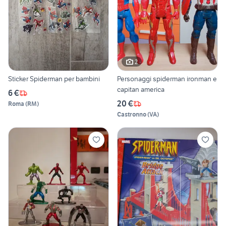
2
Sticker Spiderman per bambini
Personaggi spiderman ironman e
capitan america
6 €
20 €
Roma
(
RM
)
Castronno
(
VA
)