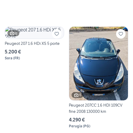
6
Peugeot 207 1.6 HDi XS 5 porte
5.200 €
Sora
(
FR
)
6
Peugeot 207CC 1.6 HDI 109CV
fine 2008 130000 km
4.290 €
Perugia
(
PG
)