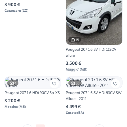
3.900 €
Catanzaro
(
CZ
)
15
Peugeot 207 1.6 8V HDi 112CV
allure
3.500 €
Muggio'
(
MB
)
4
30
Peugeot 207 1.6 HDi 90CV 5p. XS
Peugeot 207 1.6 8V HDi 93CV SW
Allure - 2011
3.200 €
4.499 €
Messina
(
ME
)
Corato
(
BA
)