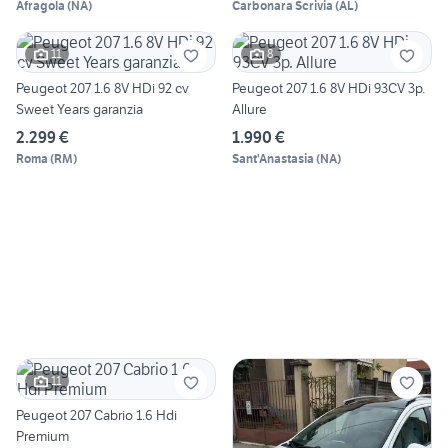
Afragola
(
NA
)
Carbonara Scrivia
(
AL
)
11
8
Peugeot 207 1.6 8V HDi 92 cv
Peugeot 207 1.6 8V HDi 93CV 3p.
Sweet Years garanzia
Allure
2.299 €
1.990 €
Roma
(
RM
)
Sant'Anastasia
(
NA
)
11
Peugeot 207 Cabrio 1.6 Hdi
Premium