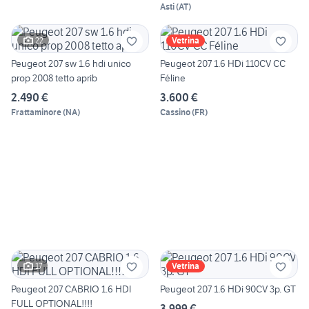
Asti
(
AT
)
22
Vetrina
Peugeot 207 sw 1.6 hdi unico
Peugeot 207 1.6 HDi 110CV CC
prop 2008 tetto aprib
Féline
2.490 €
3.600 €
Frattaminore
(
NA
)
Cassino
(
FR
)
17
Vetrina
Peugeot 207 CABRIO 1.6 HDI
Peugeot 207 1.6 HDi 90CV 3p. GT
FULL OPTIONAL!!!!
3.999 €