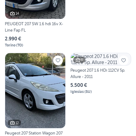
14
PEUGEOT 207 SW 1.6 hdi 16v X-
Line Fap FL
2.990 €
Torino
(
TO
)
6
Peugeot 207 1.6 HDi 112CV 5p.
Allure - 2011
5.500 €
Iglesias
(
SU
)
12
Peugeot 207 Station Wagon 207