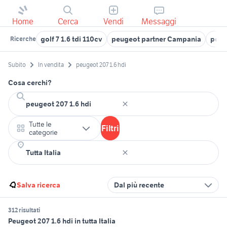
Home
Cerca
Vendi
Messaggi
golf 7 1.6 tdi 110cv
peugeot partner Campania
peug
Ricerche
Subito
In vendita
peugeot 207 1.6 hdi
Cosa cerchi?
Tutte le
Filtri
categorie
Salva ricerca
Dal più recente
312 risultati
Peugeot 207 1.6 hdi in tutta Italia