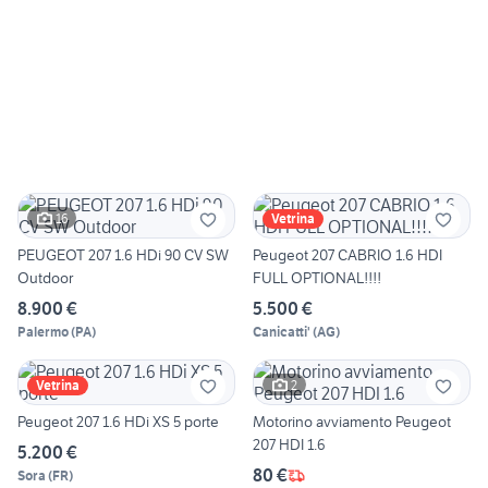
16
Vetrina
PEUGEOT 207 1.6 HDi 90 CV SW
Peugeot 207 CABRIO 1.6 HDI
Outdoor
FULL OPTIONAL!!!!
8.900 €
5.500 €
Palermo
(
PA
)
Canicatti'
(
AG
)
2
Vetrina
Peugeot 207 1.6 HDi XS 5 porte
Motorino avviamento Peugeot
207 HDI 1.6
5.200 €
80 €
Sora
(
FR
)