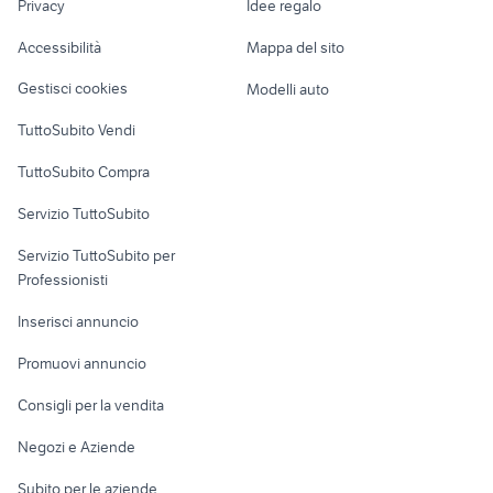
Privacy
Idee regalo
Garage e box
gommone 7 metri
migliore auto usata 7000 euro
Caravan e Camper
Accessibilità
Mappa del sito
Loft, mansarde e
Veicoli commerciali
altro
Gestisci cookies
Modelli auto
Case vacanza
TuttoSubito Vendi
Uffici e Locali
TuttoSubito Compra
commerciali
Servizio TuttoSubito
elettronica
per la casa e la
sports e hobby
Servizio TuttoSubito per
persona
Informatica
Animali
Professionisti
Arredamento e
Console e
Accessori per
Casalinghi
Inserisci annuncio
Videogiochi
animali
Elettrodomestici
Promuovi annuncio
Audio/Video
Musica e Film
Giardino e Fai da te
Consigli per la vendita
Fotografia
Libri e Riviste
Abbigliamento e
Negozi e Aziende
Telefonia
Strumenti Musicali
Accessori
Subito per le aziende