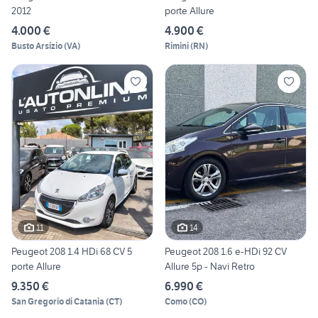
2012
porte Allure
4.000 €
4.900 €
Busto Arsizio
(
VA
)
Rimini
(
RN
)
11
14
Peugeot 208 1.4 HDi 68 CV 5
Peugeot 208 1.6 e-HDi 92 CV
porte Allure
Allure 5p - Navi Retro
9.350 €
6.990 €
San Gregorio di Catania
(
CT
)
Como
(
CO
)