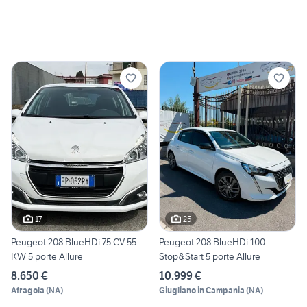
17
25
Peugeot 208 BlueHDi 75 CV 55
Peugeot 208 BlueHDi 100
KW 5 porte Allure
Stop&Start 5 porte Allure
8.650 €
10.999 €
Afragola
(
NA
)
Giugliano in Campania
(
NA
)