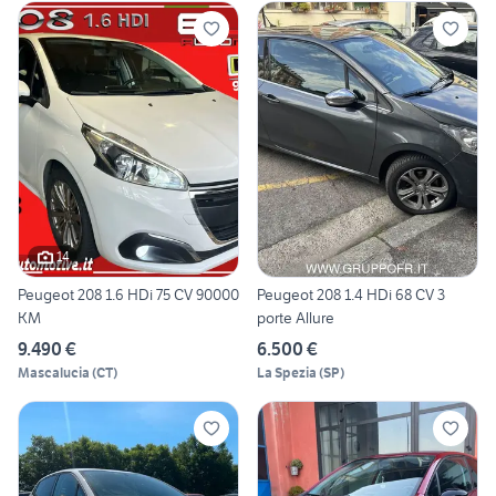
14
Peugeot 208 1.6 HDi 75 CV 90000
Peugeot 208 1.4 HDi 68 CV 3
KM
porte Allure
9.490 €
6.500 €
Mascalucia
(
CT
)
La Spezia
(
SP
)