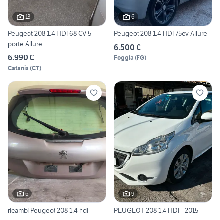
18
6
Peugeot 208 1.4 HDi 68 CV 5
Peugeot 208 1.4 HDi 75cv Allure
porte Allure
6.500 €
6.990 €
Foggia
(
FG
)
Catania
(
CT
)
6
9
ricambi Peugeot 208 1.4 hdi
PEUGEOT 208 1.4 HDI - 2015