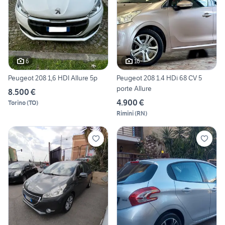
6
16
Peugeot 208 1,6 HDI Allure 5p
Peugeot 208 1.4 HDi 68 CV 5
porte Allure
8.500 €
4.900 €
Torino
(
TO
)
Rimini
(
RN
)