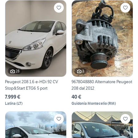
28
3
Peugeot 208 1.6 e-HDi 92 CV
9678048880 Alternatore Peugeot
Stop&Start ETG6 5 port
208 dal 2012
7.999 €
40 €
Latina
(
LT
)
Guidonia Montecelio
(
RM
)