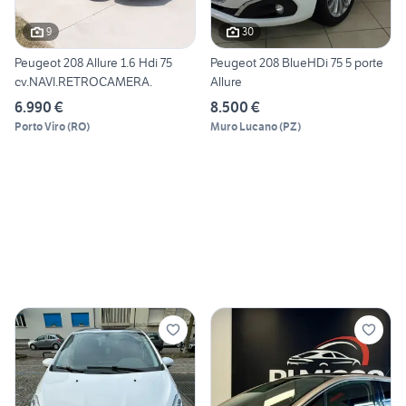
9
30
Peugeot 208 Allure 1.6 Hdi 75
Peugeot 208 BlueHDi 75 5 porte
cv.NAVI.RETROCAMERA.
Allure
6.990 €
8.500 €
Porto Viro
(
RO
)
Muro Lucano
(
PZ
)