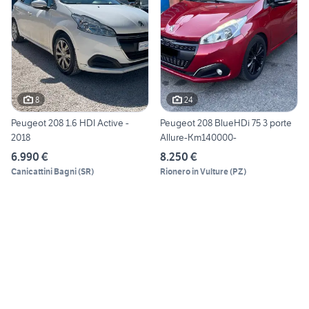
8
24
Peugeot 208 1.6 HDI Active -
Peugeot 208 BlueHDi 75 3 porte
2018
Allure-Km140000-
6.990 €
8.250 €
Canicattini Bagni
(
SR
)
Rionero in Vulture
(
PZ
)