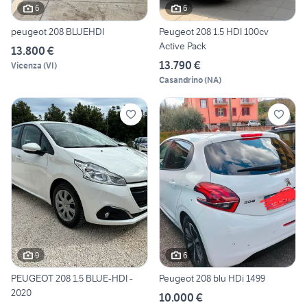
6
6
peugeot 208 BLUEHDI
Peugeot 208 1.5 HDI 100cv
Active Pack
13.800 €
13.790 €
Vicenza
(
VI
)
Casandrino
(
NA
)
9
6
PEUGEOT 208 1.5 BLUE-HDI -
Peugeot 208 blu HDi 1499
2020
10.000 €