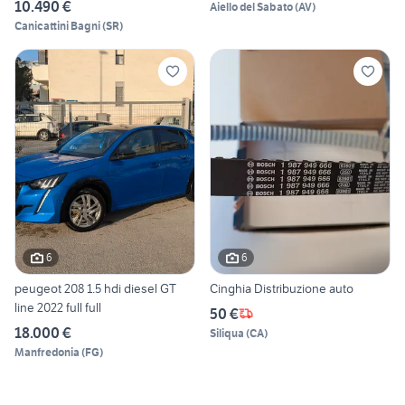
10.490 €
Aiello del Sabato
(
AV
)
Canicattini Bagni
(
SR
)
6
6
peugeot 208 1.5 hdi diesel GT
Cinghia Distribuzione auto
line 2022 full full
50 €
18.000 €
Siliqua
(
CA
)
Manfredonia
(
FG
)