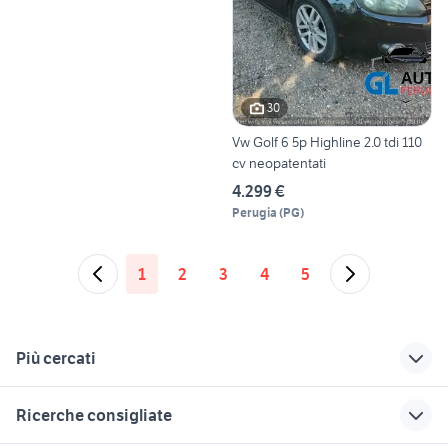
30
Vw Golf 6 5p Highline 2.0 tdi 110
cv neopatentati
4.299 €
Perugia
(
PG
)
1
2
3
4
5
Più cercati
Correlati
Richerche simili
Suggerimenti
Ricerche consigliate
pompa abs suzuki
majesty 400 abs
case in vendita