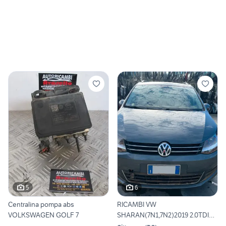
5
6
Centralina pompa abs
RICAMBI VW
VOLKSWAGEN GOLF 7
SHARAN(7N1,7N2)2019 2.0TDI
150CV DLT