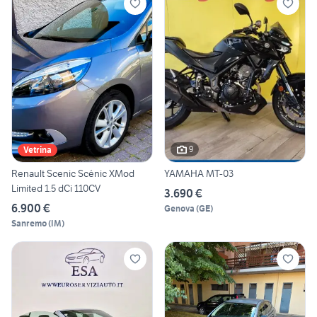
9
Vetrina
Renault Scenic Scénic XMod
YAMAHA MT-03
Limited 1.5 dCi 110CV
3.690 €
6.900 €
Genova
(
GE
)
Sanremo
(
IM
)