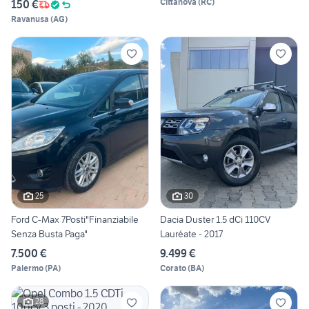
Cittanova
(
RC
)
150 €
Ravanusa
(
AG
)
25
30
Ford C-Max 7Posti"Finanziabile
Dacia Duster 1.5 dCi 110CV
Senza Busta Paga"
Lauréate - 2017
7.500 €
9.499 €
Palermo
(
PA
)
Corato
(
BA
)
28