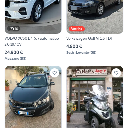
16
Vetrina
VOLVO XC60 B4 (d) automatico
Volkswagen Golf VI 1.6 TDI
2.0 197 CV
4.800 €
24.900 €
Sestri Levante
(
GE
)
Mazzano
(
BS
)