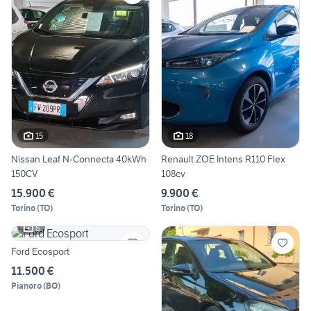
15
18
Nissan Leaf N-Connecta 40kWh
Renault ZOE Intens R110 Flex
150CV
108cv
15.900 €
9.900 €
Torino
(
TO
)
Torino
(
TO
)
6
Ford Ecosport
11.500 €
Pianoro
(
BO
)