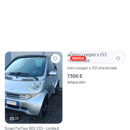
Vetrina
mini cooper s r53 checkmate
7.500 €
Milano
(
MI
)
20
Smart ForTwo 800 CDi - Limited