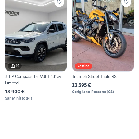
19
Vetrina
JEEP Compass 1.6 MJET 131cv
Triumph Street Triple RS
Limited
13.595 €
18.900 €
Corigliano-Rossano
(
CS
)
San Miniato
(
PI
)