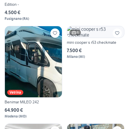
Edition -
4.500 €
Fusignano
(
RA
)
6
mini cooper s r53 checkmate
7.500 €
Milano
(
MI
)
Vetrina
Benimar MILEO 242
64.900 €
Modena
(
MO
)