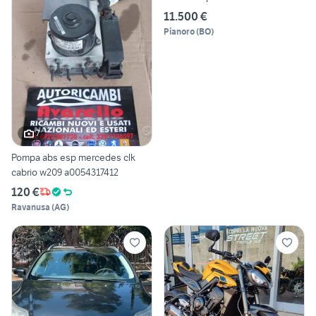
11.500 €
Pianoro
(
BO
)
7
Pompa abs esp mercedes clk
cabrio w209 a0054317412
120 €
Ravanusa
(
AG
)