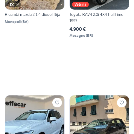
19
Vetrina
Ricambi mazda 2 1.4 diesel f6ja
Toyota RAV4 2.0i 4X4 FullTime -
1997
Monopoli
(
BA
)
4.900 €
Mesagne
(
BR
)