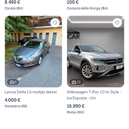
8.490 €
100 €
Corato
(
BA
)
Cassano delle Murge
(
BA
)
6
20
Lancia Delta 1.6 multijet diesel
Volkswagen T-Roc 1.0 tsi Style -
Iva Esposta - Uni
4.000 €
16.990 €
Novellara
(
RE
)
Roma
(
RM
)