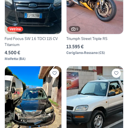
9
Vetrina
Ford Focus SW 1.6 TDCI 115 CV
Triumph Street Triple RS
Titanium
13.595 €
4.500 €
Corigliano-Rossano
(
CS
)
Molfetta
(
BA
)