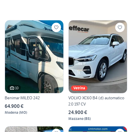
10
Vetrina
Benimar MILEO 242
VOLVO XC60 B4 (d) automatico
2.0 197 CV
64.900 €
24.900 €
Modena
(
MO
)
Mazzano
(
BS
)