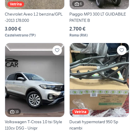
6
Vetrina
Chevrolet Aveo 1.2 benzina/GPL
Piaggio MP3 300 LT GUIDABILE
-2013 178.000
PATENTE B
3.000 €
2.700 €
Castelvetrano
(
TP
)
Roma
(
RM
)
19
Vetrina
Volkswagen T-Cross 1.0 tsi Style
Ducati hypermotard 950 Sp
110cv DSG - Unipr
ricambi