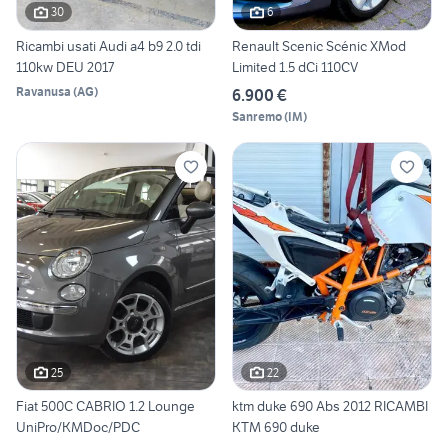
30
6
Ricambi usati Audi a4 b9 2.0 tdi
Renault Scenic Scénic XMod
110kw DEU 2017
Limited 1.5 dCi 110CV
Ravanusa
(
AG
)
6.900 €
Sanremo
(
IM
)
25
22
Fiat 500C CABRIO 1.2 Lounge
ktm duke 690 Abs 2012 RICAMBI
UniPro/KMDoc/PDC
KTM 690 duke