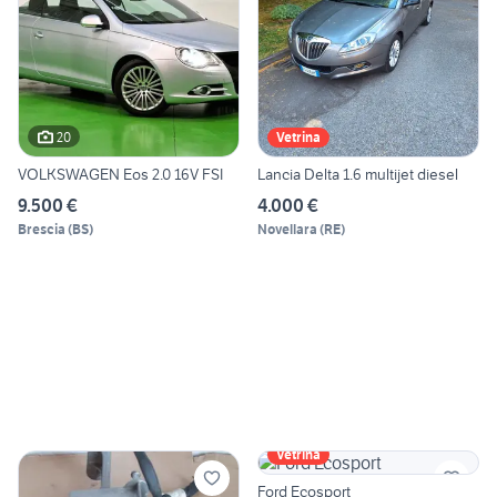
20
Vetrina
VOLKSWAGEN Eos 2.0 16V FSI
Lancia Delta 1.6 multijet diesel
9.500 €
4.000 €
Brescia
(
BS
)
Novellara
(
RE
)
Vetrina
Ford Ecosport