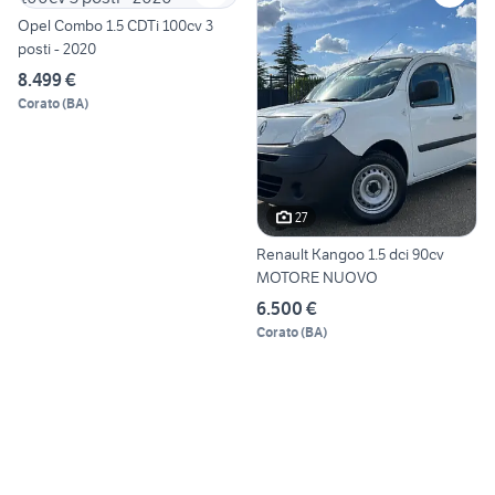
Opel Combo 1.5 CDTi 100cv 3
posti - 2020
8.499 €
Corato
(
BA
)
27
Renault Kangoo 1.5 dci 90cv
MOTORE NUOVO
6.500 €
Corato
(
BA
)