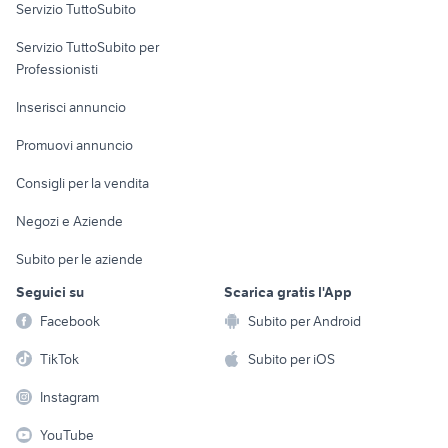
Servizio TuttoSubito
elettronica
per la casa e la
sports e hobby
Servizio TuttoSubito per
persona
Informatica
Animali
Professionisti
Arredamento e
Console e
Accessori per
Casalinghi
Inserisci annuncio
Videogiochi
animali
Elettrodomestici
Promuovi annuncio
Audio/Video
Musica e Film
Giardino e Fai da te
Consigli per la vendita
Fotografia
Libri e Riviste
Abbigliamento e
Negozi e Aziende
Telefonia
Strumenti Musicali
Accessori
Subito per le aziende
Sports
Tutto per i bambini
Seguici su
Scarica gratis l'App
Biciclette
Facebook
Subito per Android
Collezionismo
TikTok
Subito per iOS
Instagram
YouTube