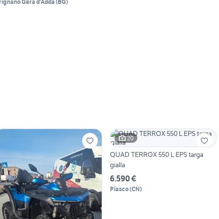
rignano Gera d'Adda
(
BG
)
20
QUAD TERROX 550 L EPS targa
gialla
6.590 €
Piasco
(
CN
)