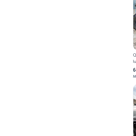
Qu
l
6
M