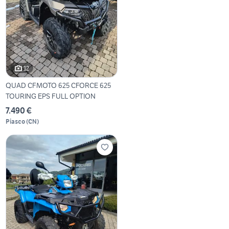
12
QUAD CFMOTO 625 CFORCE 625
TOURING EPS FULL OPTION
7.490 €
Piasco
(
CN
)