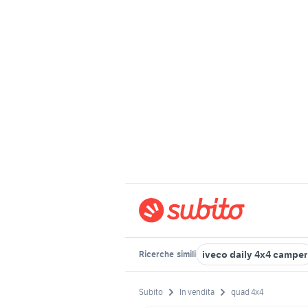
iveco daily 4x4 camper
Ricerche
simili
Subito
In vendita
quad 4x4