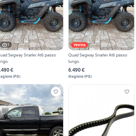
5
Vetrina
ad Segway Snarler At6 passo
Quad Segway Snarler At6 passo
ungo.
lungo.
.490 €
6.490 €
agione
(
PG
)
Magione
(
PG
)