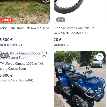
5
Vetrina
odge Ram Quad Cab 4x4 5.7 HEMI
Cinghia trasmissione misura
8
743x20x30 Scooter e AT
6.500 €
20 €
usile di Piave
(
VE
)
Oderzo
(
TV
)
6
TV Uforce Cfmoto 1000cc 4x4
avoro Caccia Sport
6.800 €
rignano Gera d'Adda
(
BG
)