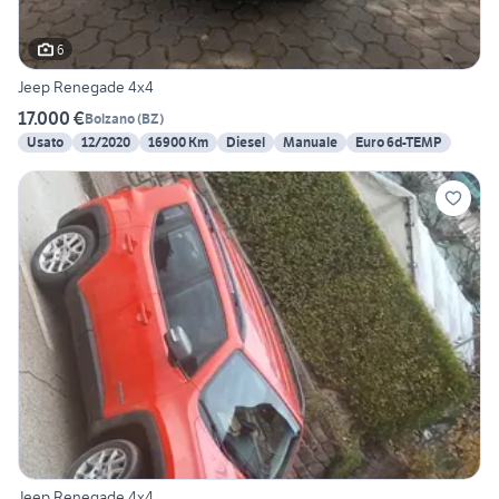
6
Jeep Renegade 4x4
17.000 €
Bolzano
(
BZ
)
Usato
12/2020
16900 Km
Diesel
Manuale
Euro 6d-TEMP
Jeep Renegade 4x4