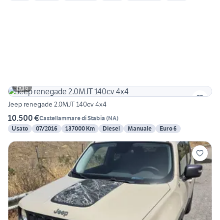
6
Jeep renegade 2.0MJT 140cv 4x4
10.500 €
Castellammare di Stabia
(
NA
)
Usato
07/2016
137000 Km
Diesel
Manuale
Euro 6