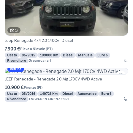
17
Jeep Renegade 4x4 2.0 140Cv -Diesel
7.900 €
Pieve a Nievole
(
PT
)
Usato
06/2015
199000 Km
Diesel
Manuale
Euro 6
Rivenditore
Dream car srl
Vetrina
JEEP Renegade - Renegade 2.0 Mjt 170CV 4WD Active
10.900 €
Firenze
(
FI
)
Usato
05/2016
149726 Km
Diesel
Automatico
Euro 6
Rivenditore
TM WAGEN FIRENZE SRL