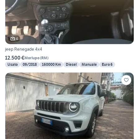
4
jeep Renegade 4x4
12.500 €
Morlupo
(
RM
)
Usato
09/2018
160000 Km
Diesel
Manuale
Euro 6