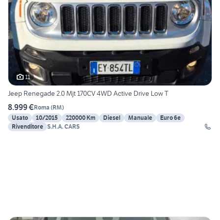
11
Jeep Renegade 2.0 Mjt 170CV 4WD Active Drive Low T
8.999 €
Roma
(
RM
)
Usato
10/2015
220000 Km
Diesel
Manuale
Euro 6e
Rivenditore
S.H.A. CARS