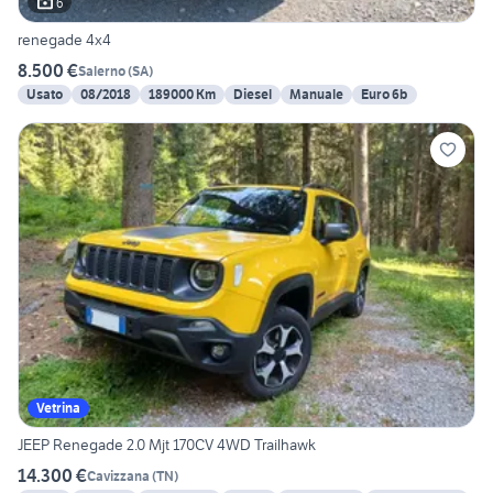
6
renegade 4x4
8.500 €
Salerno
(
SA
)
Usato
08/2018
189000 Km
Diesel
Manuale
Euro 6b
Vetrina
JEEP Renegade 2.0 Mjt 170CV 4WD Trailhawk
14.300 €
Cavizzana
(
TN
)