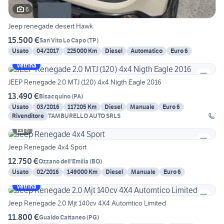
6
Jeep renegade desert Hawk
15.500 €
San Vito Lo Capo
(
TP
)
Usato
04/2017
225000 Km
Diesel
Automatico
Euro 6
Vetrina
JEEP Renegade 2.0 MTJ (120) 4x4 Nigth Eagle 2016
13.490 €
Bisacquino
(
PA
)
Usato
03/2016
117205 Km
Diesel
Manuale
Euro 6
Rivenditore
TAMBURELLO AUTO SRLS
6
Jeep Renegade 4x4 Sport
12.750 €
Ozzano dell'Emilia
(
BO
)
Usato
02/2016
149000 Km
Diesel
Manuale
Euro 6
Vetrina
Jeep Renegade 2.0 Mjt 140cv 4X4 Automtico Limited
11.800 €
Gualdo Cattaneo
(
PG
)