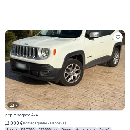
6
jeep renegade 4x4
12.000 €
Pontecagnano Faiano
(
SA
)
Usato
08/2016
176000 Km
Diesel
Automatico
Euro 6