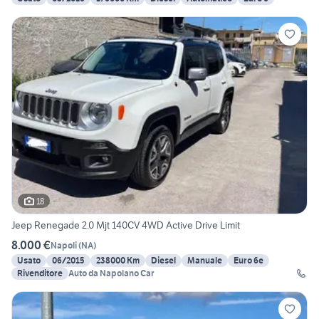
18
Jeep Renegade 2.0 Mjt 140CV 4WD Active Drive Limit
8.000 €
Napoli
(
NA
)
Usato
06/2015
238000 Km
Diesel
Manuale
Euro 6e
Rivenditore
Auto da Napolano Car