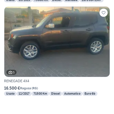
5
RENEGADE 4X4
16.500 €
Ragusa
(
RG
)
Usato
12/2017
71500 Km
Diesel
Automatico
Euro 6b