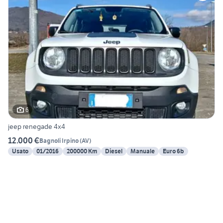
6
jeep renegade 4x4
12.000 €
Bagnoli Irpino
(
AV
)
Usato
01/2016
200000 Km
Diesel
Manuale
Euro 6b