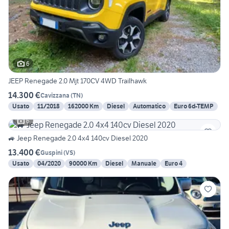
6
JEEP Renegade 2.0 Mjt 170CV 4WD Trailhawk
14.300 €
Cavizzana
(
TN
)
Usato
11/2018
162000 Km
Diesel
Automatico
Euro 6d-TEMP
6
🚙 Jeep Renegade 2.0 4x4 140cv Diesel 2020
13.400 €
Guspini
(
VS
)
Usato
04/2020
90000 Km
Diesel
Manuale
Euro 4