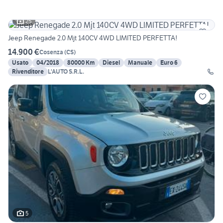
25
Jeep Renegade 2.0 Mjt 140CV 4WD LIMITED PERFETTA!
14.900 €
Cosenza
(
CS
)
Usato
04/2018
80000 Km
Diesel
Manuale
Euro 6
Rivenditore
L'AUTO S.R.L.
5