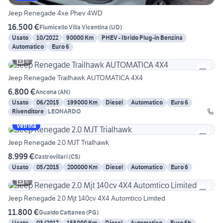
Jeep Renegade 4xe Phev 4WD
16.500 €
Fiumicello Villa Vicentina
(
UD
)
Usato
10/2022
90000 Km
PHEV - Ibrido Plug-in Benzina
Automatico
Euro 6
9
Jeep Renegade Trailhawk AUTOMATICA 4X4
6.800 €
Ancona
(
AN
)
Usato
06/2015
199000 Km
Diesel
Automatico
Euro 6
Rivenditore
LEONARDO
Vetrina
Jeep Renegade 2.0 MJT Trialhawk
8.999 €
Castrovillari
(
CS
)
Usato
05/2015
200000 Km
Diesel
Automatico
Euro 6
6
Jeep Renegade 2.0 Mjt 140cv 4X4 Automtico Limited
11.800 €
Gualdo Cattaneo
(
PG
)
Usato
03/2017
155000 Km
Diesel
Automatico
Euro 6b