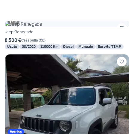
6
Jeep Renegade
8.500 €
Casapulla
(
CE
)
Usato
08/2020
110000 Km
Diesel
Manuale
Euro 6d-TEMP
Vetrina