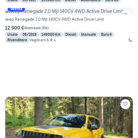
Vetrina
Jeep Renegade 2.0 Mjt 140CV 4WD Active Drive Limit
12.900 €
Monreale
(
PA
)
Usato
08/2018
149000 Km
Diesel
Manuale
Euro 6
Rivenditore
Vaglicars S. R. L