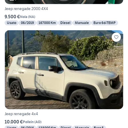
Jeep renegade 2000 4X4
9.500 €
Nola
(
NA
)
Usato
06/2019
167000 Km
Diesel
Manuale
Euro 6d-TEMP
Jeep renegade 4x4
10.000 €
Pollein
(
AO
)
Usato
06/2016
138000 Km
Diesel
Manuale
Euro 5