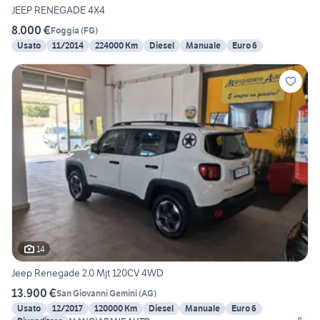
JEEP RENEGADE 4X4
8.000 €
Foggia
(
FG
)
Usato
11/2014
224000 Km
Diesel
Manuale
Euro 6
14
Jeep Renegade 2.0 Mjt 120CV 4WD
13.900 €
San Giovanni Gemini
(
AG
)
Usato
12/2017
120000 Km
Diesel
Manuale
Euro 6