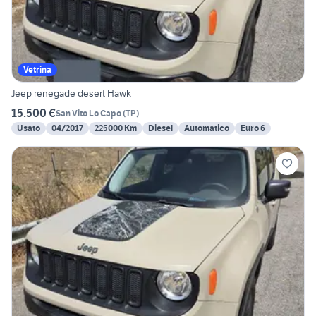
Vetrina
Jeep renegade desert Hawk
15.500 €
San Vito Lo Capo
(
TP
)
Usato
04/2017
225000 Km
Diesel
Automatico
Euro 6