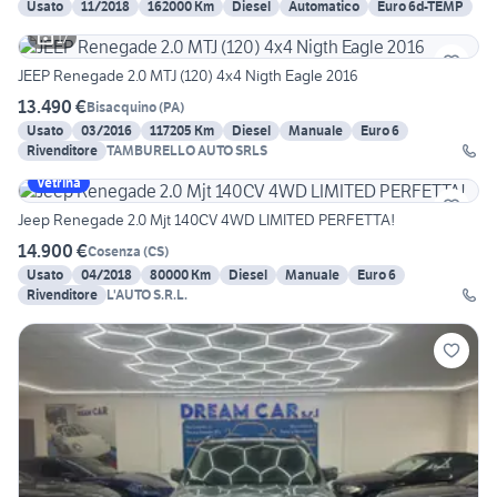
Usato
11/2018
162000 Km
Diesel
Automatico
Euro 6d-TEMP
17
JEEP Renegade 2.0 MTJ (120) 4x4 Nigth Eagle 2016
13.490 €
Bisacquino
(
PA
)
Usato
03/2016
117205 Km
Diesel
Manuale
Euro 6
Rivenditore
TAMBURELLO AUTO SRLS
Vetrina
Jeep Renegade 2.0 Mjt 140CV 4WD LIMITED PERFETTA!
14.900 €
Cosenza
(
CS
)
Usato
04/2018
80000 Km
Diesel
Manuale
Euro 6
Rivenditore
L'AUTO S.R.L.