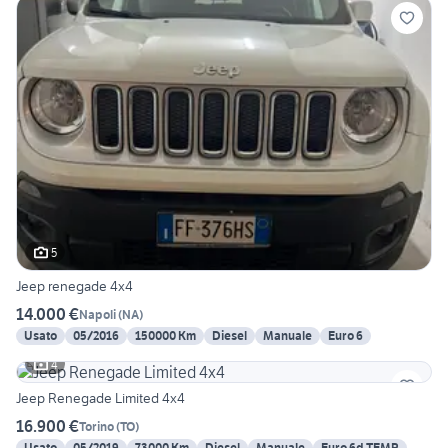
5
Jeep renegade 4x4
14.000 €
Napoli
(
NA
)
Usato
05/2016
150000 Km
Diesel
Manuale
Euro 6
4
Jeep Renegade Limited 4x4
16.900 €
Torino
(
TO
)
Usato
05/2019
73000 Km
Diesel
Manuale
Euro 6d-TEMP