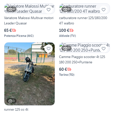
4
6
Variatore Malossi Multivar motori
carburatore runner 125/180/200
Leader Quasar
4T walbro
65 €
100 €
Potenza Picena
(
MC
)
Altivole
(
TV
)
3
Camme Piaggio scooter 4t 125
180 200 250+Punterie
60 €
Torino
(
TO
)
3
runner 125 cc 4t