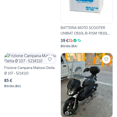
BATTERIA MOTO SCOOTER
UNIBAT CB10L-B-P/SM YB10L
BP
39 €
Bitritto
(
BA
)
Frizione Campana Malossi Delta
Ø 107 - 5214110
85 €
Bitritto
(
BA
)
6