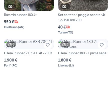
6
3
Ricambi runner 180 4t
Set correttori piaggio scooter 4t
125 150 180 200
550 €
40 €
Filottrano
(
AN
)
Torino
(
TO
)
5
6
Gilera Runner VXR 200 4t - 2007
Gilera Runner 180 2T prima serie
1.900 €
1.800 €
Forli'
(
FC
)
Livorno
(
LI
)