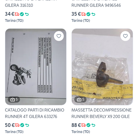
GILERA 316310
RUNNER GILERA 9496546
34 €
35 €
Torino
(
TO
)
Torino
(
TO
)
5
5
CATALOGO PARTI DI RICAMBIO
MASSETTA DECOMPRESSIONE
RUNNER 4T GILERA 633276
RUNNER BEVERLY X9 200 GILE
50 €
88 €
Torino
(
TO
)
Torino
(
TO
)