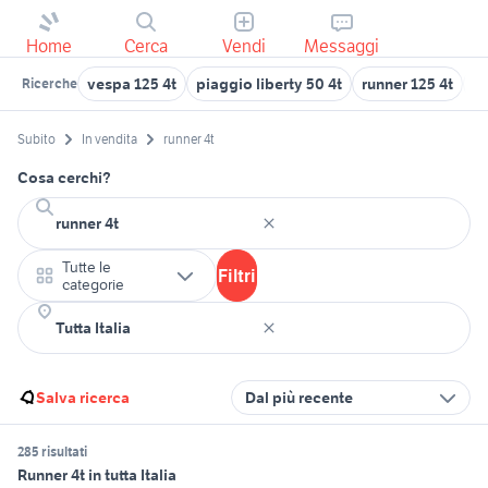
Home
Cerca
Vendi
Messaggi
vespa 125 4t
piaggio liberty 50 4t
runner 125 4t
y
Ricerche
Subito
In vendita
runner 4t
Cosa cerchi?
Tutte le
Filtri
categorie
Salva ricerca
Dal più recente
285 risultati
Runner 4t in tutta Italia