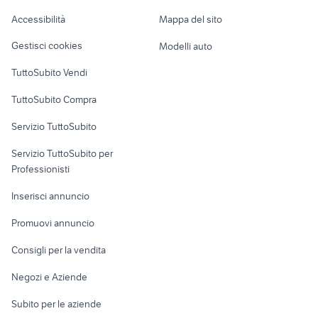
Napoli provincia
Caravan e Camper
Accessibilità
Mappa del sito
affitto anagnina
auto usate taranto privati
Loft, mansarde e
Veicoli commerciali
altro
Gestisci cookies
Modelli auto
Case vacanza
TuttoSubito Vendi
Uffici e Locali
TuttoSubito Compra
commerciali
Servizio TuttoSubito
elettronica
per la casa e la
sports e hobby
Servizio TuttoSubito per
persona
Informatica
Animali
Professionisti
Arredamento e
Console e
Accessori per
Casalinghi
Inserisci annuncio
Videogiochi
animali
Elettrodomestici
Promuovi annuncio
Audio/Video
Musica e Film
Giardino e Fai da te
Consigli per la vendita
Fotografia
Libri e Riviste
Abbigliamento e
Negozi e Aziende
Telefonia
Strumenti Musicali
Accessori
Subito per le aziende
Sports
Tutto per i bambini