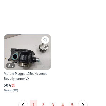
2
Motore Piaggio 125cc 4t vespa
Beverly runner VX
50 €
Torino
(
TO
)
1
2
3
4
5