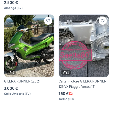
2.500 €
Albenga
(
SV
)
6
3
GILERA RUNNER 125 2T
Carter motore GILERA RUNNER
125 VX Piaggio Vespa4T
3.000 €
160 €
Colle Umberto
(
TV
)
Torino
(
TO
)