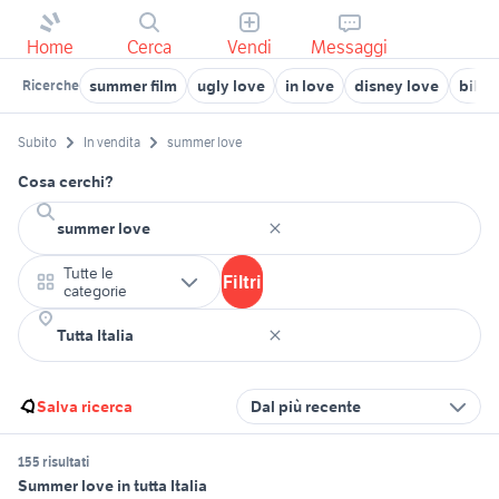
Home
Cerca
Vendi
Messaggi
summer film
ugly love
in love
disney love
bikin
Ricerche
Subito
In vendita
summer love
Cosa cerchi?
Tutte le
Filtri
categorie
Salva ricerca
Dal più recente
155 risultati
Summer love in tutta Italia