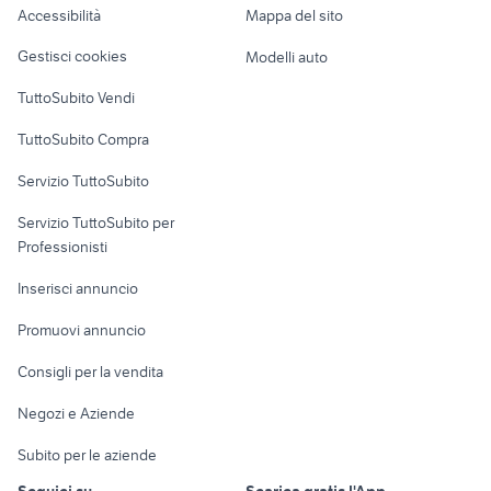
Accessibilità
Mappa del sito
Loft, mansarde e
Veicoli commerciali
altro
Gestisci cookies
Modelli auto
Case vacanza
TuttoSubito Vendi
Uffici e Locali
TuttoSubito Compra
commerciali
Servizio TuttoSubito
elettronica
per la casa e la
sports e hobby
Servizio TuttoSubito per
persona
Informatica
Animali
Professionisti
Arredamento e
Console e
Accessori per
Casalinghi
Inserisci annuncio
Videogiochi
animali
Elettrodomestici
Promuovi annuncio
Audio/Video
Musica e Film
Giardino e Fai da te
Consigli per la vendita
Fotografia
Libri e Riviste
Abbigliamento e
Negozi e Aziende
Telefonia
Strumenti Musicali
Accessori
Subito per le aziende
Sports
Tutto per i bambini
Seguici su
Scarica gratis l'App