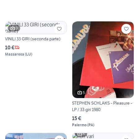
3
VINILI 33 GIRI (seconda parte)
10 €
Massarosa
(
LU
)
5
STEPHEN SCHLAKS - Pleasure -
LP / 33 giri 1980
15 €
Palermo
(
PA
)
5