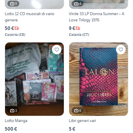
6
4
Lotto 12 CD musicali di vario
Vinile 33 LP Donna Summer – A
genere
Love Trilogy 1976
50 €
9 €
Caserta
(
CE
)
Catania
(
CT
)
3
6
Lotto Manga
Libri generi vari
500 €
5 €