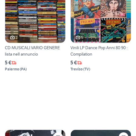
2
5
CD MUSICALI VARIO GENERE
Vinili LP Dance Pop Anni 80 90 :
lista nell annuncio
Compilation
5 €
5 €
Palermo
(
PA
)
Treviso
(
TV
)