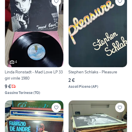
4
Linda Ronstadt - Mad Love LP 33
Stephen Schlaks - Pleasure
giri vinile 1980
2 €
9 €
Ascoli Piceno
(
AP
)
Gassino Torinese
(
TO
)