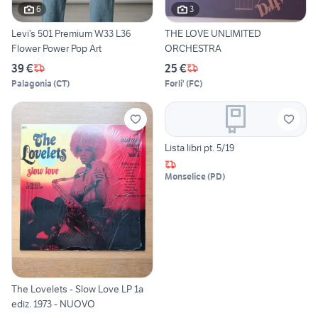
6
3
Levi’s 501 Premium W33 L36
THE LOVE UNLIMITED
Flower Power Pop Art
ORCHESTRA
39 €
25 €
Palagonia
(
CT
)
Forli'
(
FC
)
Lista libri pt. 5/19
Monselice
(
PD
)
The Lovelets - Slow Love LP 1a
ediz. 1973 - NUOVO