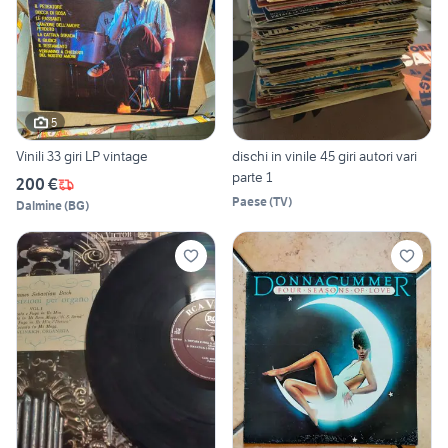
5
Vinili 33 giri LP vintage
dischi in vinile 45 giri autori vari
parte 1
200 €
Paese
(
TV
)
Dalmine
(
BG
)