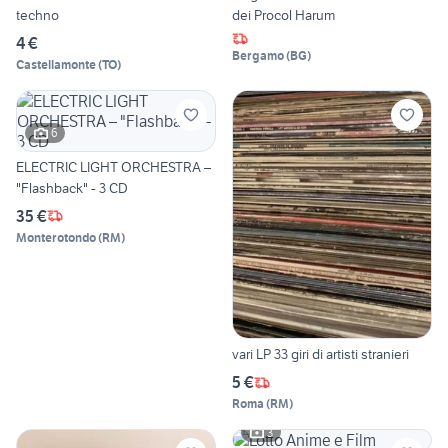
techno
dei Procol Harum
4 €
Bergamo
(
BG
)
Castellamonte
(
TO
)
6
ELECTRIC LIGHT ORCHESTRA –
"Flashback" - 3 CD
35 €
Monterotondo
(
RM
)
vari LP 33 giri di artisti stranieri
5 €
Roma
(
RM
)
3