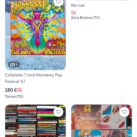
libri vari
Zero Branco
(
TV
)
6
Cofanetto 7 vinili Monterey Pop
Festival '67
180 €
Torino
(
TO
)