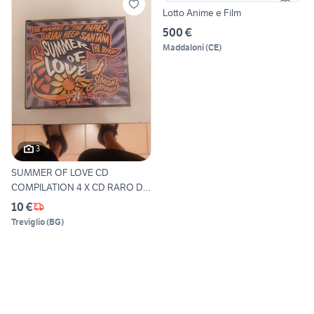
Lotto Anime e Film
500 €
Maddaloni
(
CE
)
3
SUMMER OF LOVE CD
COMPILATION 4 X CD RARO DA
COLL
10 €
Treviglio
(
BG
)