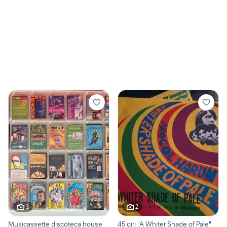
3
2
Musicassette discoteca house
45 giri "A Whiter Shade of Pale"