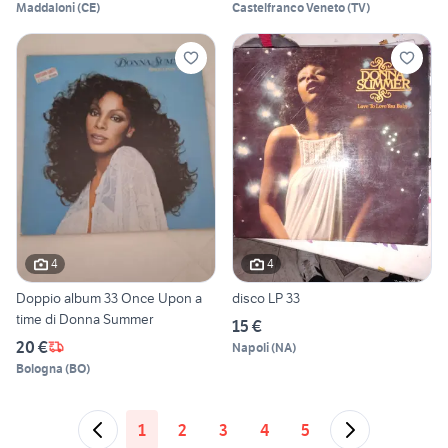
Maddaloni
(
CE
)
Castelfranco Veneto
(
TV
)
4
4
Doppio album 33 Once Upon a
disco LP 33
time di Donna Summer
15 €
20 €
Napoli
(
NA
)
Bologna
(
BO
)
1
2
3
4
5