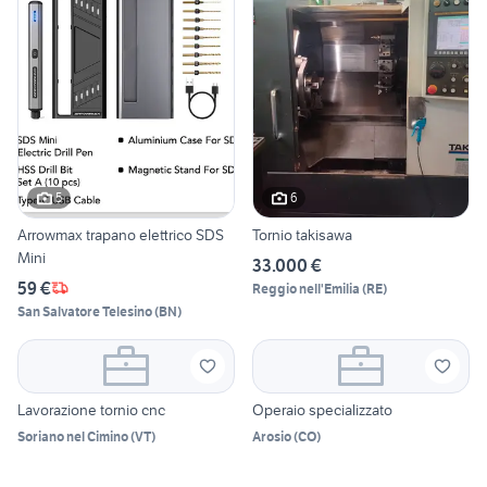
5
6
Arrowmax trapano elettrico SDS
Tornio takisawa
Mini
33.000 €
59 €
Reggio nell'Emilia
(
RE
)
San Salvatore Telesino
(
BN
)
Lavorazione tornio cnc
Operaio specializzato
Soriano nel Cimino
(
VT
)
Arosio
(
CO
)