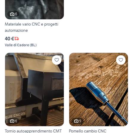
6
Materiale vario CNC e progetti
automazione
40 €
Valle di Cadore
(
BL
)
6
5
Tornio autoapprendimento CMT
Pomello cambio CNC