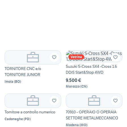
Vetrina
Suzuki S-Cross SX4 -Cross 1.6
TORNITORE CNC e/o
DDiS Start&Stop 4WD
TORNITORE JUNIOR
9.500 €
Imola
(
BO
)
Morozzo
(
CN
)
Tornitore a controllo numerico
70910 - OPERAIO O OPERAIA
SETTORE METALMECCANICO
Cadoneghe
(
PD
)
Modena
(
MO
)