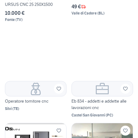
URSUS CNC 25 250X1500
49 €
10.000 €
Valle di Cadore
(
BL
)
Fonte
(
TV
)
Operatore tornitore cnc
Eb 834 - addetti e addette alle
lavorazioni cnc
Silvi
(
TE
)
Castel San Giovanni
(
PC
)