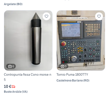
Argelato
(
BO
)
6
5
Contropunta fissa Cono morse n
Tornio Puma 1800TTY
5
Castelnovo Bariano
(
RO
)
10 €
Busto Arsizio
(
VA
)