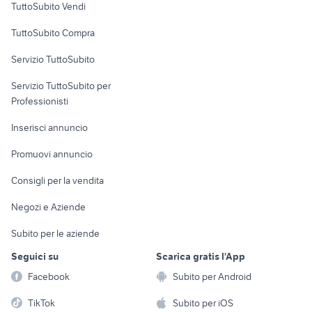
TuttoSubito Vendi
Uffici e Locali
TuttoSubito Compra
commerciali
Servizio TuttoSubito
elettronica
per la casa e la
sports e hobby
Servizio TuttoSubito per
persona
Informatica
Animali
Professionisti
Arredamento e
Console e
Accessori per
Casalinghi
Inserisci annuncio
Videogiochi
animali
Elettrodomestici
Promuovi annuncio
Audio/Video
Musica e Film
Giardino e Fai da te
Consigli per la vendita
Fotografia
Libri e Riviste
Abbigliamento e
Negozi e Aziende
Telefonia
Strumenti Musicali
Accessori
Subito per le aziende
Sports
Tutto per i bambini
Seguici su
Scarica gratis l'App
Biciclette
Facebook
Subito per Android
Collezionismo
TikTok
Subito per iOS