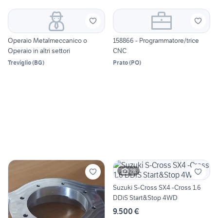
Operaio Metalmeccanico o
158866 - Programmatore/trice
Operaio in altri settori
CNC
Treviglio
(
BG
)
Prato
(
PO
)
28
Suzuki S-Cross SX4 -Cross 1.6
DDiS Start&Stop 4WD
9.500 €