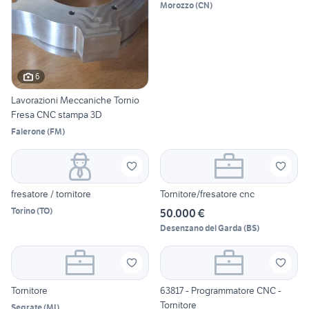
Morozzo
(
CN
)
6
Lavorazioni Meccaniche Tornio
Fresa CNC stampa 3D
Falerone
(
FM
)
fresatore / tornitore
Tornitore/fresatore cnc
Torino
(
TO
)
50.000 €
Desenzano del Garda
(
BS
)
Tornitore
63817 - Programmatore CNC -
Tornitore
Segrate
(
MI
)