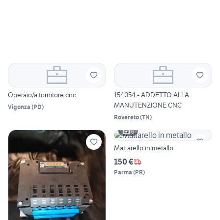
Operaio/a tornitore cnc
154054 - ADDETTO ALLA
MANUTENZIONE CNC
Vigonza
(
PD
)
Rovereto
(
TN
)
6
Mattarello in metallo
150 €
Parma
(
PR
)