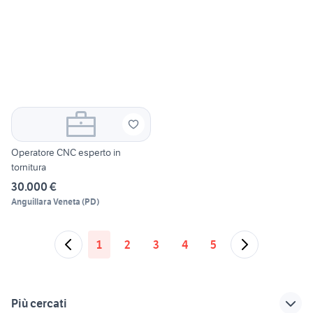
Operatore CNC esperto in
tornitura
30.000 €
Anguillara Veneta
(
PD
)
1
2
3
4
5
Più cercati