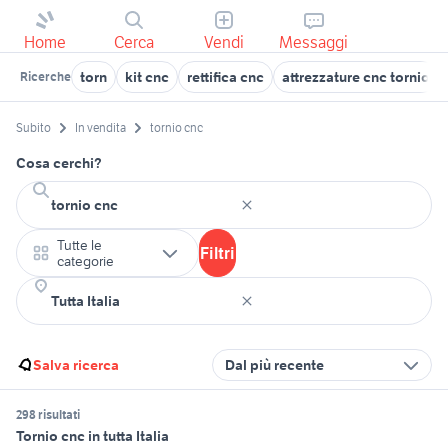
Home
Cerca
Vendi
Messaggi
torn
kit cnc
rettifica cnc
attrezzature cnc tornio
Ricerche
Subito
In vendita
tornio cnc
Cosa cerchi?
Tutte le
Filtri
categorie
Salva ricerca
Dal più recente
298 risultati
Tornio cnc in tutta Italia