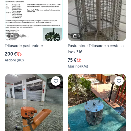
4
3
Tritasarde pasturatore
Pasturatore Tritasarde a cestello
Inox 316
200 €
75 €
Ardore
(
RC
)
Marino
(
RM
)