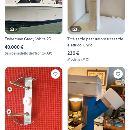
6
6
Fisherman Grady White 25
Trita sarde pasturatore tritasarde
elettrico lungo
40.000 €
230 €
San Benedetto del Tronto
(
AP
)
Modena
(
MO
)