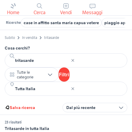
Home
Cerca
Vendi
Messaggi
case in affitto santa maria capua vetere
piaggio ape 5
Ricerche
Subito
In vendita
tritasarde
Cosa cerchi?
Tutte le
Filtri
categorie
Salva ricerca
Dal più recente
23 risultati
Tritasarde in tutta Italia