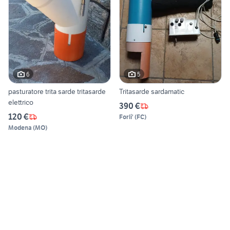
6
5
pasturatore trita sarde tritasarde
Tritasarde sardamatic
elettrico
390 €
120 €
Forli'
(
FC
)
Modena
(
MO
)