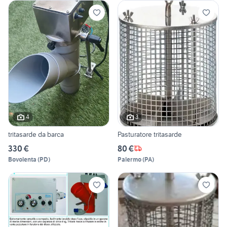
4
3
tritasarde da barca
Pasturatore tritasarde
330 €
80 €
Bovolenta
(
PD
)
Palermo
(
PA
)