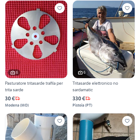
6
6
Pasturatore tritasarde trafila per
Tritasarde elettronico no
trita sarde
sardamatic
30 €
330 €
Modena
(
MO
)
Pistoia
(
PT
)