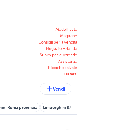
Modelli auto
Magazine
Consigli per la vendita
Negozi e Aziende
Subito per le Aziende
Assistenza
Ricerche salvate
Preferiti
Vendi
ini Roma provincia
lamborghini 874 90
lamborghini Veneto
l