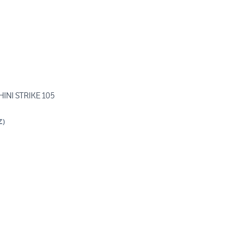
NI STRIKE 105
Z
)