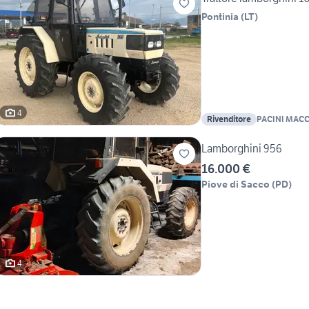
Pontinia
(
LT
)
4
Rivenditore
PACINI MACC
Lamborghini 956
16.000 €
Piove di Sacco
(
PD
)
4