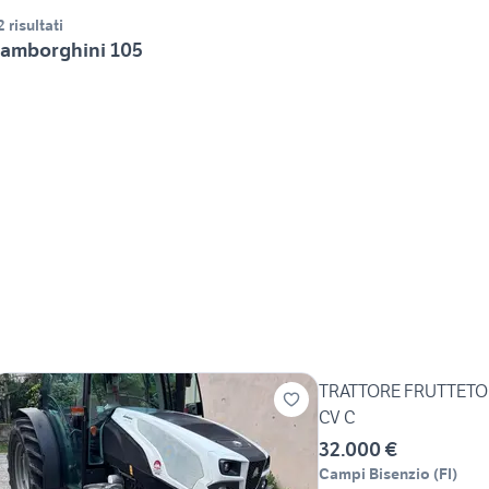
2 risultati
amborghini 105
TRATTORE FRUTTETO 
CV C
32.000 €
Campi Bisenzio
(
FI
)