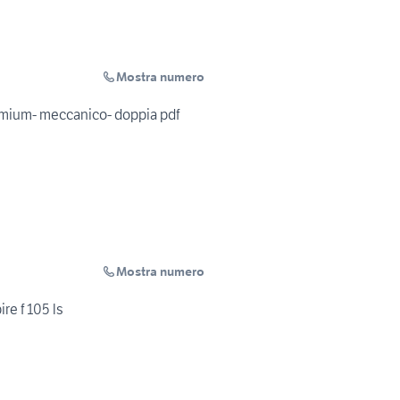
Mostra numero
mium- meccanico- doppia pdf
Mostra numero
re f 105 ls