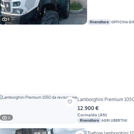
8
Rivenditore
OFFICINA GI
Lamborghini Premium 1050 
12.900 €
Corinaldo
(
AN
)
11
Rivenditore
AGRI UBERTINI
Trattore lamborghini 1