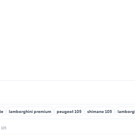
te
lamborghini premium
peugeot 105
shimano 105
lamborgh
 105