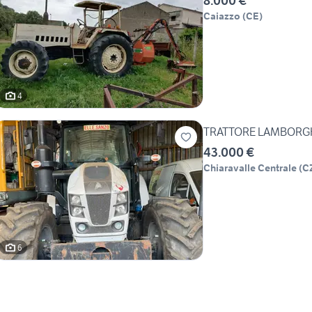
8.000 €
Caiazzo
(
CE
)
4
TRATTORE LAMBORGHI
43.000 €
Chiaravalle Centrale
(
C
6