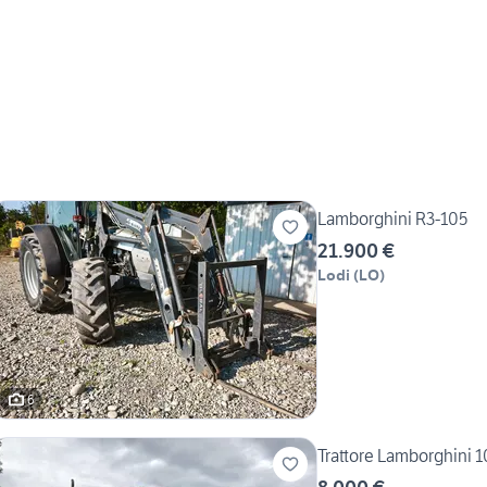
Lamborghini R3-105
21.900 €
Lodi
(
LO
)
6
Trattore Lamborghini 1