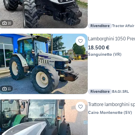
16
Rivenditore
Tractor Affair
Lamborghini 1050 Pre
18.500 €
Sanguinetto
(
VR
)
11
Rivenditore
BA.GI.SRL
Trattore lamborghini spi
Cairo Montenotte
(
SV
)