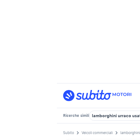
lamborghini urraco usa
Ricerche
simili
Subito
Veicoli commerciali
lamborghini