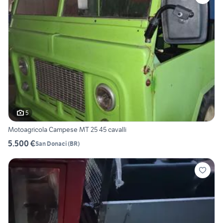
5
Motoagricola Campese MT 25 45 cavalli
5.500 €
San Donaci
(
BR
)