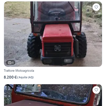
6
Trattore Motoagricola
8.200 €
L'Aquila
(
AQ
)