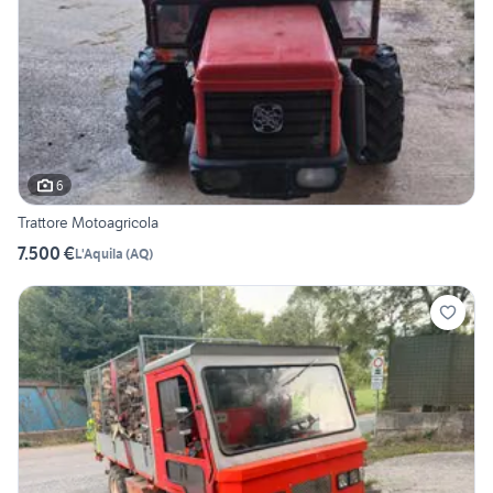
6
Trattore Motoagricola
7.500 €
L'Aquila
(
AQ
)