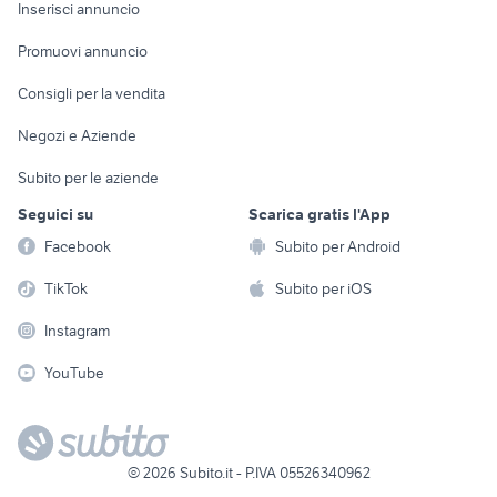
Console e
Accessori per
Casalinghi
Inserisci annuncio
Videogiochi
animali
Elettrodomestici
Promuovi annuncio
Audio/Video
Musica e Film
Giardino e Fai da te
Consigli per la vendita
Fotografia
Libri e Riviste
Abbigliamento e
Negozi e Aziende
Telefonia
Strumenti Musicali
Accessori
Subito per le aziende
Sports
Tutto per i bambini
Seguici su
Scarica gratis l'App
Biciclette
Facebook
Subito per Android
Collezionismo
TikTok
Subito per iOS
Instagram
YouTube
©
2026
Subito.it - P.IVA 05526340962