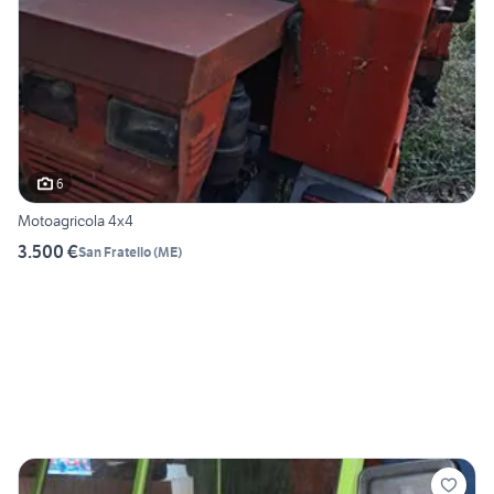
6
Motoagricola 4x4
3.500 €
San Fratello
(
ME
)