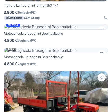
Trattore Lamborghini runner 350 4x4
3.900 €
Tombolo
(
PD
)
Rivenditore
CLM Group
Vetrina
Motoagricola Bruseghini Bep ribaltabile
4.800 €
Voghera
(
PV
)
6
Motoagricola Bruseghini Bep ribaltabile
4.800 €
Voghera
(
PV
)