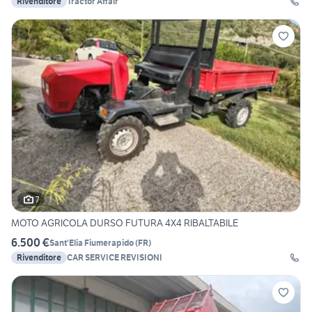
Rivenditore
Tractor Affair
7
MOTO AGRICOLA DURSO FUTURA 4X4 RIBALTABILE
6.500 €
Sant'Elia Fiumerapido
(
FR
)
Rivenditore
CAR SERVICE REVISIONI