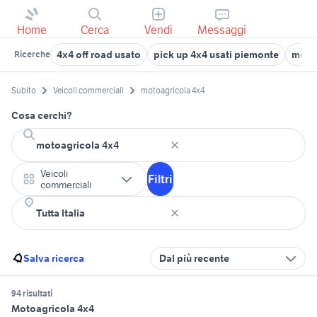
Home
Cerca
Vendi
Messaggi
4x4 off road usato
pick up 4x4 usati piemonte
motoa
Ricerche
Subito
Veicoli commerciali
motoagricola 4x4
Cosa cerchi?
Veicoli
Filtri
commerciali
Salva ricerca
Dal più recente
94 risultati
Motoagricola 4x4