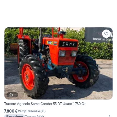
13
Trattore Agricolo Same Condor 55 DT Usato 1.780 Or
7.800 €
Campi Bisenzio
(
FI
)
Rivenditore
Tractor Affair