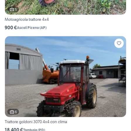
5
Motoagricola trattore 4x4
900 €
Ascoli Piceno
(
AP
)
6
Trattore goldoni 3070 4x4 con clima
18.400 €
Tombolo
(
PD
)