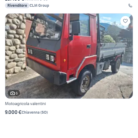
Rivenditore
CLM Group
6
Motoagricola valentini
9.000 €
Chiavenna
(
SO
)