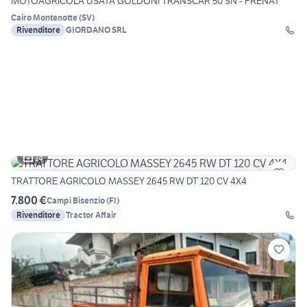
MOTOAGRICOLA USATA GOLDONI TRANSCAR 50 SN - FRENAT
Cairo Montenotte
(
SV
)
Rivenditore
GIORDANO SRL
14
TRATTORE AGRICOLO MASSEY 2645 RW DT 120 CV 4X4
7.800 €
Campi Bisenzio
(
FI
)
Rivenditore
Tractor Affair