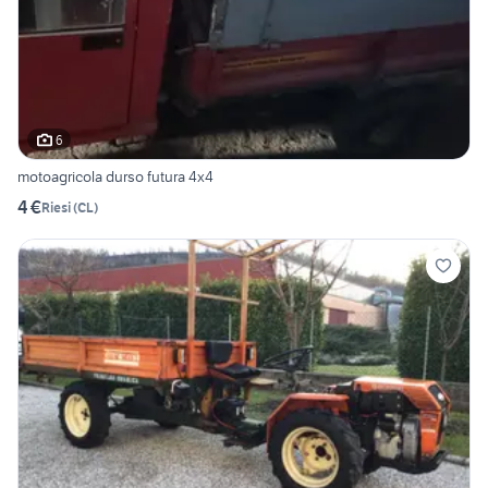
6
motoagricola durso futura 4x4
4 €
Riesi
(
CL
)