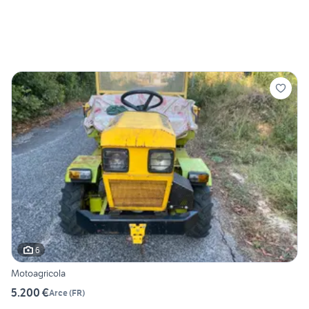
6
Motoagricola
5.200 €
Arce
(
FR
)