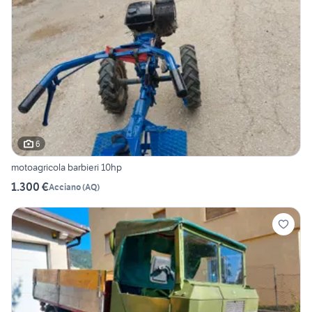
6
motoagricola barbieri 10hp
1.300 €
Acciano
(
AQ
)