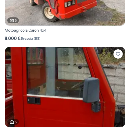
6
Motoagricola Caron 4x4
8.000 €
Brescia
(
BS
)
5