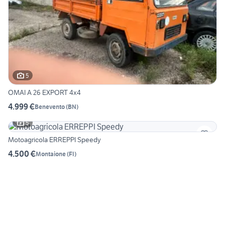
5
OMAI A 26 EXPORT 4x4
4.999 €
Benevento
(
BN
)
5
Motoagricola ERREPPI Speedy
4.500 €
Montaione
(
FI
)