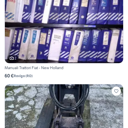
2
Manuali Trattori Fiat - New Holland
60 €
Rovigo
(
RO
)