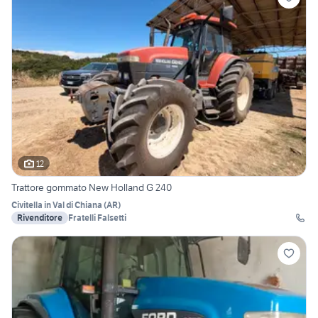
12
Trattore gommato New Holland G 240
Civitella in Val di Chiana
(
AR
)
Rivenditore
Fratelli Falsetti