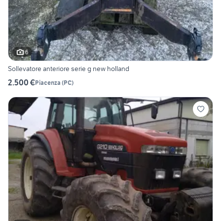
6
Sollevatore anteriore serie g new holland
2.500 €
Piacenza
(
PC
)