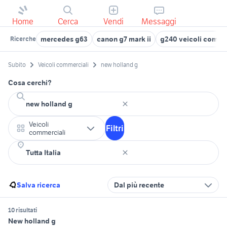
Home
Cerca
Vendi
Messaggi
mercedes g63
canon g7 mark ii
g240 veicoli comme
Ricerche
Subito
Veicoli commerciali
new holland g
Cosa cerchi?
Veicoli
Filtri
commerciali
Salva ricerca
Dal più recente
10 risultati
New holland g