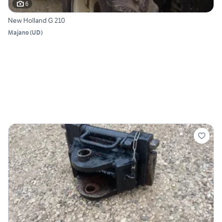
6
New Holland G 210
Majano
(
UD
)