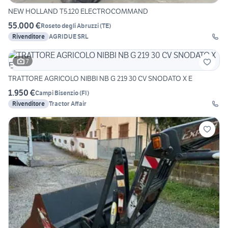
NEW HOLLAND T5.120 ELECTROCOMMAND
55.000 €
Roseto degli Abruzzi
(
TE
)
Rivenditore
AGRIDUE SRL
7
TRATTORE AGRICOLO NIBBI NB G 219 30 CV SNODATO X E
1.950 €
Campi Bisenzio
(
FI
)
Rivenditore
Tractor Affair