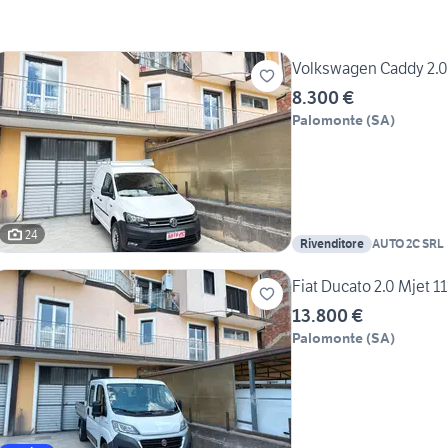
Volkswagen Caddy 2.
8.300 €
Palomonte
(
SA
)
24
Rivenditore
AUTO 2C SRL
Fiat Ducato 2.0 Mjet 
13.800 €
Palomonte
(
SA
)