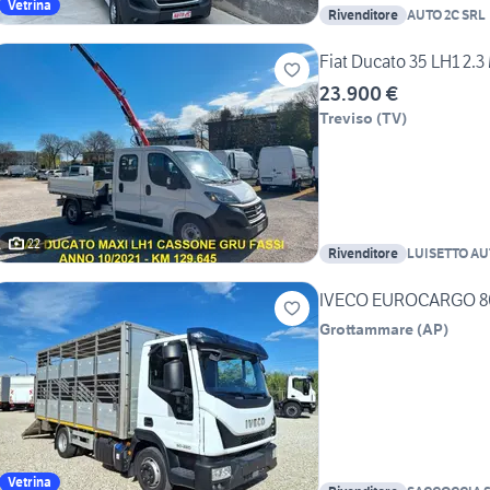
Vetrina
Rivenditore
AUTO 2C SRL
Fiat Ducato 35 LH1 2.
23.900 €
Treviso
(
TV
)
22
Rivenditore
LUISETTO AUT
IVECO EUROCARGO 80
Grottammare
(
AP
)
Vetrina