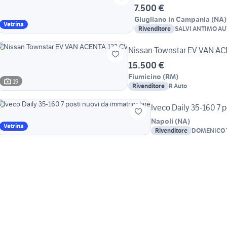
7.500 €
Giugliano in Campania
(
NA
)
Vetrina
Rivenditore
SALVI ANTIMO AU
DONATO
Nissan Townstar EV VAN AC
15.500 €
Fiumicino
(
RM
)
19
Rivenditore
R Auto
Iveco Daily 35-160 7 
Napoli
(
NA
)
Vetrina
Rivenditore
DOMENICO 