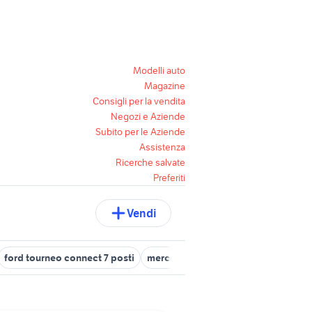
Modelli auto
Magazine
Consigli per la vendita
Negozi e Aziende
Subito per le Aziende
Assistenza
Ricerche salvate
Preferiti
Vendi
ford tourneo connect 7 posti
mercedes vito 9 posti usato
nissa