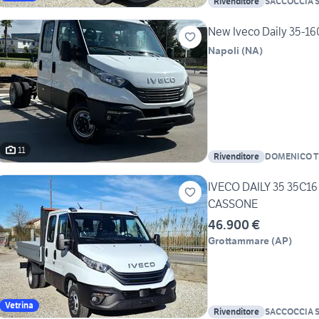
Rivenditore
SACCOCCIA 
New Iveco Daily 35-160
Napoli
(
NA
)
11
Rivenditore
DOMENICO 
IVECO DAILY 35 35C1
CASSONE
46.900 €
Grottammare
(
AP
)
Vetrina
Rivenditore
SACCOCCIA 