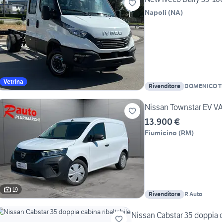
Napoli
(
NA
)
Vetrina
Rivenditore
DOMENICO 
Nissan Townstar EV 
13.900 €
Fiumicino
(
RM
)
19
Rivenditore
R Auto
Nissan Cabstar 35 doppia c