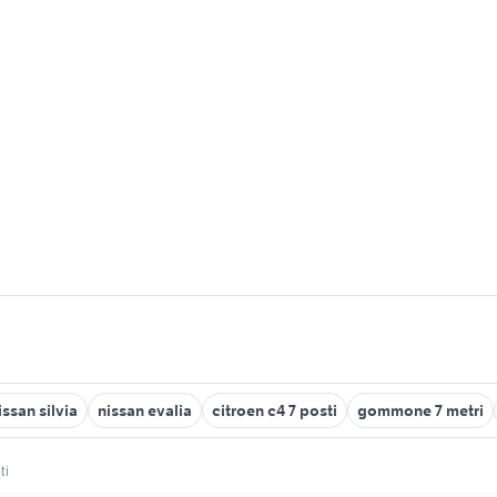
issan silvia
nissan evalia
citroen c4 7 posti
gommone 7 metri
ti