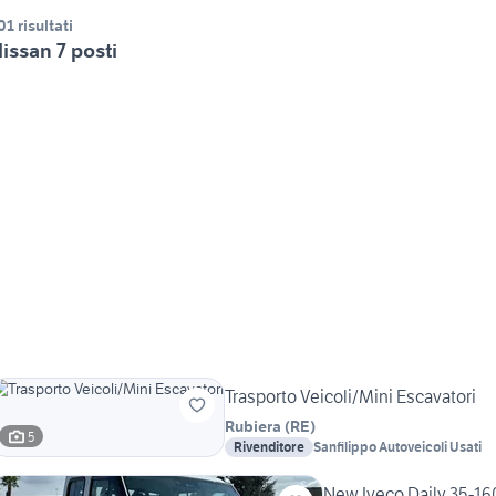
01 risultati
issan 7 posti
Trasporto Veicoli/Mini Escavatori
Rubiera
(
RE
)
5
Rivenditore
Sanfilippo Autoveicoli Usati
New Iveco Daily 35-160