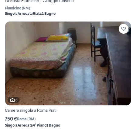
La Sosta Fiumicino | Alloggio turistico
Fiumicino
(
RM
)
Singola
Arredata
Rialz.
1 Bagno
6
Camera singola a Roma Prati
750 €
Roma
(
RM
)
Singola
Arredata
4° Piano
1 Bagno