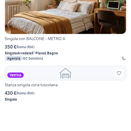
Singola con BALCONE - METRO A
350 €
Roma
(
RM
)
Singola
Arredata
5° Piano
1 Bagno
Agenzia
GC Solutions
Vetrina
Stanza singola zona tuscolana
430 €
Roma
(
RM
)
Singola