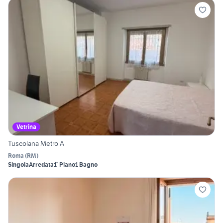
Vetrina
Tuscolana Metro A
Roma
(
RM
)
Singola
Arredata
1° Piano
1 Bagno