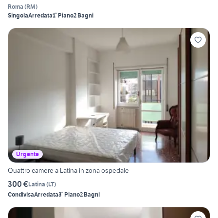
Roma
(
RM
)
Singola
Arredata
1° Piano
2 Bagni
Urgente
Quattro camere a Latina in zona ospedale
300 €
Latina
(
LT
)
Condivisa
Arredata
3° Piano
2 Bagni