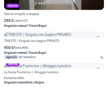
Vetrina
Stanze singole o doppie
290 €
Latina
(
LT
)
Singola
Arredata
2° Piano
2 Bagni
TRIESTE / Singola con bagno PRIVATO
450 €
Roma
(
RM
)
Singola
Arredata
1° Piano
2 Bagni
Agenzia
GC Solutions
Vetrina
La Sosta Fiumicino | Alloggio turistico
Fiumicino
(
RM
)
Singola
Arredata
Rialz.
1 Bagno