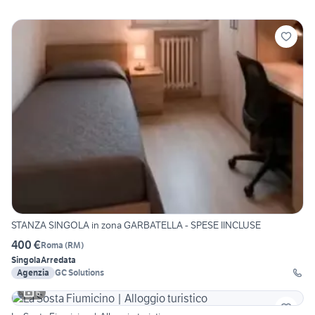
STANZA SINGOLA in zona GARBATELLA - SPESE IINCLUSE
400 €
Roma
(
RM
)
Singola
Arredata
Agenzia
GC Solutions
6