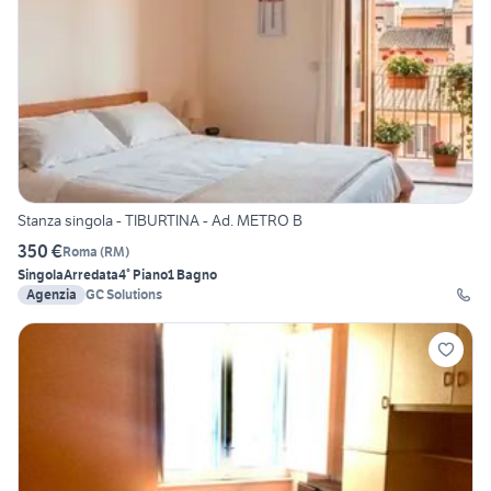
Stanza singola - TIBURTINA - Ad. METRO B
350 €
Roma
(
RM
)
Singola
Arredata
4° Piano
1 Bagno
Agenzia
GC Solutions