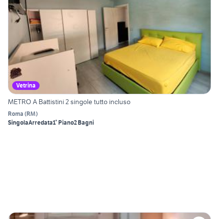
Vetrina
METRO A Battistini 2 singole tutto incluso
Roma
(
RM
)
Singola
Arredata
1° Piano
2 Bagni