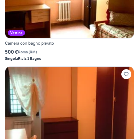
Vetrina
Camera con bagno privato
500 €
Roma
(
RM
)
Singola
Rialz.
1 Bagno