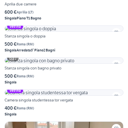
Aprilia due camere
600 €
Aprilia
(
LT
)
Singola
Piano T
1 Bagno
Vetrina
Stanza singola o doppia
500 €
Roma
(
RM
)
Singola
Arredata
3° Piano
2 Bagni
2
Stanza singola con bagno privato
500 €
Roma
(
RM
)
Singola
Vetrina
Camera singola studentessa tor vergata
400 €
Roma
(
RM
)
Singola