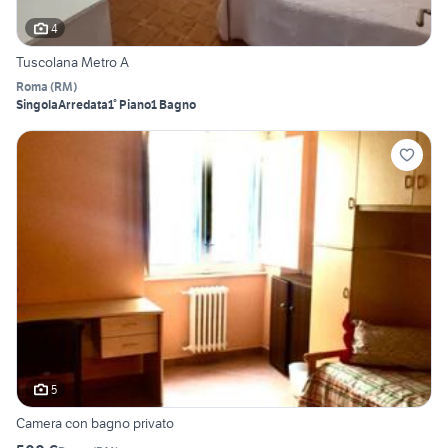
4
Tuscolana Metro A
Roma
(
RM
)
Singola
Arredata
1° Piano
1 Bagno
5
Camera con bagno privato