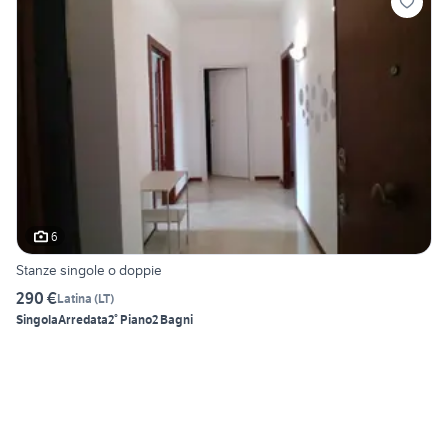
6
Stanze singole o doppie
290 €
Latina
(
LT
)
Singola
Arredata
2° Piano
2 Bagni