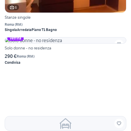
6
Stanze singole
Roma
(
RM
)
Singola
Arredata
Piano T
1 Bagno
Vetrina
Solo donne - no residenza
290 €
Roma
(
RM
)
Condivisa