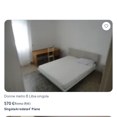
Donne metro B Libia singola
570 €
Roma
(
RM
)
Singola
Arredata
4° Piano