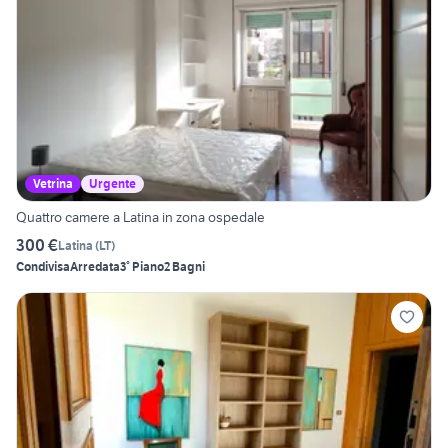
Vetrina
Urgente
Quattro camere a Latina in zona ospedale
300 €
Latina
(
LT
)
Condivisa
Arredata
3° Piano
2 Bagni