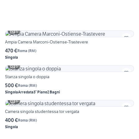
5
Ampia Camera Marconi-Ostiense-Trastevere
470 €
Roma
(
RM
)
Singola
5
Stanza singola o doppia
500 €
Roma
(
RM
)
Singola
Arredata
3° Piano
2 Bagni
6
Camera singola studentessa tor vergata
400 €
Roma
(
RM
)
Singola