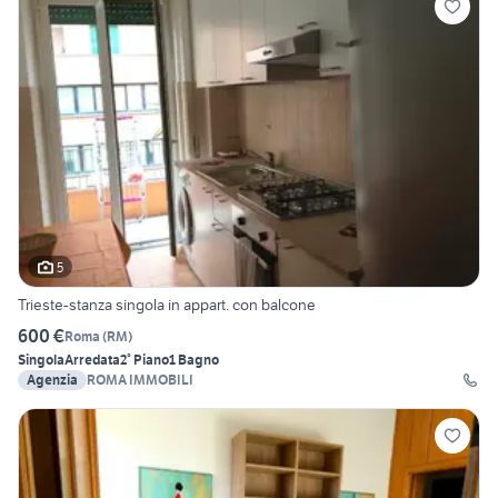
5
Trieste-stanza singola in appart. con balcone
600 €
Roma
(
RM
)
Singola
Arredata
2° Piano
1 Bagno
Agenzia
ROMA IMMOBILI