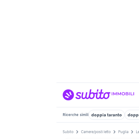
doppia taranto
doppi
Ricerche
simili
Subito
Camere/posti letto
Puglia
L