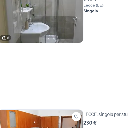
Lecce
(
LE
)
Singola
6
LECCE, singola per stu
230 €