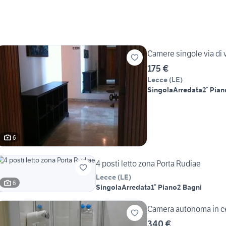
Camere singole via di
175 €
Lecce
(
LE
)
Singola
Arredata
2° Pian
6
4 posti letto zona Porta Rudiae
Lecce
(
LE
)
6
Singola
Arredata
1° Piano
2 Bagni
Camera autonoma in ce
340 €