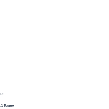
se
.
1 Bagno