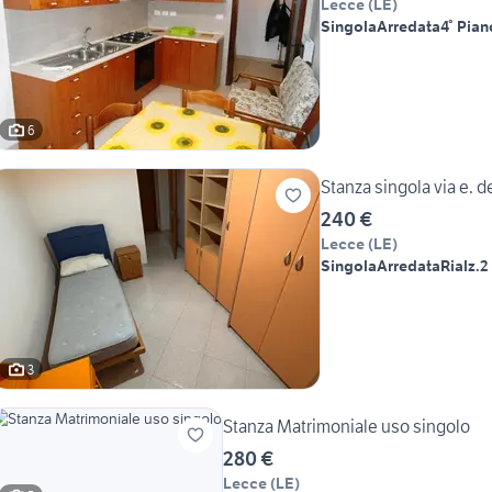
Lecce
(
LE
)
Singola
Arredata
4° Pian
6
Stanza singola via e. d
240 €
Lecce
(
LE
)
Singola
Arredata
Rialz.
2
3
Stanza Matrimoniale uso singolo
280 €
Lecce
(
LE
)