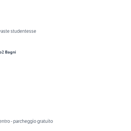
 vaste studentesse
o
2 Bagni
ntro - parcheggio gratuito