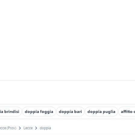
a brindisi
doppia foggia
doppia bari
doppia puglia
affitto
ecce (Prov)
Lecce
doppia