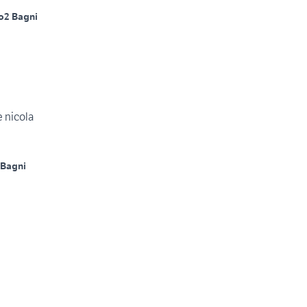
o
2 Bagni
e nicola
 Bagni