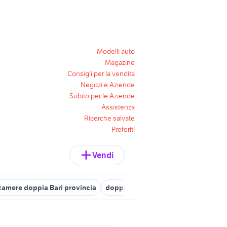
Modelli auto
Magazine
Consigli per la vendita
Negozi e Aziende
Subito per le Aziende
Assistenza
Ricerche salvate
Preferiti
Vendi
 camere doppia Bari provincia
doppia salerno e provincia
affitt