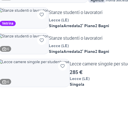
Agenzia
Homa Società
Stanze studenti o lavoratori
Lecce
(
LE
)
Vetrina
Singola
Arredata
2° Piano
2 Bagni
Stanze studenti o lavoratori
Lecce
(
LE
)
6
Singola
Arredata
2° Piano
2 Bagni
Lecce camere singole per st
285 €
Lecce
(
LE
)
6
Singola