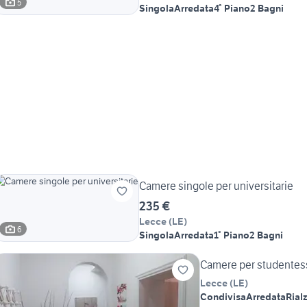
5
Singola
Arredata
4° Piano
2 Bagni
Camere singole per universitarie
235 €
Lecce
(
LE
)
6
Singola
Arredata
1° Piano
2 Bagni
Camere per studentes
Lecce
(
LE
)
Condivisa
Arredata
Rialz