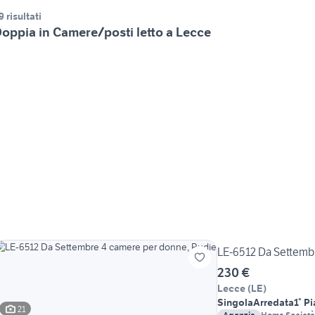
9 risultati
oppia in Camere/posti letto a Lecce
LE-6512 Da Settemb
230 €
Lecce
(
LE
)
Singola
Arredata
1° P
21