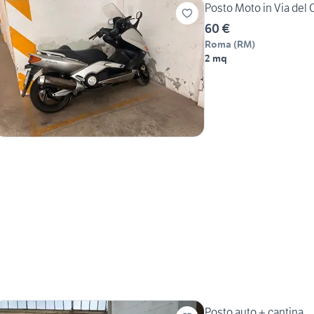
Posto Moto in Via del 
60 €
Roma
(
RM
)
2 mq
Posto auto + cantina