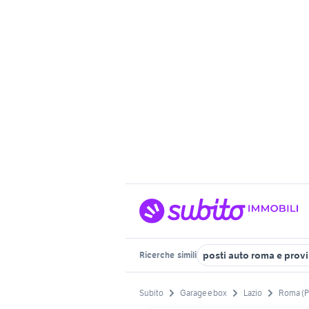
posti auto roma e prov
Ricerche
simili
Subito
Garage e box
Lazio
Roma (P