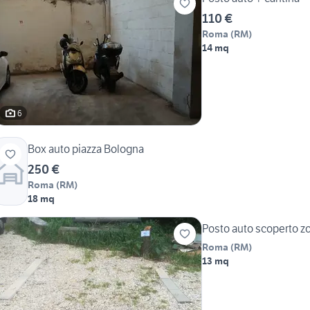
110 €
Roma
(
RM
)
14 mq
6
Box auto piazza Bologna
250 €
Roma
(
RM
)
18 mq
Posto auto scoperto z
Roma
(
RM
)
13 mq