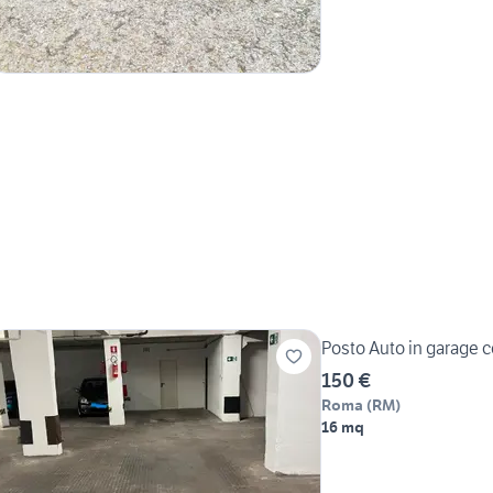
Posto Auto in garage 
150 €
Roma
(
RM
)
16 mq