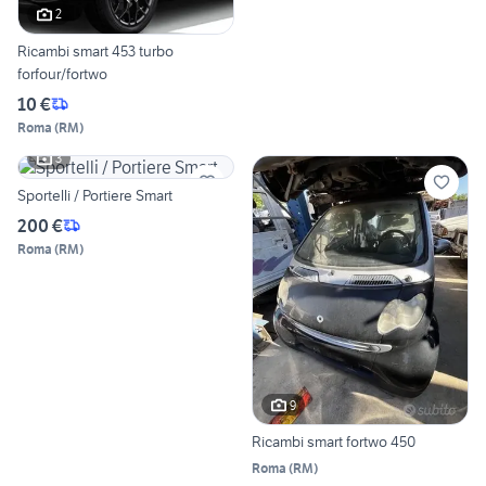
2
Ricambi smart 453 turbo
forfour/fortwo
10 €
Roma
(
RM
)
3
Sportelli / Portiere Smart
200 €
Roma
(
RM
)
9
Ricambi smart fortwo 450
Roma
(
RM
)