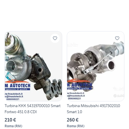
Turbina KKK 54319700010 Smart
Turbina Mitsubishi 4917302010
Fortwo 451 0.8 CDI
Smart 1.0
210 €
260 €
Roma
(
RM
)
Roma
(
RM
)