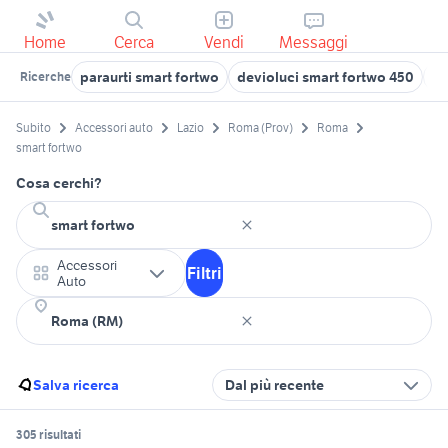
Home
Cerca
Vendi
Messaggi
paraurti smart fortwo
devioluci smart fortwo 450
sm
Ricerche
Subito
Accessori auto
Lazio
Roma (Prov)
Roma
smart fortwo
Cosa cerchi?
Accessori
Filtri
Auto
Salva ricerca
Dal più recente
305 risultati