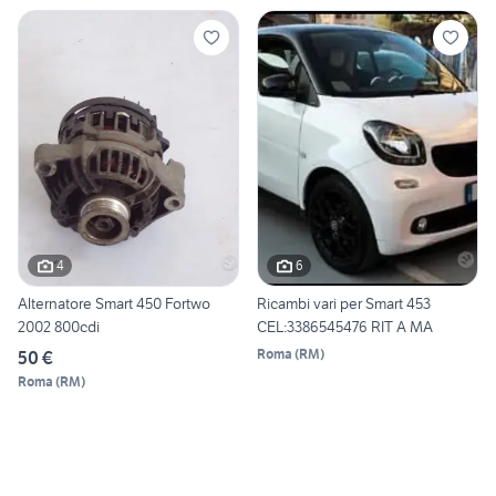
4
6
Alternatore Smart 450 Fortwo
Ricambi vari per Smart 453
2002 800cdi
CEL:3386545476 RIT A MA
Roma
(
RM
)
50 €
Roma
(
RM
)