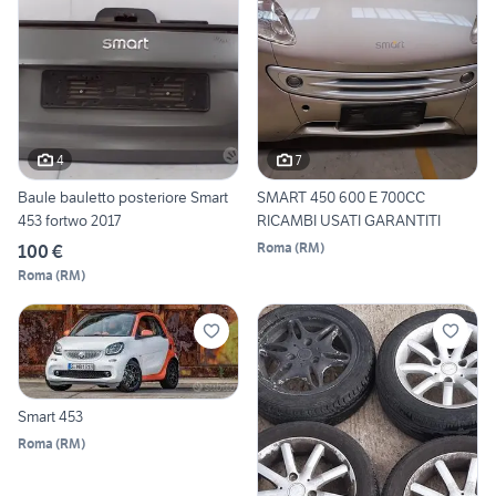
4
7
Baule bauletto posteriore Smart
SMART 450 600 E 700CC
453 fortwo 2017
RICAMBI USATI GARANTITI
Roma
(
RM
)
100 €
Roma
(
RM
)
Smart 453
Roma
(
RM
)