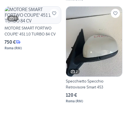
6
MOTORE SMART FORTWO
COUPE' 451 1.0 TURBO 84 CV
750 €
Roma
(
RM
)
2
Specchietto Specchio
Retrovisore Smart 453
120 €
Roma
(
RM
)