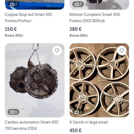
2
5
Coppia Stop led Smart 453
Motore Completo Smart 450
Fortwo/Forfour
Fortwo 2002 800cdi
150 €
380 €
Roma
(
RM
)
Roma
(
RM
)
6
3
Cambio automatico Smart 450
4 Cerchi in lega smart
700 benzina 2004
450 €