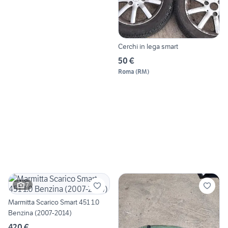
Cerchi in lega smart
50 €
Roma
(
RM
)
7
Marmitta Scarico Smart 451 1.0
Benzina (2007-2014)
420 €