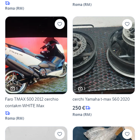
Roma
(
RM
)
Roma
(
RM
)
6
3
Faro TMAX 500 2012 cerchio
cerchi Yamaha t-max 560 2020
contakm WHITE Max
250 €
Roma
(
RM
)
Roma
(
RM
)