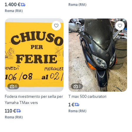
1.400 €
Roma
(
RM
)
Roma
(
RM
)
6
3
Fodera rivestimento per sella per
T max 500 carburatori
Yamaha TMax vers
1 €
110 €
Roma
(
RM
)
Roma
(
RM
)