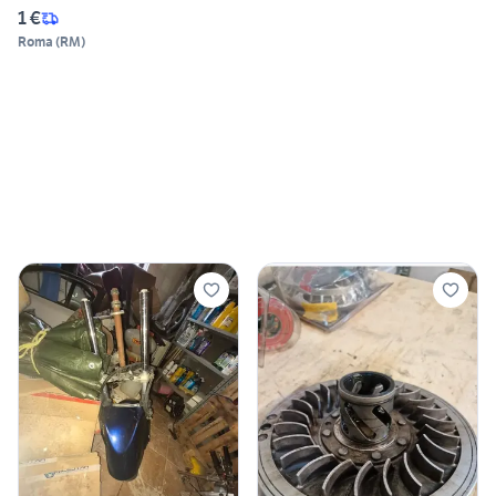
1 €
Roma
(
RM
)