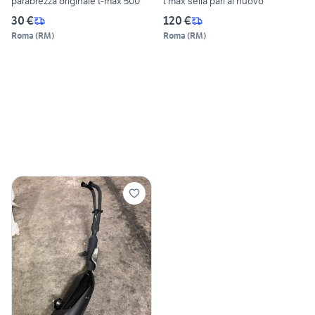
parabrezza originale t-max 500
t max sella pari al nuovo
30 €
120 €
Roma
(
RM
)
Roma
(
RM
)