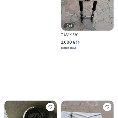
6
T MAX 530
1.000 €
Roma
(
RM
)