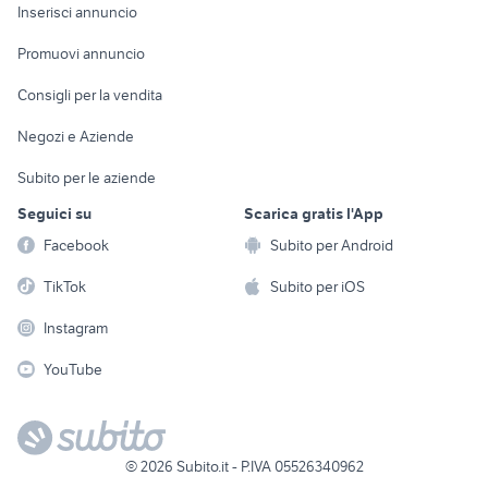
Console e
Accessori per
Casalinghi
Inserisci annuncio
Videogiochi
animali
Elettrodomestici
Promuovi annuncio
Audio/Video
Musica e Film
Giardino e Fai da te
Consigli per la vendita
Fotografia
Libri e Riviste
Abbigliamento e
Negozi e Aziende
Telefonia
Strumenti Musicali
Accessori
Subito per le aziende
Sports
Tutto per i bambini
Seguici su
Scarica gratis l'App
Biciclette
Facebook
Subito per Android
Collezionismo
TikTok
Subito per iOS
Instagram
YouTube
©
2026
Subito.it - P.IVA 05526340962