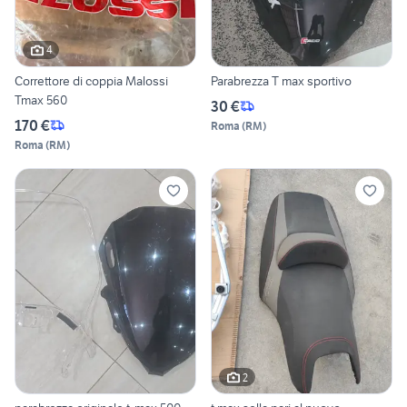
4
Correttore di coppia Malossi
Parabrezza T max sportivo
Tmax 560
30 €
170 €
Roma
(
RM
)
Roma
(
RM
)
2