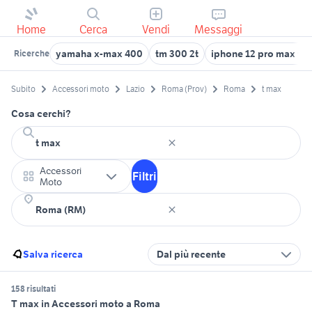
Home
Cerca
Vendi
Messaggi
yamaha x-max 400
tm 300 2t
iphone 12 pro max tel
Ricerche
Subito
Accessori moto
Lazio
Roma (Prov)
Roma
t max
Cosa cerchi?
Accessori
Filtri
Moto
Salva ricerca
Dal più recente
158 risultati
T max in Accessori moto a Roma