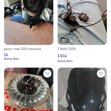
5
pezzi t max 500 iniezione
T MAX 2009
1 €
Roma
(
RM
)
Roma
(
RM
)