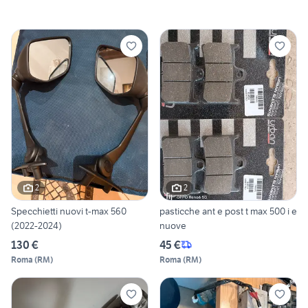
2
2
Specchietti nuovi t-max 560
pasticche ant e post t max 500 i e
(2022-2024)
nuove
130 €
45 €
Roma
(
RM
)
Roma
(
RM
)