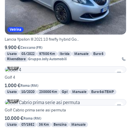
Vetrina
Lancia Ypsilon III 2021 1.0 firefly hybrid Go...
9.900 €
Ceccano
(
FR
)
Usato
03/2022
97500 Km
Ibrida
Manuale
Euro 6
Rivenditore
Gruppo Jolly Automobili
3
Golf 4
1.000 €
Roma
(
RM
)
Usato
10/2020
230000 Km
Gpl
Manuale
Euro 6d-TEMP
6
Golf Cabrio prima serie asi permuta
10.000 €
Roma
(
RM
)
Usato
07/1982
36 Km
Benzina
Manuale