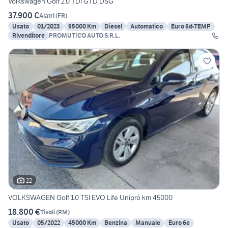
Volkswagen Golf 2.0 TDI GTD DSG
37.900 €
Alatri
(
FR
)
Usato
01/2023
95000 Km
Diesel
Automatico
Euro 6d-TEMP
Rivenditore
PROMUTICO AUTO S.R.L.
22
VOLKSWAGEN Golf 1.0 TSI EVO Life Uniprò km 45000
18.800 €
Tivoli
(
RM
)
Usato
05/2022
45000 Km
Benzina
Manuale
Euro 6e