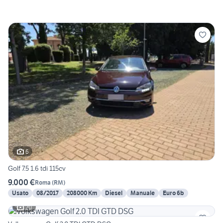
6
Golf 7.5 1.6 tdi 115cv
9.000 €
Roma
(
RM
)
Usato
08/2017
208000 Km
Diesel
Manuale
Euro 6b
20