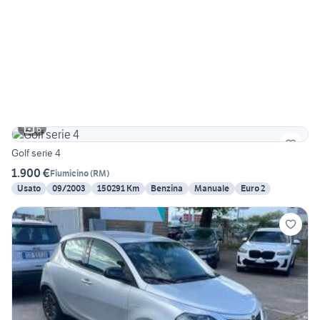
6
Golf serie 4
1.900 €
Fiumicino
(
RM
)
Usato
09/2003
150291 Km
Benzina
Manuale
Euro 2