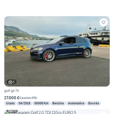
5
golf gti 7.5
27.000 €
Cassino
(
FR
)
Usato
04/2018
58000 Km
Benzina
Automatico
Euro 6a
21