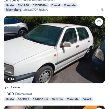
10.900 €
Guidonia Montecelio
(
RM
)
Usato
01/1986
312000 Km
Diesel
Manuale
Rivenditore
MS MOTOR ROMA
4
golf 3 serie
1.300 €
Roma
(
RM
)
Usato
06/1995
194000 Km
Benzina
Manuale
Euro 3