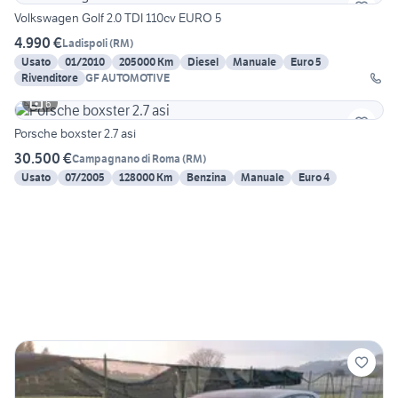
Volkswagen Golf 2.0 TDI 110cv EURO 5
4.990 €
Ladispoli
(
RM
)
Usato
01/2010
205000 Km
Diesel
Manuale
Euro 5
Rivenditore
GF AUTOMOTIVE
6
Porsche boxster 2.7 asi
30.500 €
Campagnano di Roma
(
RM
)
Usato
07/2005
128000 Km
Benzina
Manuale
Euro 4