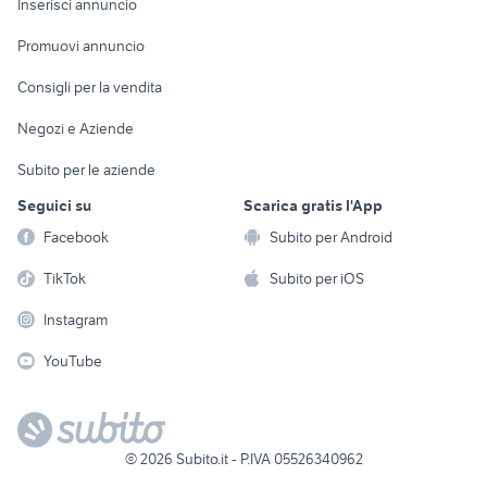
Casalinghi
Inserisci annuncio
Videogiochi
animali
Elettrodomestici
Promuovi annuncio
Audio/Video
Musica e Film
Giardino e Fai da te
Consigli per la vendita
Fotografia
Libri e Riviste
Abbigliamento e
Negozi e Aziende
Telefonia
Strumenti Musicali
Accessori
Subito per le aziende
Sports
Tutto per i bambini
Seguici su
Scarica gratis l'App
Biciclette
Facebook
Subito per Android
Collezionismo
TikTok
Subito per iOS
Instagram
YouTube
©
2026
Subito.it - P.IVA 05526340962