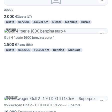
abcde
2.000 €
Gaeta
(
LT
)
Usato
01/2001
333221 Km
Diesel
Manuale
Euro 2
6
Golf 4^serie 1600 benzina euro 4
1.500 €
Roma
(
RM
)
Usato
03/2001
301000 Km
Benzina
Manuale
15
Volkswagen Golf 2 - 1.9 TDI GTD 130cv - - Superpre