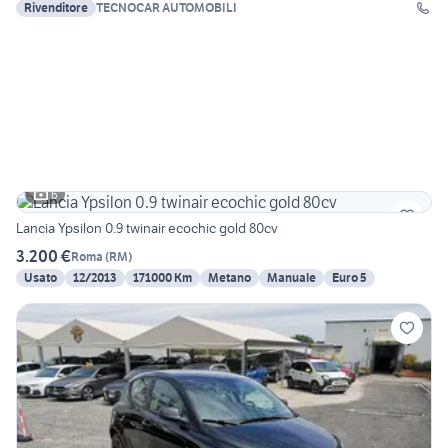
Rivenditore
TECNOCAR AUTOMOBILI
6
Lancia Ypsilon 0.9 twinair ecochic gold 80cv
3.200 €
Roma
(
RM
)
Usato
12/2013
171000 Km
Metano
Manuale
Euro 5