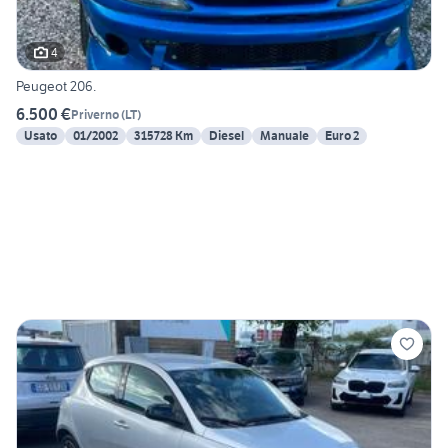
4
Peugeot 206.
6.500 €
Priverno
(
LT
)
Usato
01/2002
315728 Km
Diesel
Manuale
Euro 2