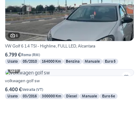
6
VW Golf 6 1.4 TSI - Highline, FULL LED, Alcantara
6.799 €
Roma
(
RM
)
Usato
05/2010
164000 Km
Benzina
Manuale
Euro 5
6
volkwagen golf sw
6.400 €
Vetralla
(
VT
)
Usato
03/2016
300000 Km
Diesel
Manuale
Euro 6e