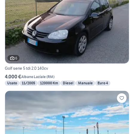
6
Golf serie 5 tdi 2.0 140cv
4.000 €
Albano Laziale
(
RM
)
Usato
11/2005
120000 Km
Diesel
Manuale
Euro 4