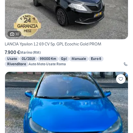
30
LANCIA Ypsilon 1.2 69 CV 5p. GPL Ecochic Gold PROM
7.900 €
Marino
(
RM
)
Usato
01/2019
99000 Km
Gpl
Manuale
Euro 6
Rivenditore
Auto Moto Usate Roma