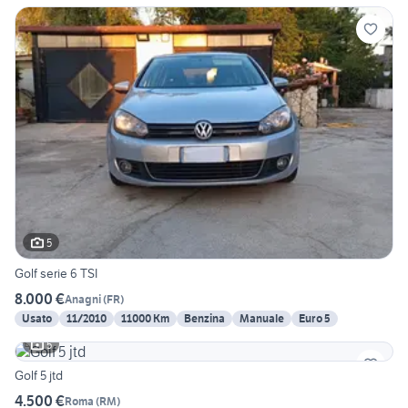
5
Golf serie 6 TSI
8.000 €
Anagni
(
FR
)
Usato
11/2010
11000 Km
Benzina
Manuale
Euro 5
5
Golf 5 jtd
4.500 €
Roma
(
RM
)