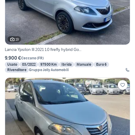
19
Lancia Ypsilon III 2021 1.0 firefly hybrid Go...
9.900 €
Ceccano
(
FR
)
Usato
03/2022
97500 Km
Ibrida
Manuale
Euro 6
Rivenditore
Gruppo Jolly Automobili