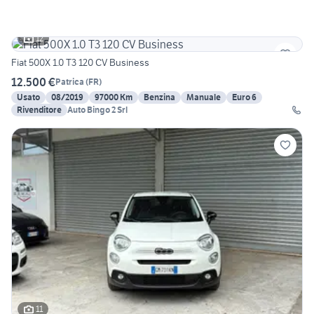
12
Fiat 500X 1.0 T3 120 CV Business
12.500 €
Patrica
(
FR
)
Usato
08/2019
97000 Km
Benzina
Manuale
Euro 6
Rivenditore
Auto Bingo 2 Srl
11