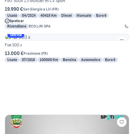
FIAT 500X 1.3 MultiJet 95 CV Sport
19.990 €
San Giorgio a Liri
(
FR
)
Usato
04/2024
40415 Km
Diesel
Manuale
Euro 6
Spoticar
Rivenditore
ECO LIRI SPA
Vetrina
Fiat 500 x
13.000 €
Frosinone
(
FR
)
Usato
07/2018
100000 Km
Benzina
Automatico
Euro 6