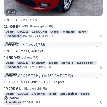
18
Fiat 500X 1.3 MTJ 95 CV
11.499 €
Sant'Elia Fiumerapido
(
FR
)
Usato
04/2018
186000 Km
Diesel
Manuale
Euro 6
Rivenditore
CAR SERVICE REVISIONI
10
Fiat 500 X Cross 1,3 Multijet
14.500 €
Frosinone
(
FR
)
Usato
08/2020
54000 Km
Diesel
Manuale
Euro 6d-TEMP
Rivenditore
STEFY MOTORS SRLS
24
FIAT 500X 1.5 T4 Hybrid 130 CV DCT Sport
19.290 €
San Giorgio a Liri
(
FR
)
Usato
01/2024
77699 Km
Ibrida
Sequenziale
Euro 6
Spoticar
Rivenditore
ECO LIRI SPA