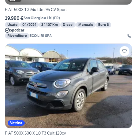
FIAT 500X 1.3 MultiJet 95 CV Sport
19.990 €
San Giorgio a Liri
(
FR
)
Usato
04/2024
34407 Km
Diesel
Manuale
Euro 6
Spoticar
Rivenditore
ECO LIRI SPA
Vetrina
FIAT 500X 500 X 1.0 T3 Cult 120cv