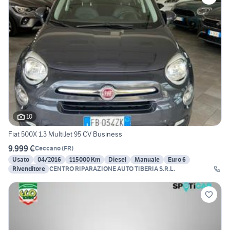
10
Fiat 500X 1.3 MultiJet 95 CV Business
9.999 €
Ceccano
(
FR
)
Usato
04/2016
115000 Km
Diesel
Manuale
Euro 6
Rivenditore
CENTRO RIPARAZIONE AUTO TIBERIA S.R.L.