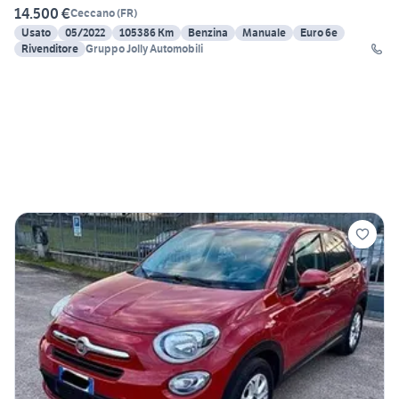
14.500 €
Ceccano
(
FR
)
Usato
05/2022
105386 Km
Benzina
Manuale
Euro 6e
Rivenditore
Gruppo Jolly Automobili