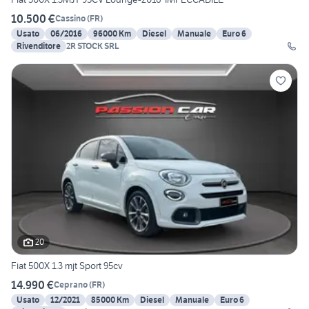
10.500 €
Cassino
(
FR
)
Usato
06/2016
96000 Km
Diesel
Manuale
Euro 6
Rivenditore
2R STOCK SRL
20
Fiat 500X 1.3 mjt Sport 95cv
14.990 €
Ceprano
(
FR
)
Usato
12/2021
85000 Km
Diesel
Manuale
Euro 6