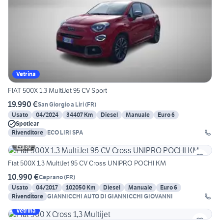
Vetrina
FIAT 500X 1.3 MultiJet 95 CV Sport
19.990 €
San Giorgio a Liri
(
FR
)
Usato
04/2024
34407 Km
Diesel
Manuale
Euro 6
Spoticar
Rivenditore
ECO LIRI SPA
30
Fiat 500X 1.3 MultiJet 95 CV Cross UNIPRO POCHI KM
10.990 €
Ceprano
(
FR
)
Usato
04/2017
102050 Km
Diesel
Manuale
Euro 6
Rivenditore
GIANNICCHI AUTO DI GIANNICCHI GIOVANNI
Vetrina