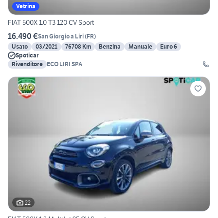
Vetrina
FIAT 500X 1.0 T3 120 CV Sport
16.490 €
San Giorgio a Liri
(
FR
)
Usato
03/2021
76708 Km
Benzina
Manuale
Euro 6
Spoticar
Rivenditore
ECO LIRI SPA
22