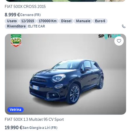
FIAT 500X CROSS 2015
8.999 €
Cervaro
(
FR
)
Usato
12/2015
170000 Km
Diesel
Manuale
Euro 6
Rivenditore
ELITE CAR
Vetrina
FIAT 500X 1.3 MultiJet 95 CV Sport
19.990 €
San Giorgio a Liri
(
FR
)