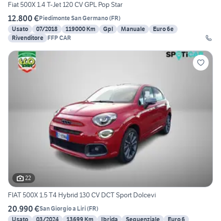
Fiat 500X 1.4 T-Jet 120 CV GPL Pop Star
12.800 €
Piedimonte San Germano
(
FR
)
Usato
07/2018
119000 Km
Gpl
Manuale
Euro 6e
Rivenditore
FFP CAR
22
FIAT 500X 1.5 T4 Hybrid 130 CV DCT Sport Dolcevi
20.990 €
San Giorgio a Liri
(
FR
)
Usato
03/2024
13699 Km
Ibrida
Sequenziale
Euro 6