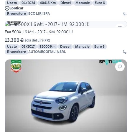
Usato
04/2024
40415 Km
Diesel
Manuale
Euro 6
Spoticar
Rivenditore
ECO LIRI SPA
18
Fiat 500X 1.6 MtJ - 2017 - KM. 92.000 !!!
13.300 €
Isola del Liri
(
FR
)
Usato
03/2017
92000 Km
Diesel
Manuale
Euro 6
Rivenditore
AUTOMECOITALIA SRL