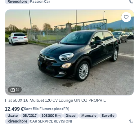
Rivenditore
Passion Car
15
Fiat 500X 1.6 MultiJet 120 CV Lounge UNICO PROPRIE
12.499 €
Sant'Elia Fiumerapido
(
FR
)
Usato
05/2017
108000 Km
Diesel
Manuale
Euro 6e
Rivenditore
CAR SERVICE REVISIONI