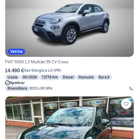
Vetrina
FIAT 500X 1.3 MultiJet 95 CV Cross
14.490 €
San Giorgio a Liri
(
FR
)
Usato
05/2020
72776 Km
Diesel
Manuale
Euro 6
Spoticar
Rivenditore
ECO LIRI SPA