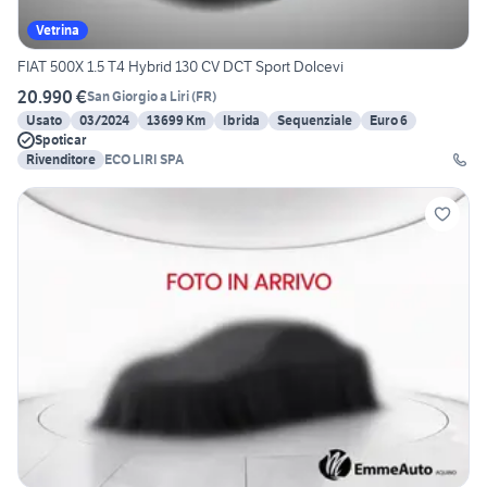
Vetrina
FIAT 500X 1.5 T4 Hybrid 130 CV DCT Sport Dolcevi
20.990 €
San Giorgio a Liri
(
FR
)
Usato
03/2024
13699 Km
Ibrida
Sequenziale
Euro 6
Spoticar
Rivenditore
ECO LIRI SPA