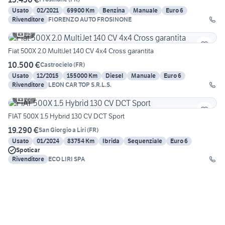
Usato
02/2021
69900 Km
Benzina
Manuale
Euro 6
Rivenditore
FIORENZO AUTO FROSINONE
15
Fiat 500X 2.0 MultiJet 140 CV 4x4 Cross garantita
10.500 €
Castrocielo
(
FR
)
Usato
12/2015
155000 Km
Diesel
Manuale
Euro 6
Rivenditore
LEON CAR TOP S.R.L.S.
22
FIAT 500X 1.5 Hybrid 130 CV DCT Sport
19.290 €
San Giorgio a Liri
(
FR
)
Usato
01/2024
83754 Km
Ibrida
Sequenziale
Euro 6
Spoticar
Rivenditore
ECO LIRI SPA