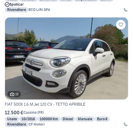
Spoticar
Rivenditore
ECO LIRI SPA
19
FIAT 500X 1.6 M.Jet 120 CV - TETTO APRIBILE
12.500 €
Cassino
(
FR
)
Usato
10/2016
100000 Km
Diesel
Manuale
Euro 6
Rivenditore
CF Motori