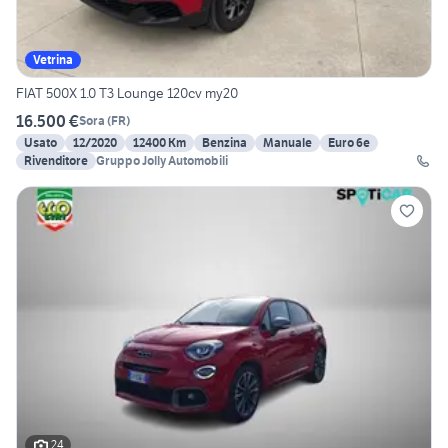
Vetrina
FIAT 500X 1.0 T3 Lounge 120cv my20
16.500 €
Sora
(
FR
)
Usato
12/2020
12400 Km
Benzina
Manuale
Euro 6e
Rivenditore
Gruppo Jolly Automobili
24