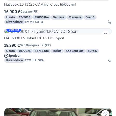
Fiat 500X 1.0 T3 120 CV Mirror Cross 55.000km!
16.900 €
Cassino
(
FR
)
Usato
12/2018
55000 Km
Benzina
Manuale
Euro 6
Rivenditore
EMME AUTO
Vetrina
FIAT 500X 1.5 Hybrid 130 CV DCT Sport
19.290 €
San Giorgio a Liri
(
FR
)
Usato
01/2024
83754 Km
Ibrida
Sequenziale
Euro 6
Spoticar
Rivenditore
ECO LIRI SPA