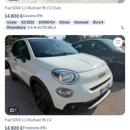
Fiat 500X 1.3 MultiJet 95 CV Club
14.800 €
Cassino
(
FR
)
Usato
02/2023
63000 Km
Diesel
Manuale
Euro 6
Rivenditore
S & M AUTO SRLS
5
Fiat 500X 1.3 MultiJet 95 CV
14.900 €
Frosinone
(
FR
)