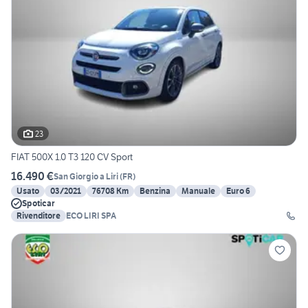
23
FIAT 500X 1.0 T3 120 CV Sport
16.490 €
San Giorgio a Liri
(
FR
)
Usato
03/2021
76708 Km
Benzina
Manuale
Euro 6
Spoticar
Rivenditore
ECO LIRI SPA