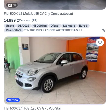
20
Fiat 500X 1.3 MultiJet 95 CV City Cross autocarri
14.999 €
Ceccano
(
FR
)
Usato
06/2019
43000 Km
Diesel
Manuale
Euro 6
Rivenditore
CENTRO RIPARAZIONE AUTO TIBERIA S.R.L.
Vetrina
Fiat 500X 1.4 T-Jet 120 CV GPL Pop Star