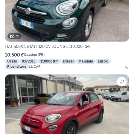
25
FIAT 500X 1.6 MJT 120 CV LOUNGE 110.000 KM
10.500 €
Cassino
(
FR
)
Usato
03/2015
110000 Km
Diesel
Manuale
Euro 6
Rivenditore
LUCAR