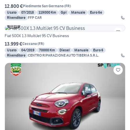
12.800 €
Piedimonte San Germano
(
FR
)
Usato
07/2018
119000 Km
Gpl
Manuale
Euro 6e
Rivenditore
FFP CAR
15
Fiat 500X 1.3 MultiJet 95 CV Business
13.999 €
Ceccano
(
FR
)
Usato
04/2019
70000 Km
Diesel
Manuale
Euro 6
Rivenditore
CENTRO RIPARAZIONE AUTO TIBERIA S.R.L.