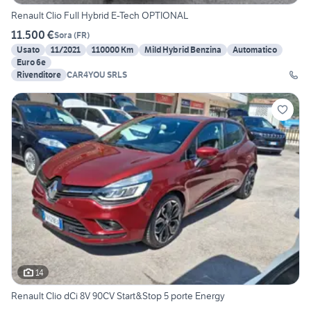
Renault Clio Full Hybrid E-Tech OPTIONAL
11.500 €
Sora
(
FR
)
Usato
11/2021
110000 Km
Mild Hybrid Benzina
Automatico
Euro 6e
Rivenditore
CAR4YOU SRLS
14
Renault Clio dCi 8V 90CV Start&Stop 5 porte Energy