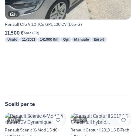
6
Renault Clio V 1.0 TCe GPL 100 CV (Eco-G)
11.500 €
Sora
(
FR
)
Usato
11/2021
141000 Km
Gpl
Manuale
Euro 6
Scelti per te
17
22
Renault Scénic X-Mod 1.5 dCi
Renault Captur II 2019 1.6 E-Tech