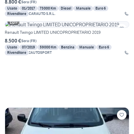
8.800 €
Sora
(
FR
)
Usato
01/2017
73000 Km
Diesel
Manuale
Euro 6
Rivenditore
CARAUTO S.R.L.
9
Renault Twingo LIMITED UNICOPROPRIETARIO 2019
8.500 €
Sora
(
FR
)
Usato
07/2019
59000 Km
Benzina
Manuale
Euro 6
Rivenditore
2AUTOSPORT