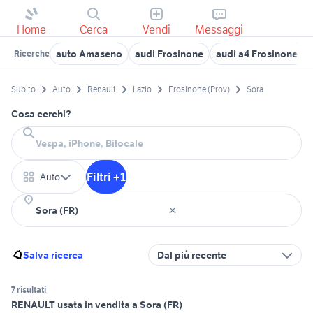
Home
Cerca
Vendi
Messaggi
auto Amaseno
audi Frosinone
audi a4 Frosinone pr
Ricerche
Subito
Auto
Renault
Lazio
Frosinone (Prov)
Sora
Cosa cerchi?
Filtri +1
Auto
Salva ricerca
Dal più recente
7 risultati
RENAULT usata in vendita a Sora (FR)