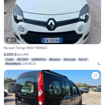
24
Renault Twingo NEW TWINGO
6.000 €
Sora
(
FR
)
Usato
09/2014
118988 Km
Benzina
Manuale
Euro 5
Rivenditore
L'AUTO 2.0