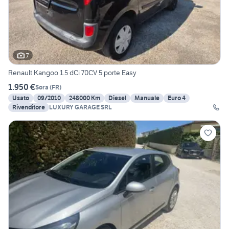
7
Renault Kangoo 1.5 dCi 70CV 5 porte Easy
1.950 €
Sora
(
FR
)
Usato
09/2010
248000 Km
Diesel
Manuale
Euro 4
Rivenditore
LUXURY GARAGE SRL