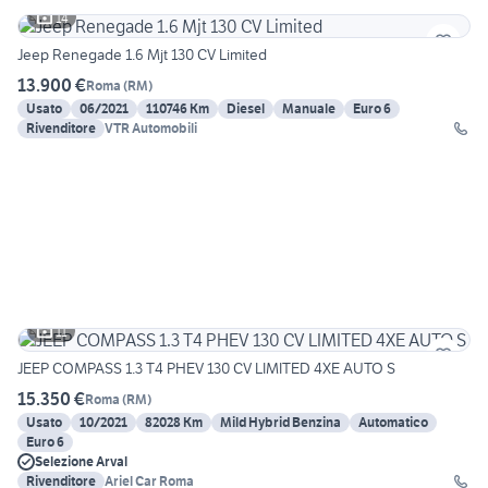
14
Jeep Renegade 1.6 Mjt 130 CV Limited
13.900 €
Roma
(
RM
)
Usato
06/2021
110746 Km
Diesel
Manuale
Euro 6
Rivenditore
VTR Automobili
11
JEEP COMPASS 1.3 T4 PHEV 130 CV LIMITED 4XE AUTO S
15.350 €
Roma
(
RM
)
Usato
10/2021
82028 Km
Mild Hybrid Benzina
Automatico
Euro 6
Selezione Arval
Rivenditore
Ariel Car Roma