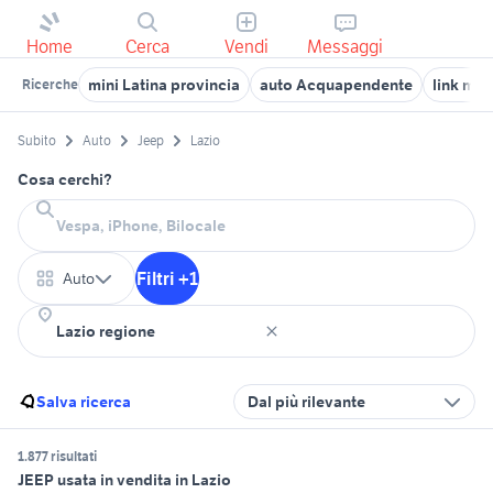
Home
Cerca
Vendi
Messaggi
mini Latina provincia
auto Acquapendente
link mo
Ricerche
Subito
Auto
Jeep
Lazio
Cosa cerchi?
Filtri +1
Auto
Salva ricerca
Dal più rilevante
1.877 risultati
JEEP usata in vendita in Lazio