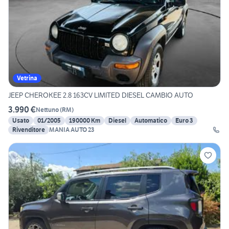
Vetrina
JEEP CHEROKEE 2.8 163CV LIMITED DIESEL CAMBIO AUTO
3.990 €
Nettuno
(
RM
)
Usato
01/2005
190000 Km
Diesel
Automatico
Euro 3
Rivenditore
MANIA AUTO 23