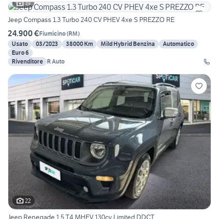
19
Jeep Compass 1.3 Turbo 240 CV PHEV 4xe S PREZZO RE
24.900 €
Fiumicino
(
RM
)
Usato
03/2023
38000 Km
Mild Hybrid Benzina
Automatico
Euro 6
Rivenditore
R Auto
22
Jeep Renegade 1.5 T4 MHEV 130cv Limited DDCT