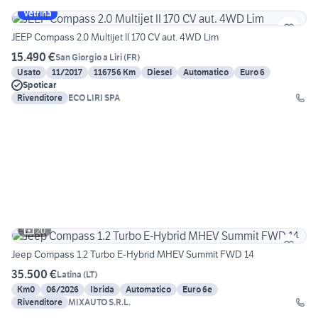
Vetrina
JEEP Compass 2.0 Multijet II 170 CV aut. 4WD Lim
15.490 €
San Giorgio a Liri
(
FR
)
Usato
11/2017
116756 Km
Diesel
Automatico
Euro 6
Spoticar
Rivenditore
ECO LIRI SPA
20
Jeep Compass 1.2 Turbo E-Hybrid MHEV Summit FWD 14
35.500 €
Latina
(
LT
)
Km0
06/2026
Ibrida
Automatico
Euro 6e
Rivenditore
MIXAUTO S.R.L.