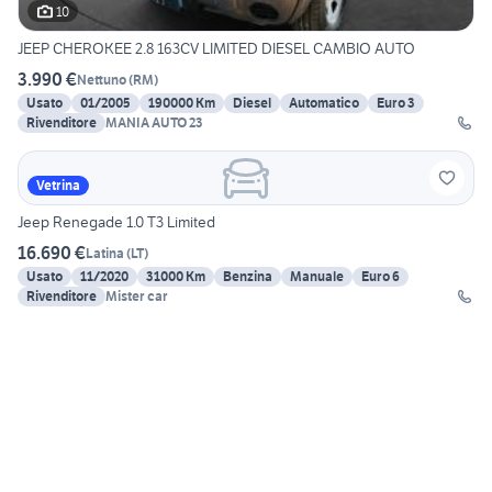
10
JEEP CHEROKEE 2.8 163CV LIMITED DIESEL CAMBIO AUTO
3.990 €
Nettuno
(
RM
)
Usato
01/2005
190000 Km
Diesel
Automatico
Euro 3
Rivenditore
MANIA AUTO 23
Vetrina
Jeep Renegade 1.0 T3 Limited
16.690 €
Latina
(
LT
)
Usato
11/2020
31000 Km
Benzina
Manuale
Euro 6
Rivenditore
Mister car