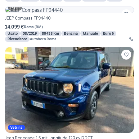
10
JEEP Compass FP94440
14.099 €
Roma
(
RM
)
Usato
08/2019
89438 Km
Benzina
Manuale
Euro 6
Rivenditore
Autohero Roma
Vetrina
Jeep Renegade 1.6 mjt Longitude 120 cv DDCT