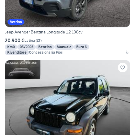
Vetrina
Jeep Avenger Benzina Longitude 1.2 100cv
20.900 €
Latina
(
LT
)
Km0
05/2026
Benzina
Manuale
Euro 6
Rivenditore
Concessionaria Fiori