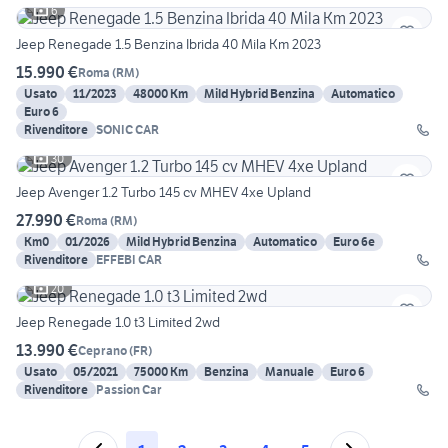
6
Jeep Renegade 1.5 Benzina Ibrida 40 Mila Km 2023
15.990 €
Roma
(
RM
)
Usato
11/2023
48000 Km
Mild Hybrid Benzina
Automatico
Euro 6
Rivenditore
SONIC CAR
30
Jeep Avenger 1.2 Turbo 145 cv MHEV 4xe Upland
27.990 €
Roma
(
RM
)
Km0
01/2026
Mild Hybrid Benzina
Automatico
Euro 6e
Rivenditore
EFFEBI CAR
20
Jeep Renegade 1.0 t3 Limited 2wd
13.990 €
Ceprano
(
FR
)
Usato
05/2021
75000 Km
Benzina
Manuale
Euro 6
Rivenditore
Passion Car