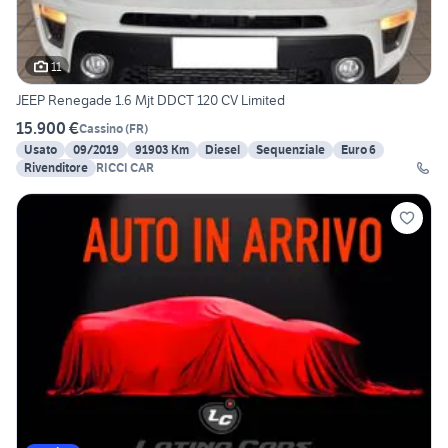
11
JEEP Renegade 1.6 Mjt DDCT 120 CV Limited
15.900 €
Cassino
(
FR
)
Usato
09/2019
91903 Km
Diesel
Sequenziale
Euro 6
Rivenditore
RICCI CAR