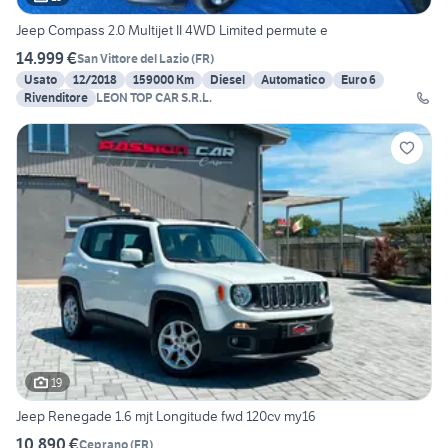
Jeep Compass 2.0 Multijet II 4WD Limited permute e
14.999 €
San Vittore del Lazio
(
FR
)
Usato
12/2018
159000 Km
Diesel
Automatico
Euro 6
Rivenditore
LEON TOP CAR S.R.L.
19
Jeep Renegade 1.6 mjt Longitude fwd 120cv my16
10.890 €
Ceprano
(
FR
)