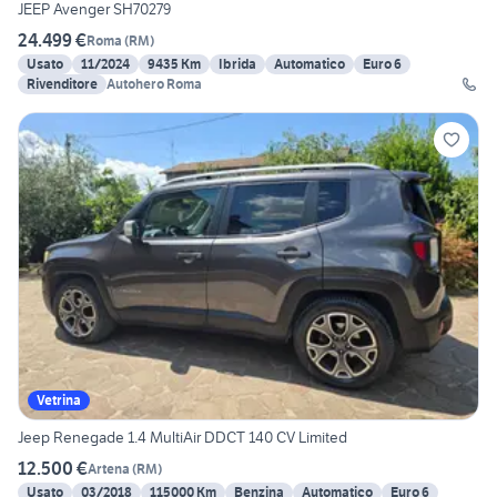
JEEP Avenger SH70279
24.499 €
Roma
(
RM
)
Usato
11/2024
9435 Km
Ibrida
Automatico
Euro 6
Rivenditore
Autohero Roma
Vetrina
Jeep Renegade 1.4 MultiAir DDCT 140 CV Limited
12.500 €
Artena
(
RM
)
Usato
03/2018
115000 Km
Benzina
Automatico
Euro 6