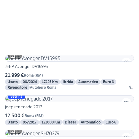
10
JEEP Avenger DV15995
21.999 €
Roma
(
RM
)
Usato
06/2024
17425 Km
Ibrida
Automatico
Euro 6
Rivenditore
Autohero Roma
Vetrina
jeep renegade 2017
12.500 €
Roma
(
RM
)
Usato
05/2017
122000 Km
Diesel
Automatico
Euro 6
10