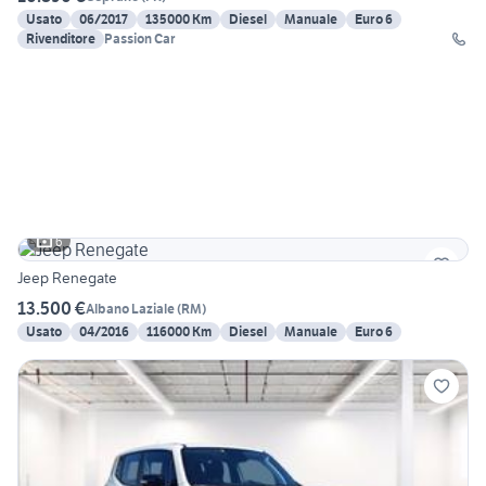
Usato
06/2017
135000 Km
Diesel
Manuale
Euro 6
Rivenditore
Passion Car
6
Jeep Renegate
13.500 €
Albano Laziale
(
RM
)
Usato
04/2016
116000 Km
Diesel
Manuale
Euro 6