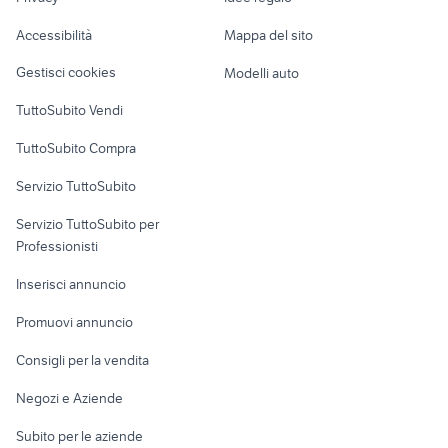
Garage e box
Caravan e Camper
Accessibilità
Mappa del sito
Loft, mansarde e
Veicoli commerciali
altro
Gestisci cookies
Modelli auto
Case vacanza
TuttoSubito Vendi
Uffici e Locali
TuttoSubito Compra
commerciali
Servizio TuttoSubito
elettronica
per la casa e la
sports e hobby
Servizio TuttoSubito per
persona
Informatica
Animali
Professionisti
Arredamento e
Console e
Accessori per
Casalinghi
Inserisci annuncio
Videogiochi
animali
Elettrodomestici
Promuovi annuncio
Audio/Video
Musica e Film
Giardino e Fai da te
Consigli per la vendita
Fotografia
Libri e Riviste
Abbigliamento e
Negozi e Aziende
Telefonia
Strumenti Musicali
Accessori
Subito per le aziende
Sports