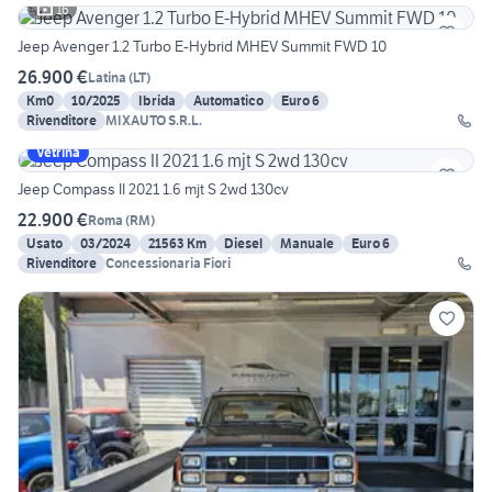
16
Jeep Avenger 1.2 Turbo E-Hybrid MHEV Summit FWD 10
26.900 €
Latina
(
LT
)
Km0
10/2025
Ibrida
Automatico
Euro 6
Rivenditore
MIXAUTO S.R.L.
Vetrina
Jeep Compass II 2021 1.6 mjt S 2wd 130cv
22.900 €
Roma
(
RM
)
Usato
03/2024
21563 Km
Diesel
Manuale
Euro 6
Rivenditore
Concessionaria Fiori