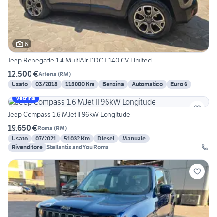
6
Jeep Renegade 1.4 MultiAir DDCT 140 CV Limited
12.500 €
Artena
(
RM
)
Usato
03/2018
115000 Km
Benzina
Automatico
Euro 6
Vetrina
Jeep Compass 1.6 MJet II 96kW Longitude
19.650 €
Roma
(
RM
)
Usato
07/2021
51032 Km
Diesel
Manuale
Rivenditore
Stellantis andYou Roma