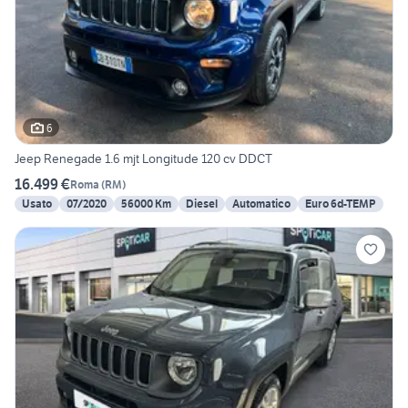
6
Jeep Renegade 1.6 mjt Longitude 120 cv DDCT
16.499 €
Roma
(
RM
)
Usato
07/2020
56000 Km
Diesel
Automatico
Euro 6d-TEMP