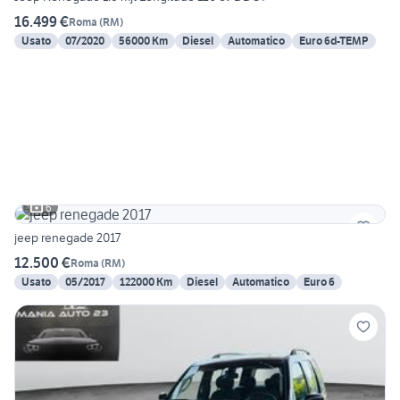
16.499 €
Roma
(
RM
)
Usato
07/2020
56000 Km
Diesel
Automatico
Euro 6d-TEMP
6
jeep renegade 2017
12.500 €
Roma
(
RM
)
Usato
05/2017
122000 Km
Diesel
Automatico
Euro 6