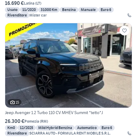
16.690 €
Latina
(
LT
)
Usato
11/2020
31000 Km
Benzina
Manuale
Euro 6
Rivenditore
Mister car
15
Jeep Avenger 1.2 Turbo 110 CV MHEV Summit *tetto*J
26.300 €
Pomezia
(
RM
)
Km0
12/2025
Mild Hybrid Benzina
Automatico
Euro 6
Rivenditore
SCIARRA AUTO - FORMULA RENT MOBILE S.R.L.