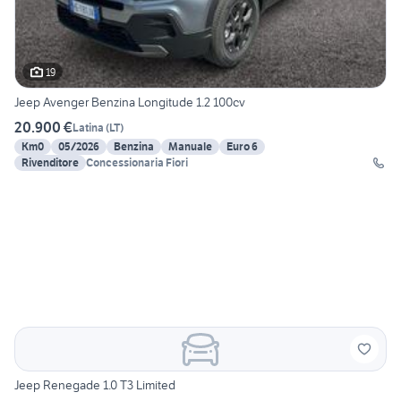
19
Jeep Avenger Benzina Longitude 1.2 100cv
20.900 €
Latina
(
LT
)
Km0
05/2026
Benzina
Manuale
Euro 6
Rivenditore
Concessionaria Fiori
Jeep Renegade 1.0 T3 Limited