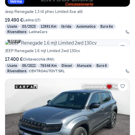
Vetrina
Jeep Renegade 1.3 t4 phev Limited 4xe at6
19.490 €
Latina
(
LT
)
Usato
03/2023
12991 Km
Ibrida
Automatico
Euro 6e
Rivenditore
LatinaCars
18
JEEP Renegade 1.6 mjt Limited 2wd 130cv
17.400 €
Civitavecchia
(
RM
)
Usato
05/2022
76346 Km
Diesel
Manuale
Euro 6
Rivenditore
CENTROAUTOVT SRL