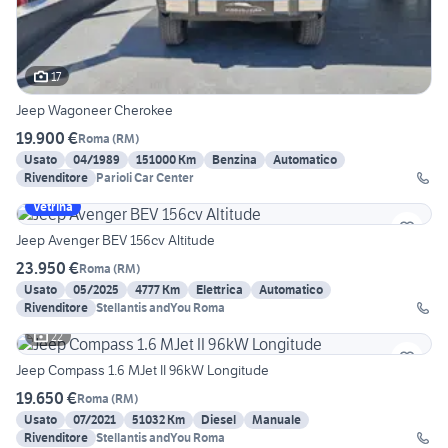
17
Jeep Wagoneer Cherokee
19.900 €
Roma
(
RM
)
Usato
04/1989
151000 Km
Benzina
Automatico
Rivenditore
Parioli Car Center
Vetrina
Jeep Avenger BEV 156cv Altitude
23.950 €
Roma
(
RM
)
Usato
05/2025
4777 Km
Elettrica
Automatico
Rivenditore
Stellantis andYou Roma
22
Jeep Compass 1.6 MJet II 96kW Longitude
19.650 €
Roma
(
RM
)
Usato
07/2021
51032 Km
Diesel
Manuale
Rivenditore
Stellantis andYou Roma