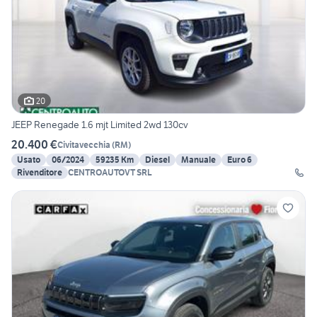
20
JEEP Renegade 1.6 mjt Limited 2wd 130cv
20.400 €
Civitavecchia
(
RM
)
Usato
06/2024
59235 Km
Diesel
Manuale
Euro 6
Rivenditore
CENTROAUTOVT SRL