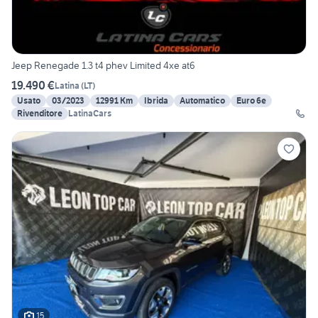
Jeep Renegade 1.3 t4 phev Limited 4xe at6
19.490 €
Latina
(
LT
)
Usato
03/2023
12991 Km
Ibrida
Automatico
Euro 6e
Rivenditore
LatinaCars
15