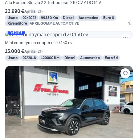
Alfa Romeo Stelvio 2.2 Turbodiesel 210 CV AT8 Q4 V
22.990 €
Aprilia
(
LT
)
Usato
02/2022
99330 Km
Diesel
Automatico
Euro 6
Rivenditore
APRILGOMME AUTOMOTIVE
Vetrina
Mini countryman cooper d 2.0 150 cv
15.000 €
Aprilia
(
LT
)
Usato
07/2018
120000 Km
Diesel
Automatico
Euro 6d