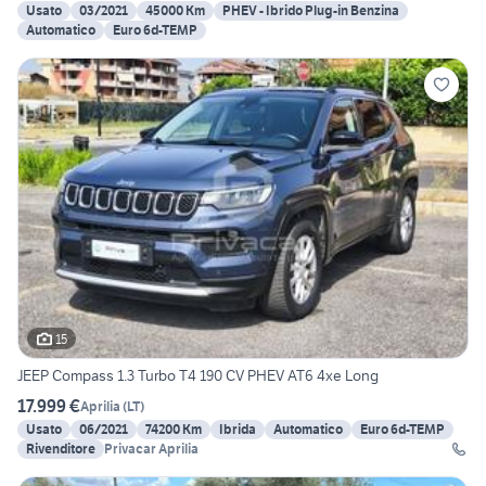
Usato
03/2021
45000 Km
PHEV - Ibrido Plug-in Benzina
Automatico
Euro 6d-TEMP
15
JEEP Compass 1.3 Turbo T4 190 CV PHEV AT6 4xe Long
17.999 €
Aprilia
(
LT
)
Usato
06/2021
74200 Km
Ibrida
Automatico
Euro 6d-TEMP
Rivenditore
Privacar Aprilia