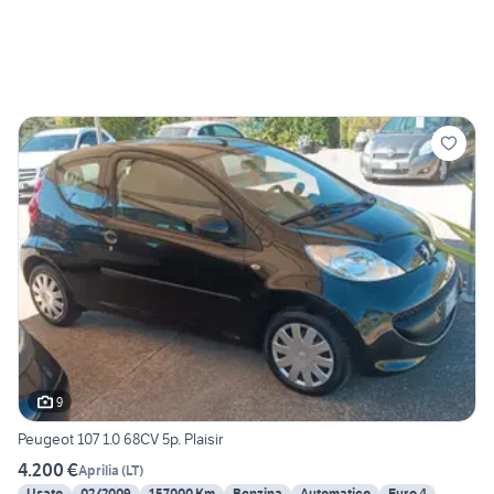
9
Peugeot 107 1.0 68CV 5p. Plaisir
4.200 €
Aprilia
(
LT
)
Usato
02/2009
157000 Km
Benzina
Automatico
Euro 4