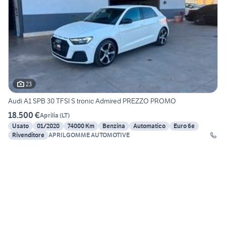
23
Audi A1 SPB 30 TFSI S tronic Admired PREZZO PROMO
18.500 €
Aprilia
(
LT
)
Usato
01/2020
74000 Km
Benzina
Automatico
Euro 6e
Rivenditore
APRILGOMME AUTOMOTIVE