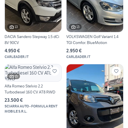
13
13
DACIA Sandero Stepway 1.5 dCi
VOLKSWAGEN Golf Variant 1.4
8V 90CV
TGI Comfor. BlueMotion
4.950 €
2.950 €
CARLEADER.IT
CARLEADER.IT
15
Alfa Romeo Stelvio 2.2
Turbodiesel 160 CV AT8 RWD
23.500 €
SCIARRA AUTO - FORMULA RENT
MOBILE S.R.L.