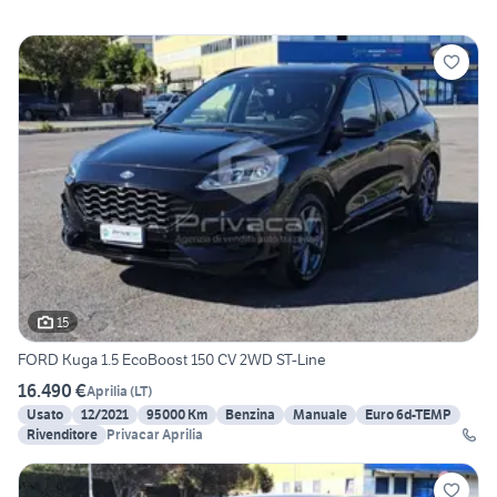
15
FORD Kuga 1.5 EcoBoost 150 CV 2WD ST-Line
16.490 €
Aprilia
(
LT
)
Usato
12/2021
95000 Km
Benzina
Manuale
Euro 6d-TEMP
Rivenditore
Privacar Aprilia