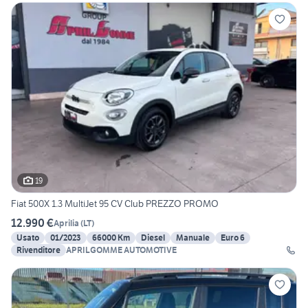
19
Fiat 500X 1.3 MultiJet 95 CV Club PREZZO PROMO
12.990 €
Aprilia
(
LT
)
Usato
01/2023
66000 Km
Diesel
Manuale
Euro 6
Rivenditore
APRILGOMME AUTOMOTIVE