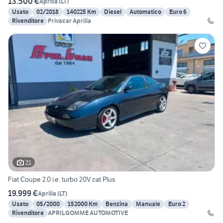
13.500 €
Aprilia
(
LT
)
Usato
02/2018
140225 Km
Diesel
Automatico
Euro 6
Rivenditore
Privacar Aprilia
21
Fiat Coupe 2.0 i.e. turbo 20V cat Plus
19.999 €
Aprilia
(
LT
)
Usato
05/2000
152000 Km
Benzina
Manuale
Euro 2
Rivenditore
APRILGOMME AUTOMOTIVE