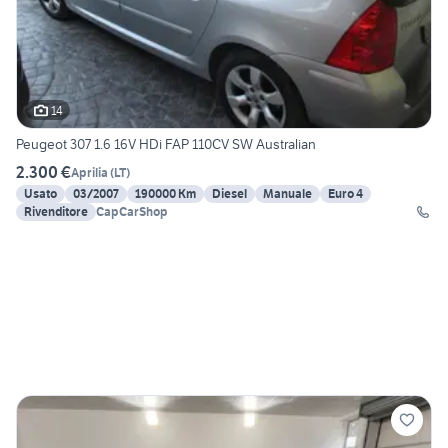
14
Peugeot 307 1.6 16V HDi FAP 110CV SW Australian
2.300 €
Aprilia
(
LT
)
Usato
03/2007
190000 Km
Diesel
Manuale
Euro 4
Rivenditore
CapCarShop