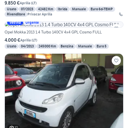
9.850 €
Aprilia
(
LT
)
Usato
07/2023
42482 Km
Ibrida
Manuale
Euro 6d-TEMP
Rivenditore
Privacar Aprilia
Vetrina
Urgente
Opel Mokka 2013 1.4 Turbo 140CV 4x4 GPL Cosmo FULL
4.000 €
Aprilia
(
LT
)
Usato
04/2013
245000 Km
Benzina
Manuale
Euro 5
12