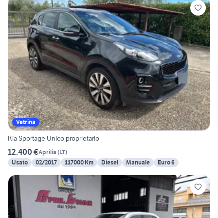
Vetrina
Kia Sportage Unico proprietario
12.400 €
Aprilia
(
LT
)
Usato
02/2017
117000 Km
Diesel
Manuale
Euro 6