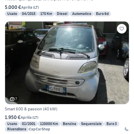
5.000 €
Aprilia
(
LT
)
Usato
04/2015
170 Km
Diesel
Automatico
Euro 6d
7
Smart 600 & passion (40 kW)
1.950 €
Aprilia
(
LT
)
Usato
02/2001
120000 Km
Benzina
Sequenziale
Euro 3
Rivenditore
CapCarShop