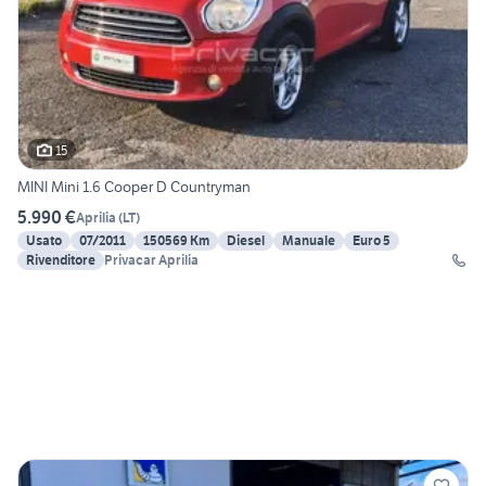
15
MINI Mini 1.6 Cooper D Countryman
5.990 €
Aprilia
(
LT
)
Usato
07/2011
150569 Km
Diesel
Manuale
Euro 5
Rivenditore
Privacar Aprilia