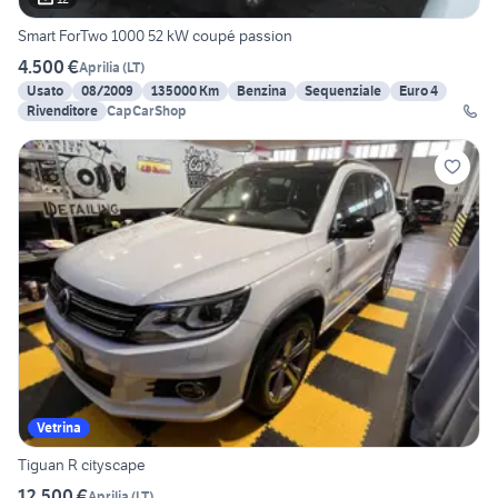
Smart ForTwo 1000 52 kW coupé passion
4.500 €
Aprilia
(
LT
)
Usato
08/2009
135000 Km
Benzina
Sequenziale
Euro 4
Rivenditore
CapCarShop
Vetrina
Tiguan R cityscape
12.500 €
Aprilia
(
LT
)