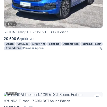
15
SKODA Kamiq 1.0 TSI 115 CV DSG 130 Edition
20.600 €
Aprilia
(
LT
)
Usato
09/2025
14997 Km
Benzina
Automatico
Euro 6d-TEMP
Rivenditore
Privacar Aprilia
15
HYUNDAI Tucson 1.7 CRDi DCT Sound Edition