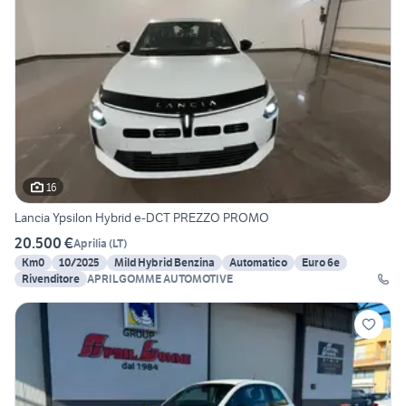
16
Lancia Ypsilon Hybrid e-DCT PREZZO PROMO
20.500 €
Aprilia
(
LT
)
Km0
10/2025
Mild Hybrid Benzina
Automatico
Euro 6e
Rivenditore
APRILGOMME AUTOMOTIVE