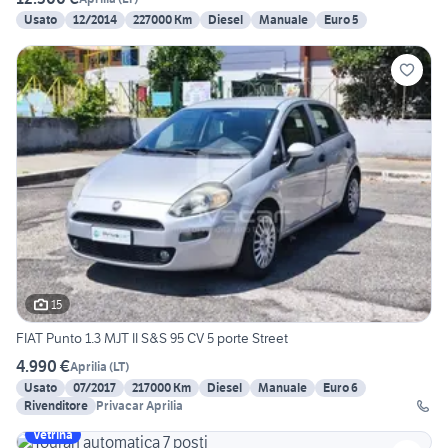
Usato
12/2014
227000 Km
Diesel
Manuale
Euro 5
15
FIAT Punto 1.3 MJT II S&S 95 CV 5 porte Street
4.990 €
Aprilia
(
LT
)
Usato
07/2017
217000 Km
Diesel
Manuale
Euro 6
Rivenditore
Privacar Aprilia
Vetrina