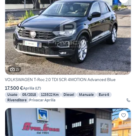
15
VOLKSWAGEN T-Roc 2.0 TDI SCR 4MOTION Advanced Blue
17.500 €
Aprilia
(
LT
)
Usato
05/2018
123522 Km
Diesel
Manuale
Euro 6
Rivenditore
Privacar Aprilia