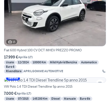
15
Fiat 600 Hybrid 100 CV DCT MHEV PREZZO PROMO
17.999 €
Aprilia
(
LT
)
Usato
12/2024
10000 Km
Mild Hybrid Benzina
Automatico
Euro 6
Rivenditore
APRILGOMME AUTOMOTIVE
Vetrina
VW Polo 1.4 TDI Diesel Trendline 5p anno 2015
7.000 €
Aprilia
(
LT
)
Usato
07/2015
145200 Km
Diesel
Manuale
Euro 6b