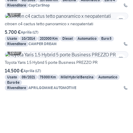
Rivenditore
CapCarShop
12
citroen c4 cactus tetto panoramico x neopatentati
5.700 €
Aprilia
(
LT
)
Usato
10/2014
202000 Km
Diesel
Automatico
Euro 5
Rivenditore
CAMPER DREAM
20
Toyota Yaris 1.5 Hybrid 5 porte Business PREZZO PR
14.500 €
Aprilia
(
LT
)
Usato
09/2021
75000 Km
Mild Hybrid Benzina
Automatico
Euro 6e
Rivenditore
APRILGOMME AUTOMOTIVE