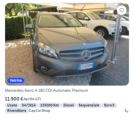
Vetrina
Mercedes-benz A 180 CDI Automatic Premium
11.900 €
Aprilia
(
LT
)
Usato
04/2014
135000 Km
Diesel
Sequenziale
Euro 5
Rivenditore
CapCarShop