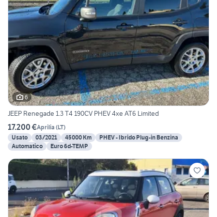
6
JEEP Renegade 1.3 T4 190CV PHEV 4xe AT6 Limited
17.200 €
Aprilia
(
LT
)
Usato
03/2021
45000 Km
PHEV - Ibrido Plug-in Benzina
Automatico
Euro 6d-TEMP