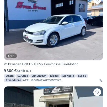
25
Volkswagen Golf 1.6 TDI 5p. Comfortline BlueMotion
9.300 €
Aprilia
(
LT
)
Usato
12/2014
204000 Km
Diesel
Manuale
Euro 5
Rivenditore
APRILGOMME AUTOMOTIVE