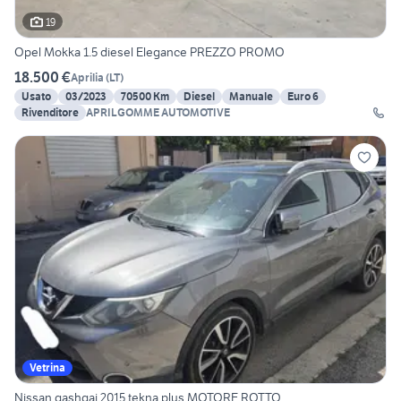
19
Opel Mokka 1.5 diesel Elegance PREZZO PROMO
18.500 €
Aprilia
(
LT
)
Usato
03/2023
70500 Km
Diesel
Manuale
Euro 6
Rivenditore
APRILGOMME AUTOMOTIVE
Vetrina
Nissan qashqai 2015 tekna plus MOTORE ROTTO