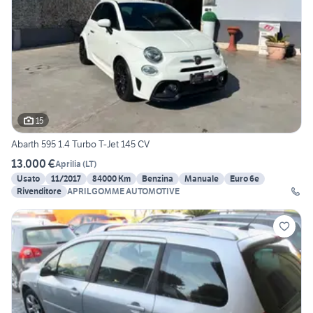
15
Abarth 595 1.4 Turbo T-Jet 145 CV
13.000 €
Aprilia
(
LT
)
Usato
11/2017
84000 Km
Benzina
Manuale
Euro 6e
Rivenditore
APRILGOMME AUTOMOTIVE