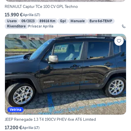
RENAULT Captur TCe 100 CV GPL Techno
15.990 €
Aprilia
(
LT
)
Usato
09/2023
89616 Km
Gpl
Manuale
Euro 6d-TEMP
Rivenditore
Privacar Aprilia
Vetrina
JEEP Renegade 1.3 T4 190CV PHEV 4xe AT6 Limited
17.200 €
Aprilia
(
LT
)