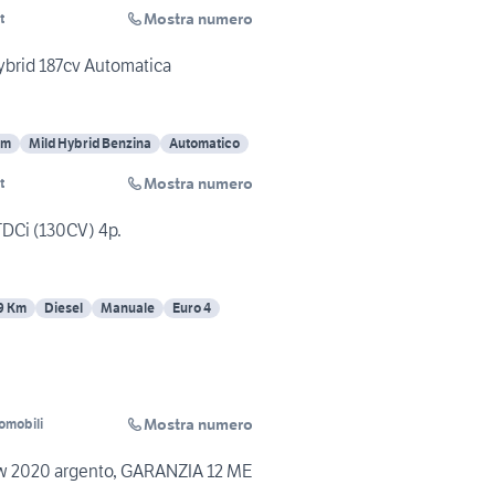
Mostra numero
t
ybrid 187cv Automatica
Km
Mild Hybrid Benzina
Automatico
Mostra numero
t
DCi (130CV) 4p.
9 Km
Diesel
Manuale
Euro 4
Mostra numero
omobili
w 2020 argento, GARANZIA 12 ME