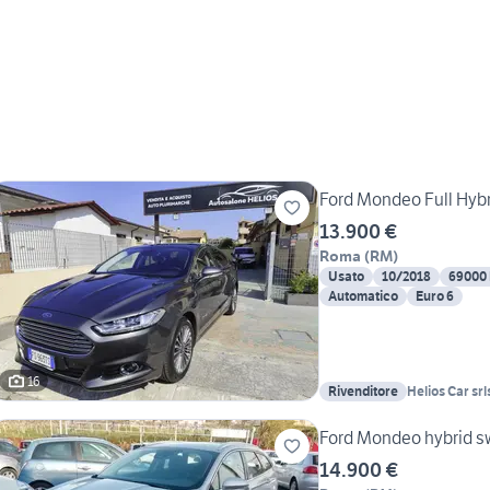
Ford Mondeo Full Hybri
13.900 €
Roma
(
RM
)
Usato
10/2018
69000
Automatico
Euro 6
16
Rivenditore
Helios Car srl
Ford Mondeo hybrid s
14.900 €