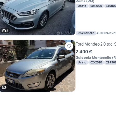
Roma
(
RM
)
Usato
10/2020
11000
8
Rivenditore
AUTOCAR 52 s
Ford Mondeo 2.0 tdci 
2.400 €
Guidonia Montecelio
(
Usato
02/2010
29496
6