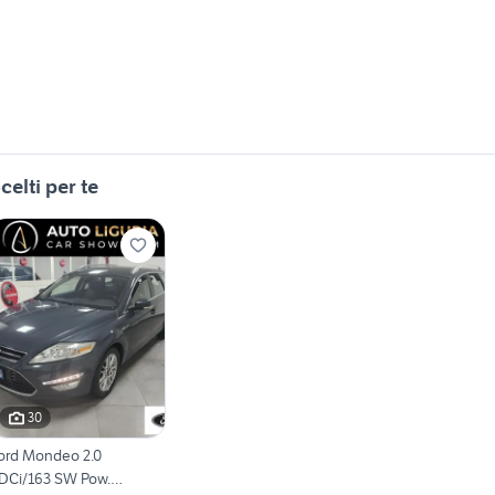
celti per te
30
ord Mondeo 2.0
DCi/163 SW Pow.