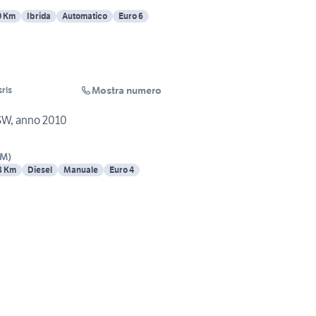
0 Km
Ibrida
Automatico
Euro 6
Mostra numero
rls
SW, anno 2010
RM
)
8 Km
Diesel
Manuale
Euro 4