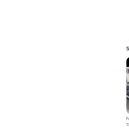
S
F
T