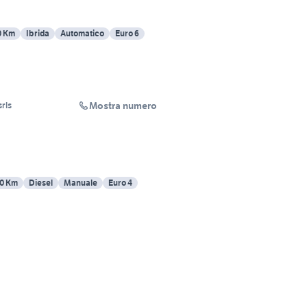
0 Km
Ibrida
Automatico
Euro 6
Mostra numero
rls
0 Km
Diesel
Manuale
Euro 4