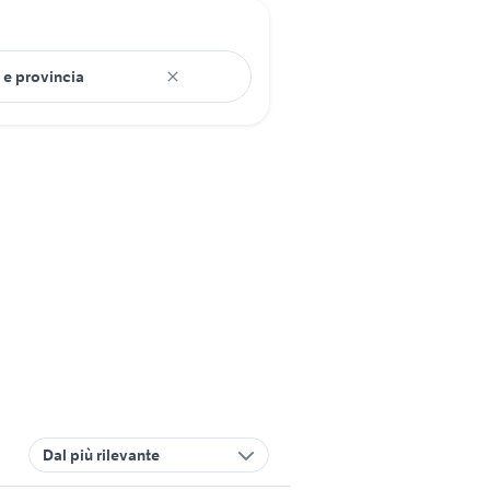
Dal più rilevante