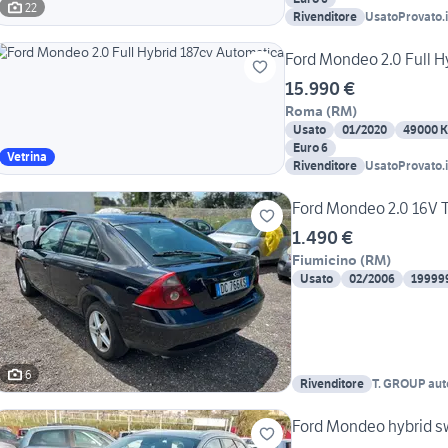
22
Rivenditore
UsatoProvato.i
Ford Mondeo 2.0 Full H
15.990 €
Roma
(
RM
)
Usato
01/2020
49000 
Euro 6
Vetrina
Rivenditore
UsatoProvato.i
Ford Mondeo 2.0 16V T
1.490 €
Fiumicino
(
RM
)
Usato
02/2006
19999
6
Rivenditore
T. GROUP aut
Ford Mondeo hybrid s