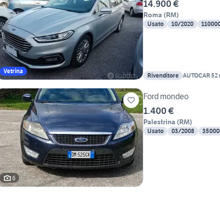
14.900 €
Roma
(
RM
)
Usato
10/2020
11000
Vetrina
Rivenditore
AUTOCAR 52 s
Ford mondeo
1.400 €
Palestrina
(
RM
)
Usato
03/2008
35000
6