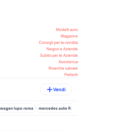
Modelli auto
Magazine
Consigli per la vendita
Negozi e Aziende
Subito per le Aziende
Assistenza
Ricerche salvate
Preferiti
Vendi
swagen lupo roma
mercedes auto Roma provincia
bmw serie 1 a