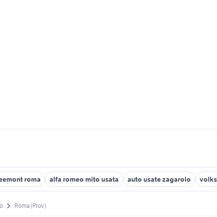
reemont roma
alfa romeo mito usata
auto usate zagarolo
volk
io
Roma (Prov)