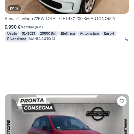
13
Renault Twingo 22KW TOTAL ELETRIC*200 KM AUTONOMIA
9.990 €
Nettuno
(
RM
)
Usato
01/2023
20000 Km
Elettrica
Automatico
Euro 4
Rivenditore
MANIA AUTO 23