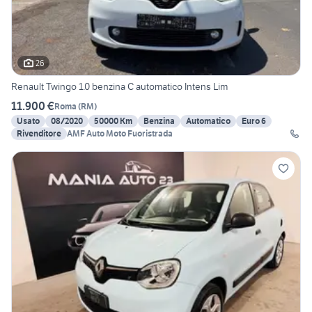
26
Renault Twingo 1.0 benzina C automatico Intens Lim
11.900 €
Roma
(
RM
)
Usato
08/2020
50000 Km
Benzina
Automatico
Euro 6
Rivenditore
AMF Auto Moto Fuoristrada