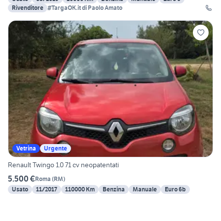
Rivenditore
#TargaOK.it di Paolo Amato
Vetrina
Urgente
Renault Twingo 1.0 71 cv neopatentati
5.500 €
Roma
(
RM
)
Usato
11/2017
110000 Km
Benzina
Manuale
Euro 6b