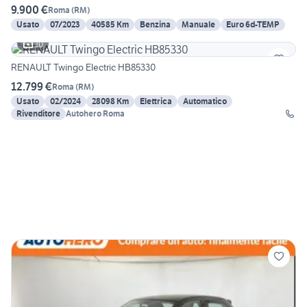
9.900 €
Roma
(
RM
)
Usato
07/2023
40585 Km
Benzina
Manuale
Euro 6d-TEMP
10
RENAULT Twingo Electric HB85330
12.799 €
Roma
(
RM
)
Usato
02/2024
28098 Km
Elettrica
Automatico
Rivenditore
Autohero Roma