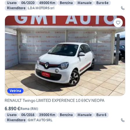
Usato
06/2020
49000 Km
Benzina
Manuale
Euro 6e
Rivenditore
LDA MOTORS srl
Vetrina
RENAULT Twingo LIMITED EXPERIENCE 1.0 69CV NEOPA
6.890 €
Roma
(
RM
)
Usato
06/2016
39000 Km
Benzina
Manuale
Euro 6
Rivenditore
GMT AUTO SRL