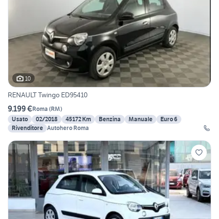
10
RENAULT Twingo ED95410
9.199 €
Roma
(
RM
)
Usato
02/2018
45172 Km
Benzina
Manuale
Euro 6
Rivenditore
Autohero Roma