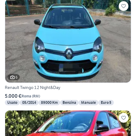
6
Renault Twingo 1.2 Night&Day
5.000 €
Roma
(
RM
)
Usato
05/2014
89000 Km
Benzina
Manuale
Euro 5