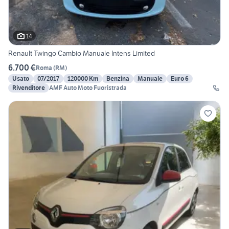
14
Renault Twingo Cambio Manuale Intens Limited
6.700 €
Roma
(
RM
)
Usato
07/2017
120000 Km
Benzina
Manuale
Euro 6
Rivenditore
AMF Auto Moto Fuoristrada