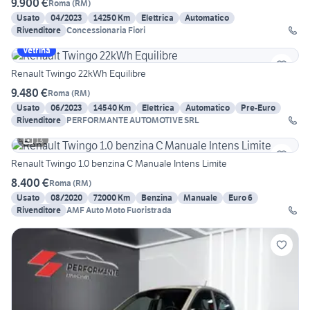
9.900 €
Roma
(
RM
)
Usato
04/2023
14250 Km
Elettrica
Automatico
Rivenditore
Concessionaria Fiori
Vetrina
Renault Twingo 22kWh Equilibre
9.480 €
Roma
(
RM
)
Usato
06/2023
14540 Km
Elettrica
Automatico
Pre-Euro
Rivenditore
PERFORMANTE AUTOMOTIVE SRL
13
Renault Twingo 1.0 benzina C Manuale Intens Limite
8.400 €
Roma
(
RM
)
Usato
08/2020
72000 Km
Benzina
Manuale
Euro 6
Rivenditore
AMF Auto Moto Fuoristrada