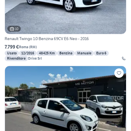
10
Renault Twingo 1.0 Benzina 69CV E6 Neo - 2016
7.799 €
Roma
(
RM
)
Usato
12/2016
48425 Km
Benzina
Manuale
Euro 6
Rivenditore
Drive Srl