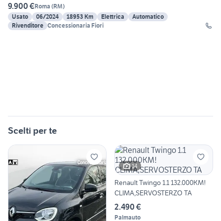
9.900 €
Roma
(
RM
)
Usato
06/2024
18953 Km
Elettrica
Automatico
Rivenditore
Concessionaria Fiori
Scelti per te
14
Renault Twingo 1.1 132.000KM!
CLIMA,SERVOSTERZO TA
2.490 €
Palmauto