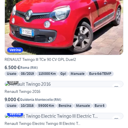
Vetrina
RENAULT Twingo III TCe 90 CV GPL Duel2
6.500 €
Roma
(
RM
)
Usato
08/2019
115000 Km
Gpl
Manuale
Euro 6d-TEMP
6
Renault Twingo 2016
9.000 €
Guidonia Montecelio
(
RM
)
Usato
10/2016
59000 Km
Benzina
Manuale
Euro 6
Vetrina
Renault Twingo Electric Twingo III Electric T...