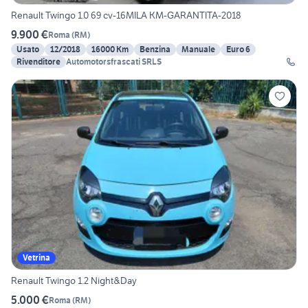
Renault Twingo 1.0 69 cv-16MILA KM-GARANTITA-2018
9.900 €
Roma
(
RM
)
Usato
12/2018
16000 Km
Benzina
Manuale
Euro 6
Rivenditore
Automotorsfrascati SRLS
Vetrina
Renault Twingo 1.2 Night&Day
5.000 €
Roma
(
RM
)