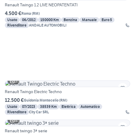
Renault Twingo 1.2 LIVE NEOPATENTATI
4.500 €
Roma
(
RM
)
Usato
06/2012
150000 Km
Benzina
Manuale
Euro 5
Rivenditore
ANDALE AUTOMOBILI
7
Renault Twingo Electric Techno
12.500 €
Guidonia Montecelio
(
RM
)
Usato
07/2023
38539 Km
Elettrica
Automatico
Rivenditore
City Car SRL
6
Renault twingo 3ª serie