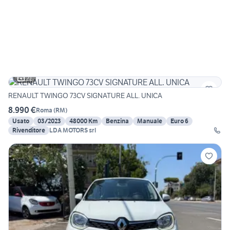
21
RENAULT TWINGO 73CV SIGNATURE ALL. UNICA
8.990 €
Roma
(
RM
)
Usato
03/2023
48000 Km
Benzina
Manuale
Euro 6
Rivenditore
LDA MOTORS srl