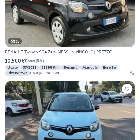
16
RENAULT Twingo SCe Zen (NESSUN VINCOLO) PREZZO
10.500 €
Roma
(
RM
)
Usato
07/2018
28396 Km
Benzina
Manuale
Euro 6e
Rivenditore
UNIQUE CAR SRL