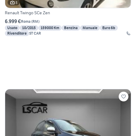
8
Renault Twingo SCe Zen
6.999 €
Roma
(
RM
)
Usato
10/2015
159000 Km
Benzina
Manuale
Euro 6b
Rivenditore
ST CAR