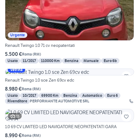
Urgente
Renault Twingo 1.0 71 cv neopatentati
5.500 €
Roma
(
RM
)
Usato
11/2017
110000 Km
Benzina
Manuale
Euro 6b
Vetrina
Renault Twingo 1.0 sce Zen 69cv edc
8.980 €
Roma
(
RM
)
Usato
10/2017
69900 Km
Benzina
Automatico
Euro 6
Rivenditore
PERFORMANTE AUTOMOTIVE SRL
15
1.0 69 CV LIMITED LED NAVIGATORE NEOPATENTATI GARA
8.990 €
Roma
(
RM
)