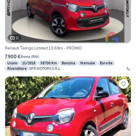
12
Renault Twingo Limited 1.0 69cv - PROMO
7.900 €
Roma
(
RM
)
Usato
11/2018
38700 Km
Benzina
Manuale
Euro 6e
Rivenditore
SFR MOTORS S.R.L