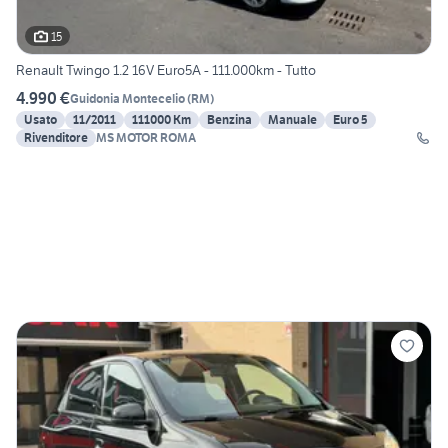
15
Renault Twingo 1.2 16V Euro5A - 111.000km - Tutto
4.990 €
Guidonia Montecelio
(
RM
)
Usato
11/2011
111000 Km
Benzina
Manuale
Euro 5
Rivenditore
MS MOTOR ROMA