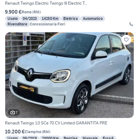
Renault Twingo Electric Twingo III Electric T...
9.900 €
Roma
(
RM
)
Usato
04/2023
14250 Km
Elettrica
Automatico
Rivenditore
Concessionaria Fiori
7
Renault Twingo 1.0 SCe 70 CV Limited GARANTITA PRE
10.200 €
Ciampino
(
RM
)
Usato
08/2019
20000 Km
Benzina
Manuale
Euro 6