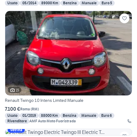
Usato
05/2014
89000 Km
Benzina
Manuale
Euro 5
15
Renault Twingo 1.0 Intens Limited Manuale
7.100 €
Roma
(
RM
)
Usato
01/2019
88000 Km
Benzina
Manuale
Euro 6
Rivenditore
AMF Auto Moto Fuoristrada
Vetrina