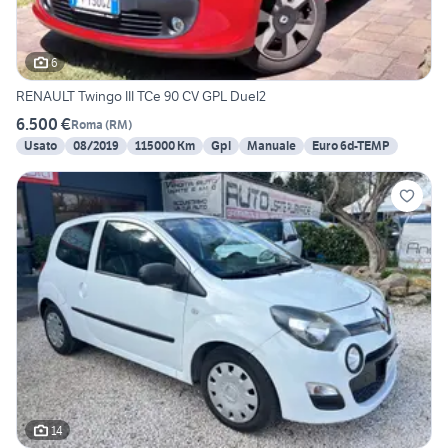
6
RENAULT Twingo III TCe 90 CV GPL Duel2
6.500 €
Roma
(
RM
)
Usato
08/2019
115000 Km
Gpl
Manuale
Euro 6d-TEMP
14