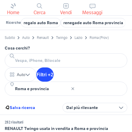
Home
Cerca
Vendi
Messaggi
regalo auto Roma
renegade auto Roma provincia
a
Ricerche
Subito
Auto
Renault
Twingo
Lazio
Roma (Prov)
Cosa cerchi?
Filtri +2
Auto
Salva ricerca
Dal più rilevante
252 risultati
RENAULT Twingo usata in vendita a Roma e provincia