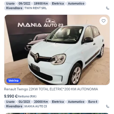
Usato
09/2022
19900 Km
Elettrica
Automatico
Rivenditore
TWIN RENT SRL
Vetrina
Renault Twingo 22KW TOTAL ELETRIC*200 KM AUTONOMIA
9.990 €
Nettuno
(
RM
)
Usato
01/2023
20000 Km
Elettrica
Automatico
Euro 4
Rivenditore
MANIA AUTO 23