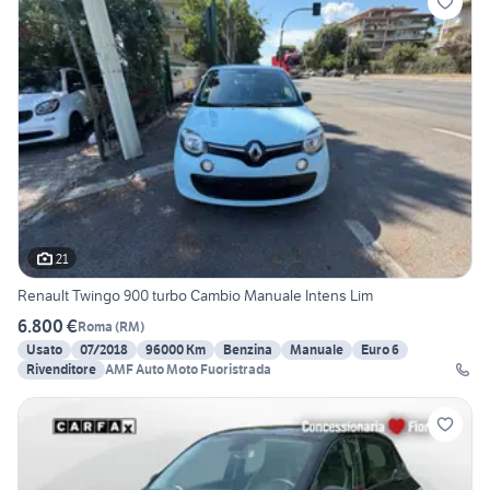
21
Renault Twingo 900 turbo Cambio Manuale Intens Lim
6.800 €
Roma
(
RM
)
Usato
07/2018
96000 Km
Benzina
Manuale
Euro 6
Rivenditore
AMF Auto Moto Fuoristrada