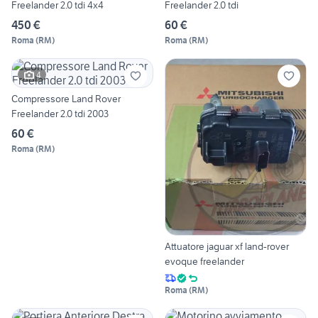
Freelander 2.0 tdi 4x4
Freelander 2.0 tdi
450 €
60 €
Roma
(
RM
)
Roma
(
RM
)
4
Compressore Land Rover
Freelander 2.0 tdi 2003
60 €
Roma
(
RM
)
Attuatore jaguar xf land-rover
evoque freelander
Roma
(
RM
)