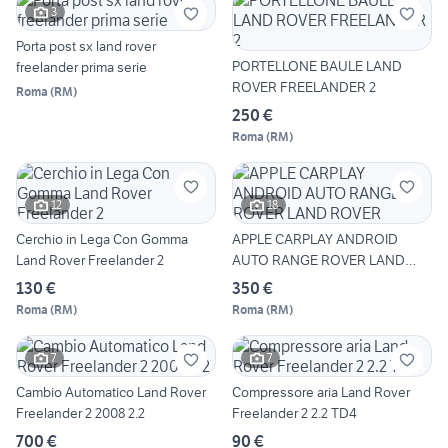
3
Porta post sx land rover
PORTELLONE BAULE LAND
freelander prima serie
ROVER FREELANDER 2
Roma
(
RM
)
250 €
Roma
(
RM
)
12
18
Cerchio in Lega Con Gomma
APPLE CARPLAY ANDROID
Land Rover Freelander 2
AUTO RANGE ROVER LAND
ROVER
130 €
350 €
Roma
(
RM
)
Roma
(
RM
)
7
7
Cambio Automatico Land Rover
Compressore aria Land Rover
Freelander 2 2008 2.2
Freelander 2 2.2 TD4
700 €
90 €