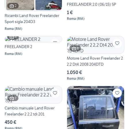
FREELANDER 2.0 (06/15) 5P
2
1 €
Ricambi Land Rover Freelander
Roma
(
RM
)
Sport sigla 204D3
Roma
(
RM
)
4
FREELANDER 2
8
Roma
(
RM
)
Motore Land Rover Freelander 2
2.2 Dt4 2008 204DTD
1.050 €
Roma
(
RM
)
7
Cambio manuale Land Rover
Freelander 2 2.2 tdi 201
450 €
Roma
(
RM
)