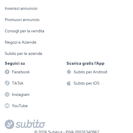
Arredamento e
Console e
Accessori per
Casalinghi
Inserisci annuncio
Videogiochi
animali
Elettrodomestici
Promuovi annuncio
Audio/Video
Musica e Film
Giardino e Fai da te
Consigli per la vendita
Fotografia
Libri e Riviste
Abbigliamento e
Negozi e Aziende
Telefonia
Strumenti Musicali
Accessori
Subito per le aziende
Sports
Tutto per i bambini
Seguici su
Scarica gratis l'App
Biciclette
Facebook
Subito per Android
Collezionismo
TikTok
Subito per iOS
Instagram
YouTube
©
2026
Subito.it - P.IVA 05526340962