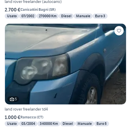
land rover freelander (autocarro)
2.700 €
Canicattini Bagni
(
SR
)
Usato
07/2002
270000 Km
Diesel
Manuale
Euro 3
5
land rover freelander td4
1.000 €
Ramacca
(
CT
)
Usato
03/2004
340000 Km
Diesel
Manuale
Euro 5