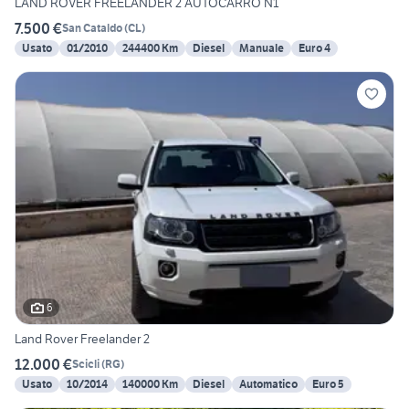
LAND ROVER FREELANDER 2 AUTOCARRO N1
7.500 €
San Cataldo
(
CL
)
Usato
01/2010
244400 Km
Diesel
Manuale
Euro 4
6
Land Rover Freelander 2
12.000 €
Scicli
(
RG
)
Usato
10/2014
140000 Km
Diesel
Automatico
Euro 5