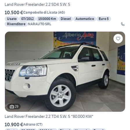
Land Rover Freelander 2.2 SD4 S.W. S
10.500 €
Campobello di Licata
(
AG
)
Usato
07/2012
150000 Km
Diesel
Automatico
Euro 5
Rivenditore
NARAUTO SRL
29
Land Rover Freelander 2.2 TD4 S.W. S *80.000 KM*
10.900 €
Adrano
(
CT
)