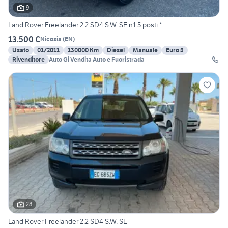
9
Land Rover Freelander 2.2 SD4 S.W. SE n1 5 posti *
13.500 €
Nicosia
(
EN
)
Usato
01/2011
130000 Km
Diesel
Manuale
Euro 5
Rivenditore
Auto Gi Vendita Auto e Fuoristrada
28
Land Rover Freelander 2.2 SD4 S.W. SE