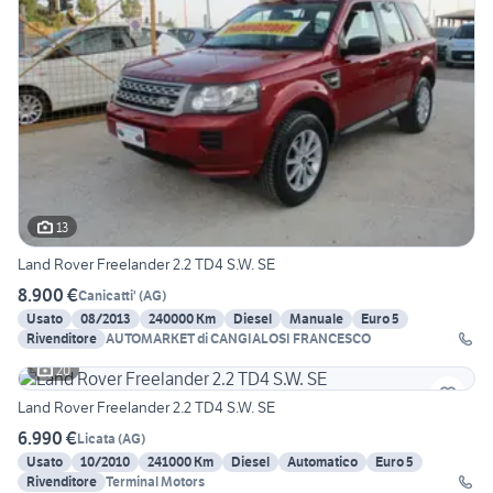
13
Land Rover Freelander 2.2 TD4 S.W. SE
8.900 €
Canicatti'
(
AG
)
Usato
08/2013
240000 Km
Diesel
Manuale
Euro 5
Rivenditore
AUTOMARKET di CANGIALOSI FRANCESCO
20
Land Rover Freelander 2.2 TD4 S.W. SE
6.990 €
Licata
(
AG
)
Usato
10/2010
241000 Km
Diesel
Automatico
Euro 5
Rivenditore
Terminal Motors