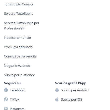
Uffici e Locali
TuttoSubito Compra
commerciali
Servizio TuttoSubito
elettronica
per la casa e la
sports e hobby
Servizio TuttoSubito per
persona
Informatica
Animali
Professionisti
Arredamento e
Console e
Accessori per
Casalinghi
Inserisci annuncio
Videogiochi
animali
Elettrodomestici
Promuovi annuncio
Audio/Video
Musica e Film
Giardino e Fai da te
Consigli per la vendita
Fotografia
Libri e Riviste
Abbigliamento e
Negozi e Aziende
Telefonia
Strumenti Musicali
Accessori
Subito per le aziende
Sports
Tutto per i bambini
Seguici su
Scarica gratis l'App
Biciclette
Facebook
Subito per Android
Collezionismo
TikTok
Subito per iOS
Instagram