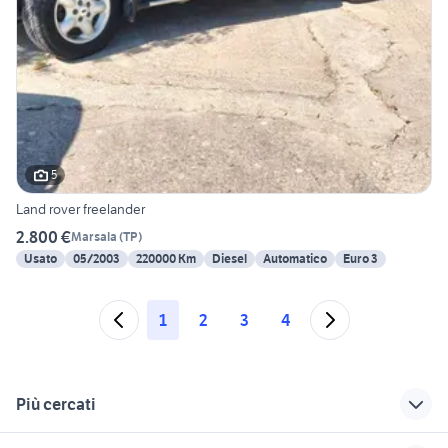
5
Land rover freelander
2.800 €
Marsala
(
TP
)
Usato
05/2003
220000 Km
Diesel
Automatico
Euro 3
1
2
3
4
Più cercati
Correlati
Richerche simili
Suggerimenti