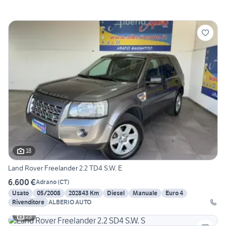
18
Land Rover Freelander 2.2 TD4 S.W. E
6.600 €
Adrano
(
CT
)
Usato
05/2008
202843 Km
Diesel
Manuale
Euro 4
Rivenditore
ALBERIO AUTO
23