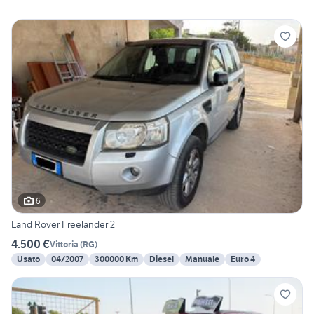
6
Land Rover Freelander 2
4.500 €
Vittoria
(
RG
)
Usato
04/2007
300000 Km
Diesel
Manuale
Euro 4