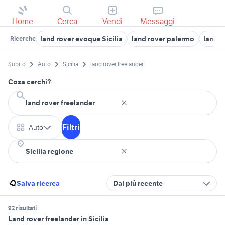
Home
Cerca
Vendi
Messaggi
land rover evoque Sicilia
land rover palermo
land r
Ricerche
Subito
Auto
Sicilia
land rover freelander
Cosa cerchi?
Filtri
Auto
Salva ricerca
Dal più recente
92 risultati
Land rover freelander in Sicilia