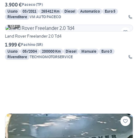
3.900 €
Paceco
(
TP
)
Usato
03/2011
265412 Km
Diesel
Automatico
Euro 5
Rivenditore
VM AUTO PACECO
2
Land Rover Freelander 2.0 Td4
1.999 €
Pachino
(
SR
)
Usato
05/2004
200000 Km
Diesel
Manuale
Euro 3
Rivenditore
TECHNOMOTORSERVICE