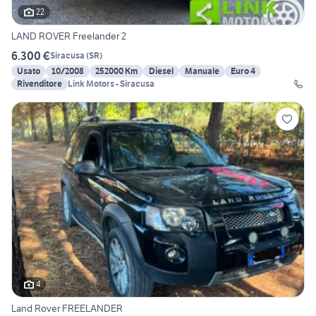
22
LAND ROVER Freelander 2
6.300 €
Siracusa
(
SR
)
Usato
10/2008
252000 Km
Diesel
Manuale
Euro 4
Rivenditore
Link Motors - Siracusa
4
Land Rover FREELANDER