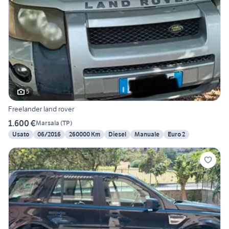
5
Freelander land rover
1.600 €
Marsala
(
TP
)
Usato
06/2016
260000 Km
Diesel
Manuale
Euro 2