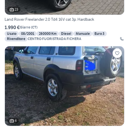
23
Land Rover Freelander 2.0 Td4 16V cat 3p. Hardback
1.990 €
Giarre
(
CT
)
Usato
08/2001
260000 Km
Diesel
Manuale
Euro 3
Rivenditore
CENTRO FUORISTRADA FICHERA
4