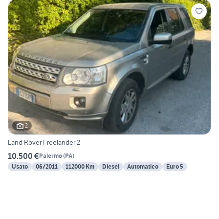
2
Land Rover Freelander 2
10.500 €
Palermo
(
PA
)
Usato
06/2011
112000 Km
Diesel
Automatico
Euro 5