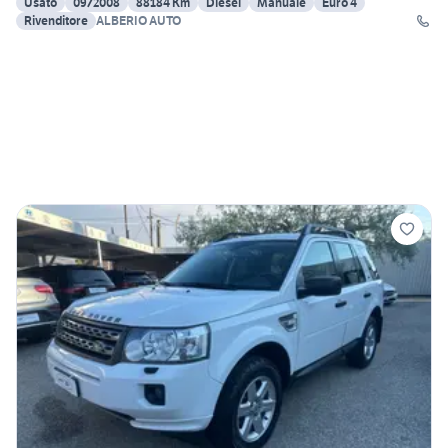
Usato
09/2008
88184 Km
Diesel
Manuale
Euro 4
Rivenditore
ALBERIO AUTO