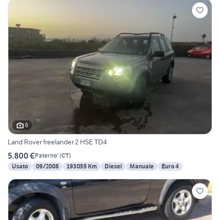
6
Land Rover freelander 2 HSE TD4
5.800 €
Paterno'
(
CT
)
Usato
09/2008
193055 Km
Diesel
Manuale
Euro 4