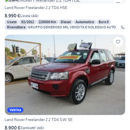
Land Rover Freelander 2.2 TD4 HSE
8.990 €
Licata
(
AG
)
Usato
02/2012
220000 Km
Diesel
Automatico
Euro 5
Rivenditore
GRUPPO GENEROSO SRL VENDITA E NOLEGGIO AUTO
Vetrina
Land Rover Freelander 2.2 TD4 S.W. SE
8.900 €
Canicatti'
(
AG
)