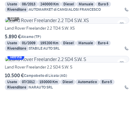
Usato
08/2013
240000 Km
Diesel
Manuale
Euro 5
Rivenditore
AUTOMARKET di CANGIALOSI FRANCESCO
7
Land Rover Freelander 2.2 TD4 S.W. XS
5.890 €
Alcamo
(
TP
)
Usato
01/2009
195200 Km
Diesel
Manuale
Euro 4
Rivenditore
STABILE AUTO SRL
Vetrina
Land Rover Freelander 2.2 SD4 S.W. S
10.500 €
Campobello di Licata
(
AG
)
Usato
07/2012
150000 Km
Diesel
Automatico
Euro 5
Rivenditore
NARAUTO SRL