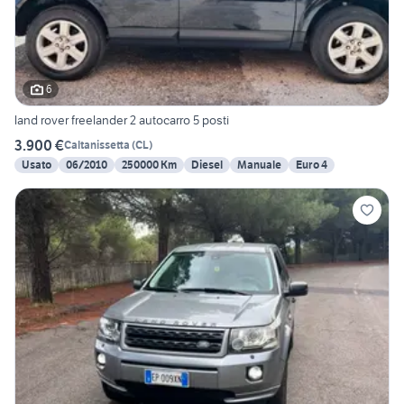
6
land rover freelander 2 autocarro 5 posti
3.900 €
Caltanissetta
(
CL
)
Usato
06/2010
250000 Km
Diesel
Manuale
Euro 4