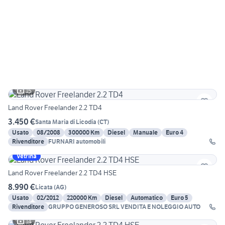
15
Land Rover Freelander 2.2 TD4
3.450 €
Santa Maria di Licodia
(
CT
)
Usato
08/2008
300000 Km
Diesel
Manuale
Euro 4
Rivenditore
FURNARI automobili
Vetrina
Land Rover Freelander 2.2 TD4 HSE
8.990 €
Licata
(
AG
)
Usato
02/2012
220000 Km
Diesel
Automatico
Euro 5
Rivenditore
GRUPPO GENEROSO SRL VENDITA E NOLEGGIO AUTO
14