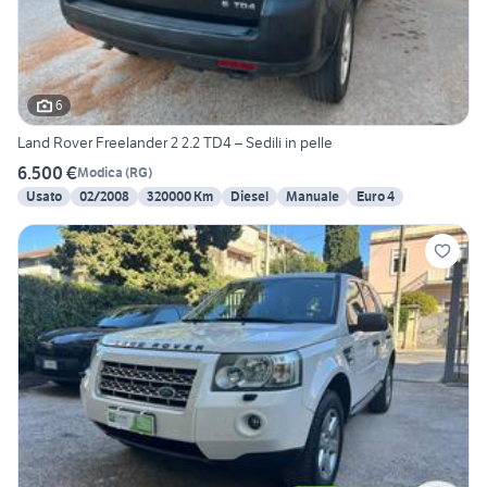
6
Land Rover Freelander 2 2.2 TD4 – Sedili in pelle
6.500 €
Modica
(
RG
)
Usato
02/2008
320000 Km
Diesel
Manuale
Euro 4