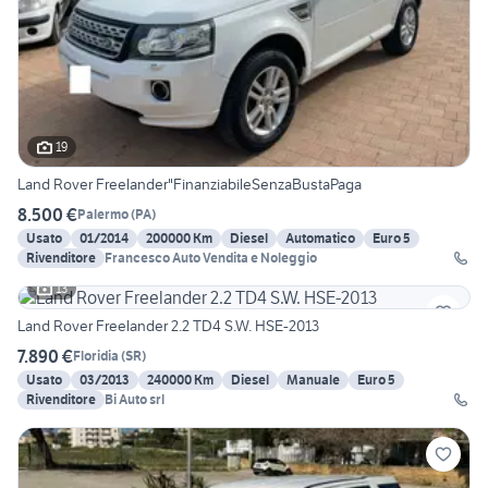
19
Land Rover Freelander"FinanziabileSenzaBustaPaga
8.500 €
Palermo
(
PA
)
Usato
01/2014
200000 Km
Diesel
Automatico
Euro 5
Rivenditore
Francesco Auto Vendita e Noleggio
13
Land Rover Freelander 2.2 TD4 S.W. HSE-2013
7.890 €
Floridia
(
SR
)
Usato
03/2013
240000 Km
Diesel
Manuale
Euro 5
Rivenditore
Bi Auto srl