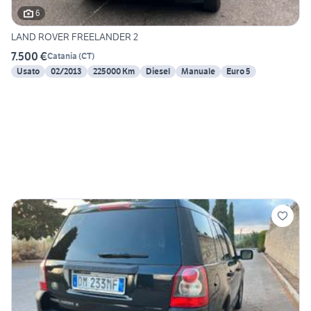
6
LAND ROVER FREELANDER 2
7.500 €
Catania
(
CT
)
Usato
02/2013
225000 Km
Diesel
Manuale
Euro 5