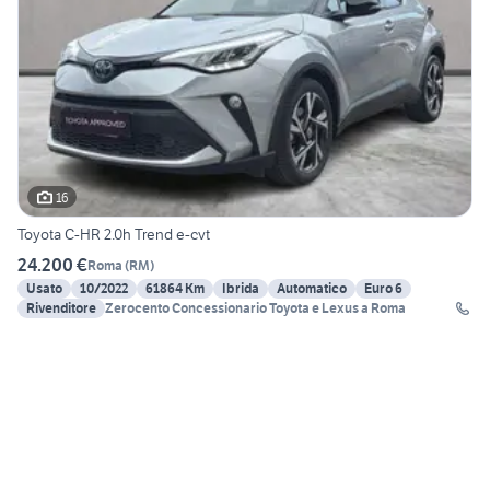
16
Toyota C-HR 2.0h Trend e-cvt
24.200 €
Roma
(
RM
)
Usato
10/2022
61864 Km
Ibrida
Automatico
Euro 6
Rivenditore
Zerocento Concessionario Toyota e Lexus a Roma