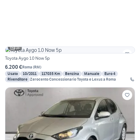
16
Toyota Aygo 1.0 Now 5p
6.200 €
Roma
(
RM
)
Usato
10/2011
117035 Km
Benzina
Manuale
Euro 4
Rivenditore
Zerocento Concessionario Toyota e Lexus a Roma