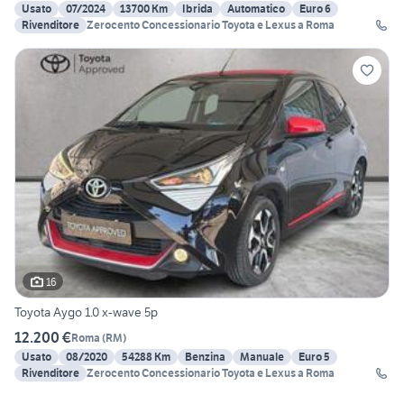
Usato
07/2024
13700 Km
Ibrida
Automatico
Euro 6
Rivenditore
Zerocento Concessionario Toyota e Lexus a Roma
16
Toyota Aygo 1.0 x-wave 5p
12.200 €
Roma
(
RM
)
Usato
08/2020
54288 Km
Benzina
Manuale
Euro 5
Rivenditore
Zerocento Concessionario Toyota e Lexus a Roma