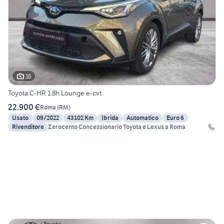
16
Toyota C-HR 1.8h Lounge e-cvt
22.900 €
Roma
(
RM
)
Usato
09/2022
43102 Km
Ibrida
Automatico
Euro 6
Rivenditore
Zerocento Concessionario Toyota e Lexus a Roma