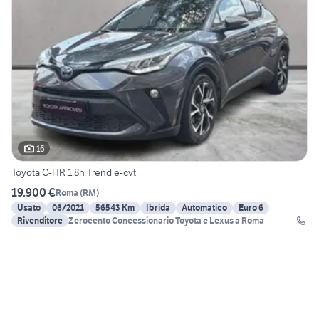
16
Toyota C-HR 1.8h Trend e-cvt
19.900 €
Roma
(
RM
)
Usato
06/2021
56543 Km
Ibrida
Automatico
Euro 6
Rivenditore
Zerocento Concessionario Toyota e Lexus a Roma