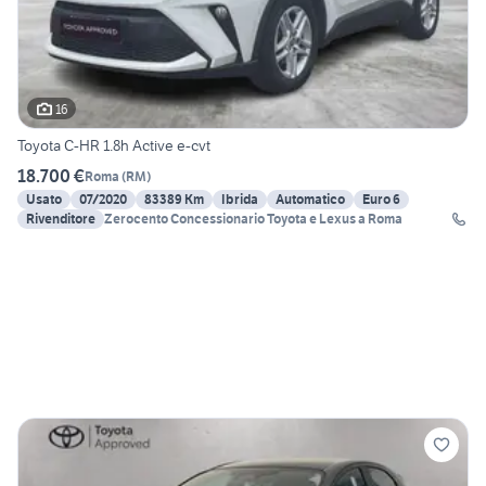
16
Toyota C-HR 1.8h Active e-cvt
18.700 €
Roma
(
RM
)
Usato
07/2020
83389 Km
Ibrida
Automatico
Euro 6
Rivenditore
Zerocento Concessionario Toyota e Lexus a Roma