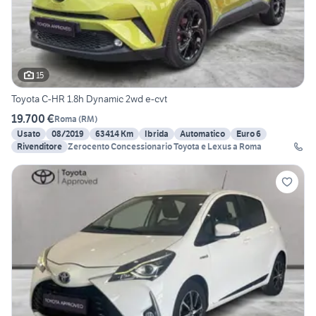
15
Toyota C-HR 1.8h Dynamic 2wd e-cvt
19.700 €
Roma
(
RM
)
Usato
08/2019
63414 Km
Ibrida
Automatico
Euro 6
Rivenditore
Zerocento Concessionario Toyota e Lexus a Roma