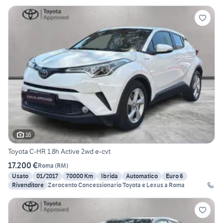
16
Toyota C-HR 1.8h Active 2wd e-cvt
17.200 €
Roma
(
RM
)
Usato
01/2017
70000 Km
Ibrida
Automatico
Euro 6
Rivenditore
Zerocento Concessionario Toyota e Lexus a Roma