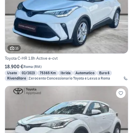
16
Toyota C-HR 1.8h Active e-cvt
18.900 €
Roma
(
RM
)
Usato
02/2023
75365 Km
Ibrida
Automatico
Euro 6
Rivenditore
Zerocento Concessionario Toyota e Lexus a Roma