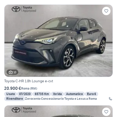
16
Toyota C-HR 1.8h Lounge e-cvt
20.900 €
Roma
(
RM
)
Usato
07/2020
65735 Km
Ibrida
Automatico
Euro 6
Rivenditore
Zerocento Concessionario Toyota e Lexus a Roma