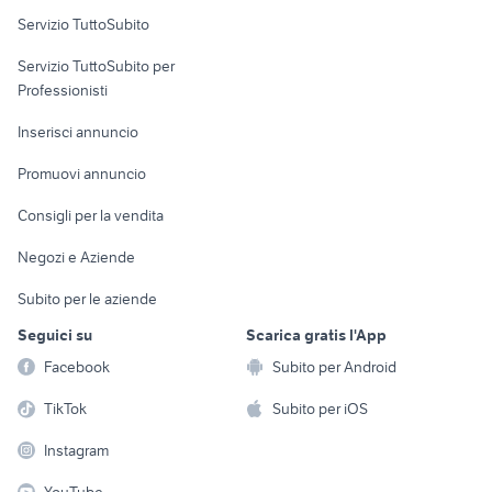
Servizio TuttoSubito
elettronica
per la casa e la
sports e hobby
Servizio TuttoSubito per
persona
Informatica
Animali
Professionisti
Arredamento e
Console e
Accessori per
Casalinghi
Inserisci annuncio
Videogiochi
animali
Elettrodomestici
Promuovi annuncio
Audio/Video
Musica e Film
Giardino e Fai da te
Consigli per la vendita
Fotografia
Libri e Riviste
Abbigliamento e
Negozi e Aziende
Telefonia
Strumenti Musicali
Accessori
Subito per le aziende
Sports
Tutto per i bambini
Seguici su
Scarica gratis l'App
Biciclette
Facebook
Subito per Android
Collezionismo
TikTok
Subito per iOS
Instagram