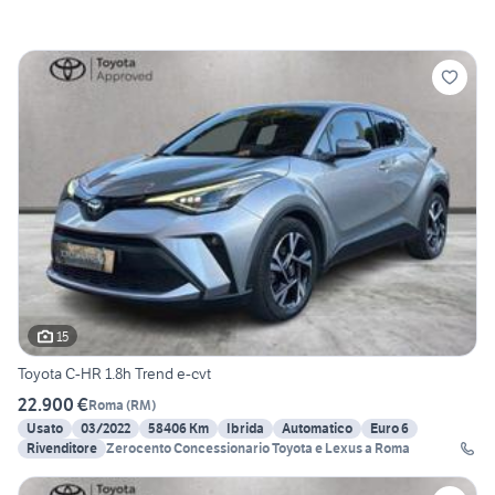
15
Toyota C-HR 1.8h Trend e-cvt
22.900 €
Roma
(
RM
)
Usato
03/2022
58406 Km
Ibrida
Automatico
Euro 6
Rivenditore
Zerocento Concessionario Toyota e Lexus a Roma