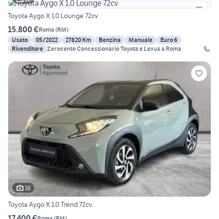
Toyota Aygo X 1.0 Lounge 72cv
15.800 €
Roma
(
RM
)
Usato
05/2022
27820 Km
Benzina
Manuale
Euro 6
Rivenditore
Zerocento Concessionario Toyota e Lexus a Roma
16
Toyota Aygo X 1.0 Trend 72cv
17.400 €
Roma
(
RM
)