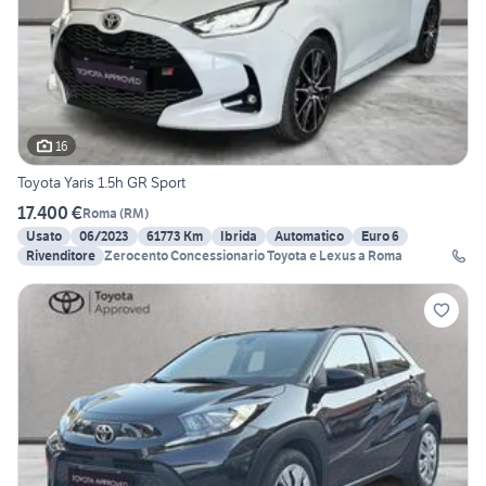
16
Toyota Yaris 1.5h GR Sport
17.400 €
Roma
(
RM
)
Usato
06/2023
61773 Km
Ibrida
Automatico
Euro 6
Rivenditore
Zerocento Concessionario Toyota e Lexus a Roma