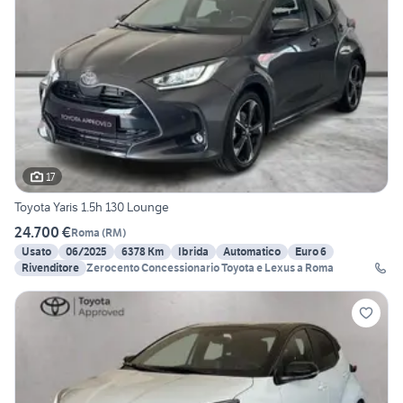
17
Toyota Yaris 1.5h 130 Lounge
24.700 €
Roma
(
RM
)
Usato
06/2025
6378 Km
Ibrida
Automatico
Euro 6
Rivenditore
Zerocento Concessionario Toyota e Lexus a Roma