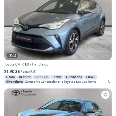
16
Toyota C-HR 1.8h Trend e-cvt
21.900 €
Roma
(
RM
)
Usato
04/2022
65152 Km
Ibrida
Automatico
Euro 6
Rivenditore
Zerocento Concessionario Toyota e Lexus a Roma