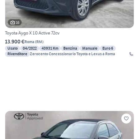
16
Toyota Aygo X 1.0 Active 72cv
13.900 €
Roma
(
RM
)
Usato
04/2022
43931 Km
Benzina
Manuale
Euro 6
Rivenditore
Zerocento Concessionario Toyota e Lexus a Roma