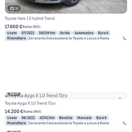
16
Toyota Yaris 1.5 hybrid Trend
17.600 €
Roma
(
RM
)
Usato
07/2022
38339 Km
Ibrida
Automatico
Euro 6
Rivenditore
Zerocento Concessionario Toyota e Lexus a Roma
16
Toyota Aygo X 1.0 Trend 72cv
14.200 €
Roma
(
RM
)
Usato
06/2022
42742 Km
Benzina
Manuale
Euro 6
Rivenditore
Zerocento Concessionario Toyota e Lexus a Roma
16