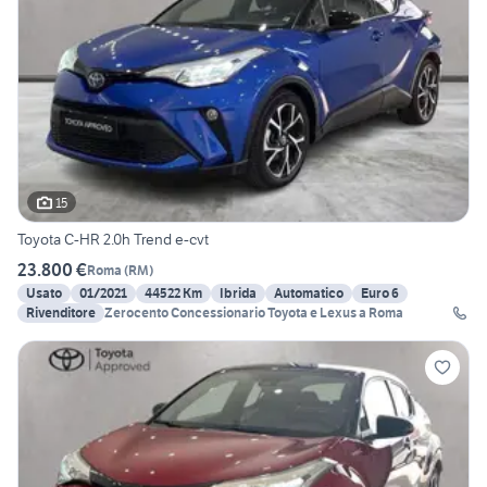
15
Toyota C-HR 2.0h Trend e-cvt
23.800 €
Roma
(
RM
)
Usato
01/2021
44522 Km
Ibrida
Automatico
Euro 6
Rivenditore
Zerocento Concessionario Toyota e Lexus a Roma