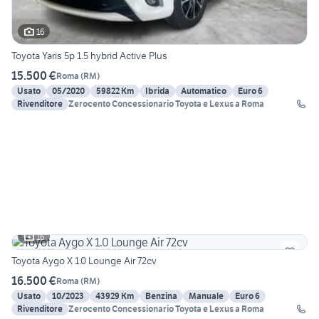
16
Toyota Yaris 5p 1.5 hybrid Active Plus
15.500 €
Roma
(
RM
)
Usato
05/2020
59822 Km
Ibrida
Automatico
Euro 6
Rivenditore
Zerocento Concessionario Toyota e Lexus a Roma
16
Toyota Aygo X 1.0 Lounge Air 72cv
16.500 €
Roma
(
RM
)
Usato
10/2023
43929 Km
Benzina
Manuale
Euro 6
Rivenditore
Zerocento Concessionario Toyota e Lexus a Roma