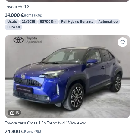
Toyota chr 1.8
14.000 €
Roma
(
RM
)
Usato
11/2019
98700 Km
Full Hybrid Benzina
Automatico
Euro 6d
16
Toyota Yaris Cross 1.5h Trend fwd 130cv e-cvt
24.800 €
Roma
(
RM
)