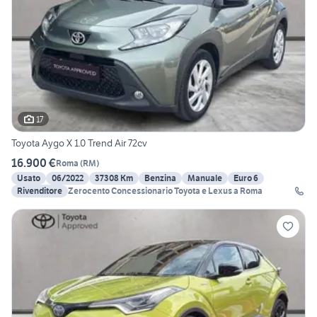
17
Toyota Aygo X 1.0 Trend Air 72cv
16.900 €
Roma
(
RM
)
Usato
06/2022
37308 Km
Benzina
Manuale
Euro 6
Rivenditore
Zerocento Concessionario Toyota e Lexus a Roma