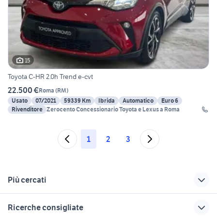
15
Toyota C-HR 2.0h Trend e-cvt
22.500 €
Roma
(
RM
)
Usato
07/2021
59339 Km
Ibrida
Automatico
Euro 6
Rivenditore
Zerocento Concessionario Toyota e Lexus a Roma
1
2
3
Più cercati
Correlati
Richerche simili
Suggerimenti
Ricerche consigliate
toyota iq Lazio
toyota yaris km 0
toyota rav4 2016