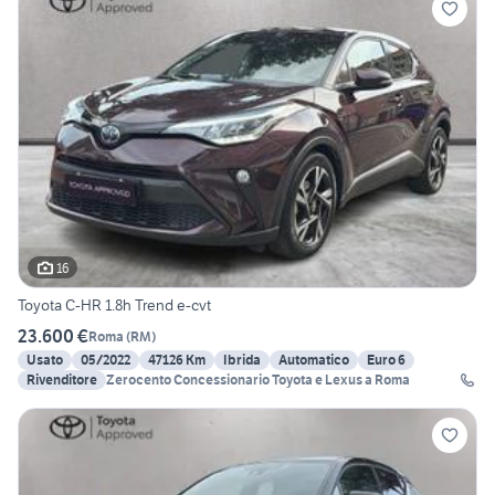
16
Toyota C-HR 1.8h Trend e-cvt
23.600 €
Roma
(
RM
)
Usato
05/2022
47126 Km
Ibrida
Automatico
Euro 6
Rivenditore
Zerocento Concessionario Toyota e Lexus a Roma