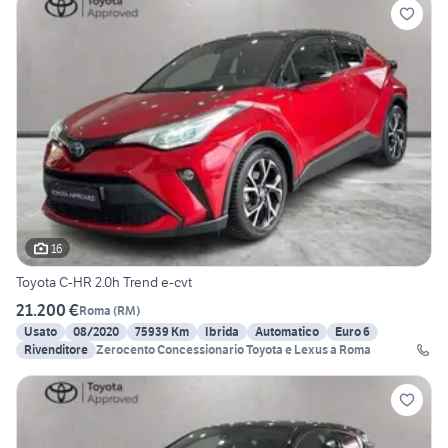
16
Toyota C-HR 2.0h Trend e-cvt
21.200 €
Roma
(
RM
)
Usato
08/2020
75939 Km
Ibrida
Automatico
Euro 6
Rivenditore
Zerocento Concessionario Toyota e Lexus a Roma