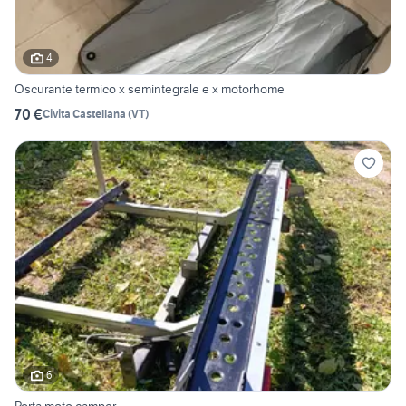
4
Oscurante termico x semintegrale e x motorhome
70 €
Civita Castellana
(
VT
)
6
Porta moto camper