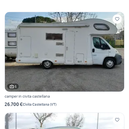
6
camper in civita castellana
26.700 €
Civita Castellana
(
VT
)