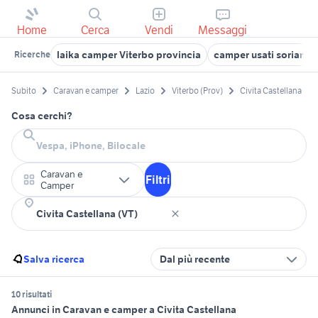
Home
Cerca
Vendi
Messaggi
laika camper Viterbo provincia
camper usati soriano 
Ricerche
Subito
Caravan e camper
Lazio
Viterbo (Prov)
Civita Castellana
Cosa cerchi?
Caravan e
Filtri
Camper
Salva ricerca
Dal più recente
10 risultati
Annunci in Caravan e camper a Civita Castellana