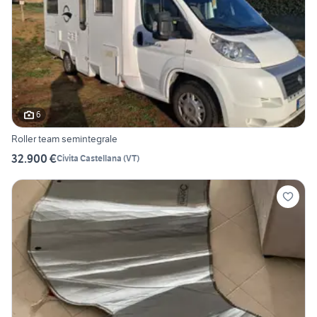
6
Roller team semintegrale
32.900 €
Civita Castellana
(
VT
)