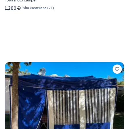
1.200 €
Civita Castellana
(
VT
)