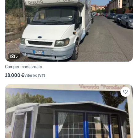
5
Camper mansardato
18.000 €
Viterbo
(
VT
)