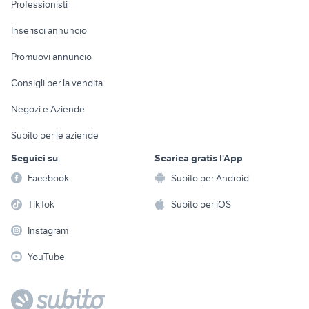
Informatica
Animali
Professionisti
Arredamento e
Console e
Accessori per
Casalinghi
Inserisci annuncio
Videogiochi
animali
Elettrodomestici
Promuovi annuncio
Audio/Video
Musica e Film
Giardino e Fai da te
Consigli per la vendita
Fotografia
Libri e Riviste
Abbigliamento e
Negozi e Aziende
Telefonia
Strumenti Musicali
Accessori
Subito per le aziende
Sports
Tutto per i bambini
Seguici su
Scarica gratis l'App
Biciclette
Facebook
Subito per Android
Collezionismo
TikTok
Subito per iOS
Instagram
YouTube