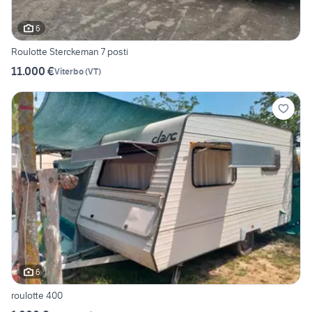
6
Roulotte Sterckeman 7 posti
11.000 €
Viterbo
(
VT
)
6
roulotte 400