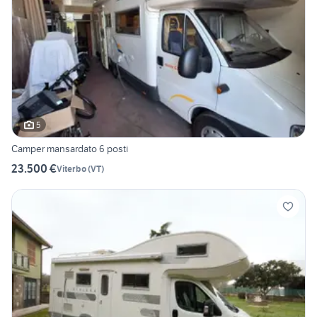
5
Camper mansardato 6 posti
23.500 €
Viterbo
(
VT
)