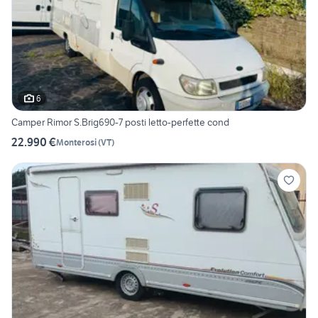
6
Camper Rimor S.Brig690-7 posti letto-perfette cond
22.990 €
Monterosi
(
VT
)