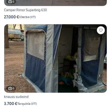
6
Camper Rimor Superbrig 630
27.000 €
Viterbo
(
VT
)
6
knauss sudwind
3.700 €
Tarquinia
(
VT
)