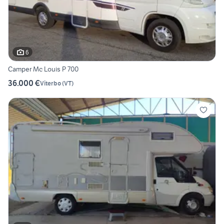
6
Camper Mc Louis P 700
36.000 €
Viterbo
(
VT
)