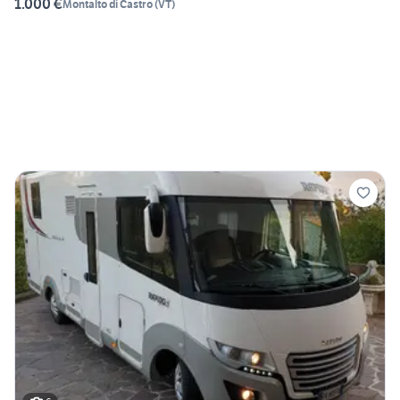
1.000 €
Montalto di Castro
(
VT
)