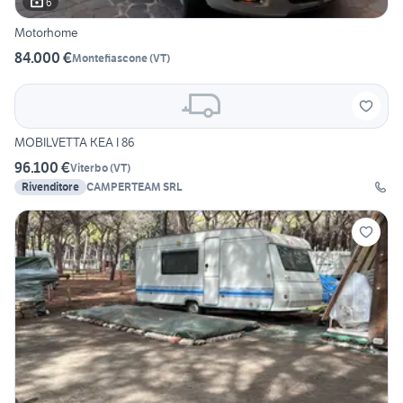
6
Motorhome
84.000 €
Montefiascone
(
VT
)
MOBILVETTA KEA I 86
96.100 €
Viterbo
(
VT
)
Rivenditore
CAMPERTEAM SRL