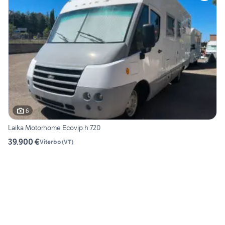
6
Laika Motorhome Ecovip h 720
39.900 €
Viterbo
(
VT
)