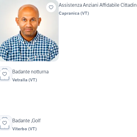
Assistenza Anziani Affidabile Cittadin
Capranica
(
VT
)
Badante notturna
Vetralla
(
VT
)
Badante ,Golf
Viterbo
(
VT
)