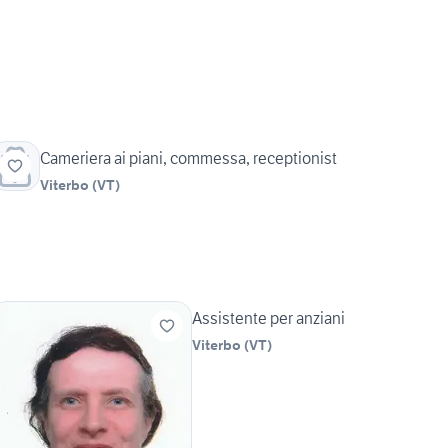
Cameriera ai piani, commessa, receptionist
Viterbo
(
VT
)
Assistente per anziani
Viterbo
(
VT
)