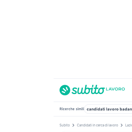
candidati lavoro bada
Ricerche
simili
Subito
Candidati in cerca di lavoro
Lazi