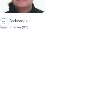
Badante/colf
Viterbo
(
VT
)