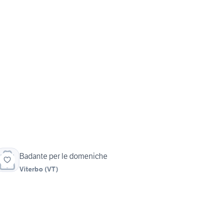
Badante per le domeniche
Viterbo
(
VT
)