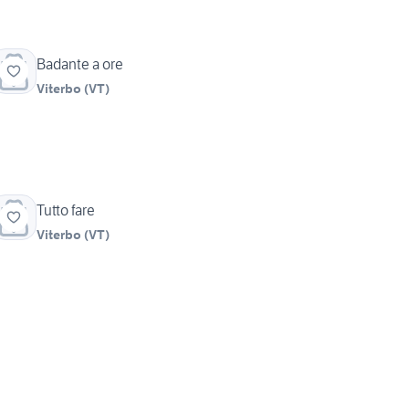
Badante a ore
Viterbo
(
VT
)
Tutto fare
Viterbo
(
VT
)