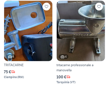
4
4
TRITACARNE
tritacarne professionale a
manovella
75 €
100 €
Ciampino
(
RM
)
Tarquinia
(
VT
)