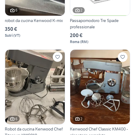
6
2
robot da cucina Kenwood K-mix
Passapomodoro Tre Spade
professionale
350 €
200 €
Sutri
(
VT
)
Roma
(
RM
)
6
2
Robot da cucina Kenwood Chef
Kenwood Chef Classic KM400 -