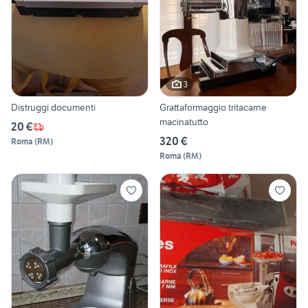
3
Distruggi documenti
Grattaformaggio tritacarne
macinatutto
20 €
320 €
Roma
(
RM
)
Roma
(
RM
)