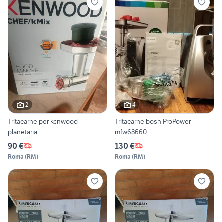
2
4
Tritacarne per kenwood
Tritacarne bosh ProPower
planetaria
mfw68660
90 €
130 €
Roma
(
RM
)
Roma
(
RM
)