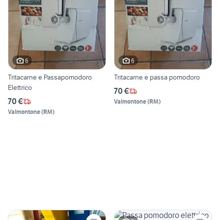
6
6
Tritacarne e Passapomodoro
Tritacarne e passa pomodoro
Elettrico
70 €
70 €
Valmontone
(
RM
)
Valmontone
(
RM
)