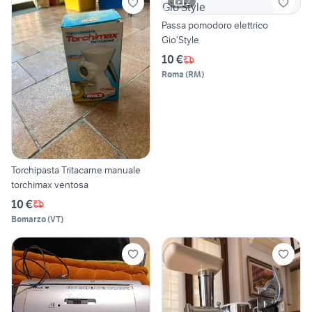
2
Passa pomodoro elettrico
Gio’Style
10 €
Roma
(
RM
)
Torchipasta Tritacarne manuale
torchimax ventosa
10 €
Bomarzo
(
VT
)