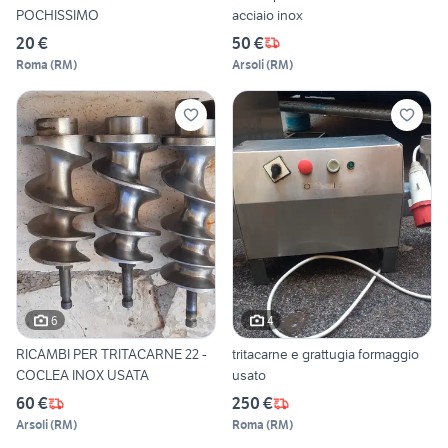
POCHISSIMO
acciaio inox
20 €
50 €
Roma
(
RM
)
Arsoli
(
RM
)
6
4
RICAMBI PER TRITACARNE 22 -
tritacarne e grattugia formaggio
COCLEA INOX USATA
usato
60 €
250 €
Arsoli
(
RM
)
Roma
(
RM
)