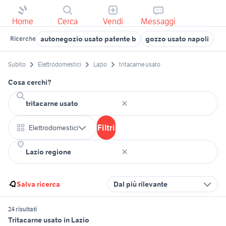
Home
Cerca
Vendi
Messaggi
autonegozio usato patente b
gozzo usato napoli
su
Ricerche
Subito
Elettrodomestici
Lazio
tritacarne usato
Cosa cerchi?
Filtri
Elettrodomestici
Salva ricerca
Dal più rilevante
24 risultati
Tritacarne usato in Lazio