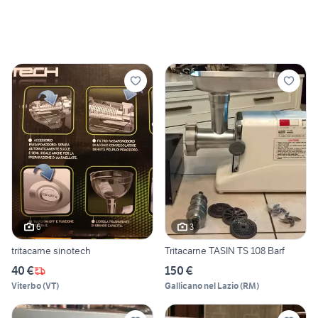
6
3
tritacarne sinotech
Tritacarne TASIN TS 108 Barf
40 €
150 €
Viterbo
(
VT
)
Gallicano nel Lazio
(
RM
)