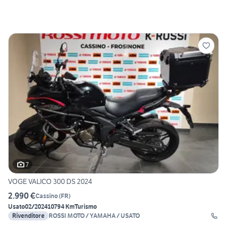
7
VOGE VALICO 300 DS 2024
2.990 €
Cassino
(
FR
)
Usato
02/2024
10794 Km
Turismo
Rivenditore
ROSSI MOTO / YAMAHA / USATO