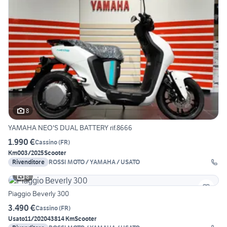
8
YAMAHA NEO'S DUAL BATTERY rif.8666
1.990 €
Cassino
(
FR
)
Km0
03/2025
Scooter
Rivenditore
ROSSI MOTO / YAMAHA / USATO
8
Piaggio Beverly 300
3.490 €
Cassino
(
FR
)
Usato
11/2020
43814 Km
Scooter