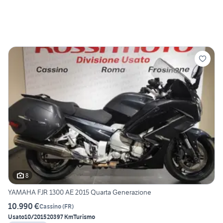
8
YAMAHA FJR 1300 AE 2015 Quarta Generazione
10.990 €
Cassino
(
FR
)
Usato
10/2015
20397 Km
Turismo