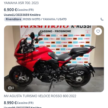
YAMAHA XSR 700. 2023
6.900 €
Cassino
(
FR
)
Usato
11/2023
3659 Km
Altro
Rivenditore
ROSSI MOTO / YAMAHA / USATO
8
MV AGUSTA TURISMO VELOCE ROSSO 800 2022
8.990 €
Cassino
(
FR
)
Usato
06/2022
22797 Km
Altro