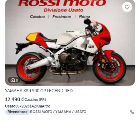
8
YAMAHA XSR 900 GP LEGEND RED
12.490 €
Cassino
(
FR
)
Usato
05/2026
142 Km
Altro
Rivenditore
ROSSI MOTO / YAMAHA / USATO