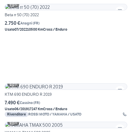
5
Beta rr 50 (70) 2022
2.750 €
Anagni
(
FR
)
Usato
07/2022
10500 Km
Cross / Enduro
8
KTM 690 ENDURO R 2019
7.490 €
Cassino
(
FR
)
Usato
06/2019
17247 Km
Cross / Enduro
Rivenditore
ROSSI MOTO / YAMAHA / USATO
8