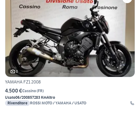
8
YAMAHA FZ1 2008
4.500 €
Cassino
(
FR
)
Usato
06/2008
57283 Km
Altro
Rivenditore
ROSSI MOTO / YAMAHA / USATO