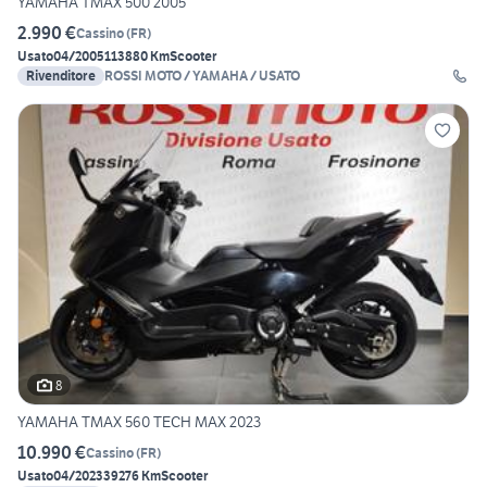
YAMAHA TMAX 500 2005
2.990 €
Cassino
(
FR
)
Usato
04/2005
113880 Km
Scooter
Rivenditore
ROSSI MOTO / YAMAHA / USATO
8
YAMAHA TMAX 560 TECH MAX 2023
10.990 €
Cassino
(
FR
)
Usato
04/2023
39276 Km
Scooter