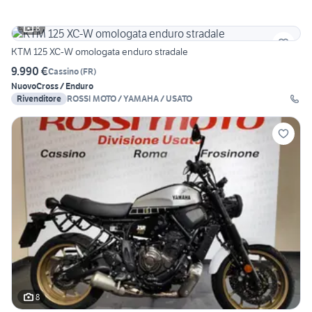
8
KTM 125 XC-W omologata enduro stradale
9.990 €
Cassino
(
FR
)
Nuovo
Cross / Enduro
Rivenditore
ROSSI MOTO / YAMAHA / USATO
8