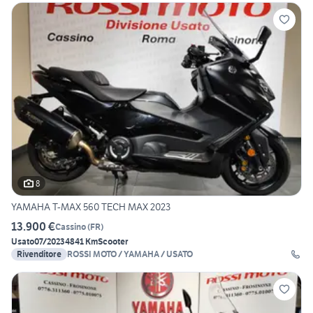
8
YAMAHA T-MAX 560 TECH MAX 2023
13.900 €
Cassino
(
FR
)
Usato
07/2023
4841 Km
Scooter
Rivenditore
ROSSI MOTO / YAMAHA / USATO