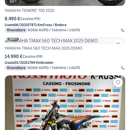
8
YAMAHA TENERE' 700 2020
8.490 €
Cassino
(
FR
)
Usato
06/2020
37871 Km
Cross / Enduro
Rivenditore
ROSSI MOTO / YAMAHA / USATO
8
YAMAHA TMAX 560 TECH MAX 2025 DEMO
14.990 €
Cassino
(
FR
)
Usato
03/2025
1769 Km
Scooter
Rivenditore
ROSSI MOTO / YAMAHA / USATO