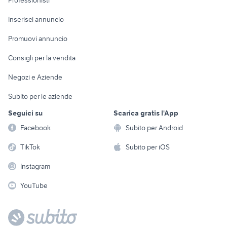
Professionisti
Arredamento e
Console e
Accessori per
Casalinghi
Inserisci annuncio
Videogiochi
animali
Elettrodomestici
Promuovi annuncio
Audio/Video
Musica e Film
Giardino e Fai da te
Consigli per la vendita
Fotografia
Libri e Riviste
Abbigliamento e
Negozi e Aziende
Telefonia
Strumenti Musicali
Accessori
Subito per le aziende
Sports
Tutto per i bambini
Seguici su
Scarica gratis l'App
Biciclette
Facebook
Subito per Android
Collezionismo
TikTok
Subito per iOS
Instagram
YouTube