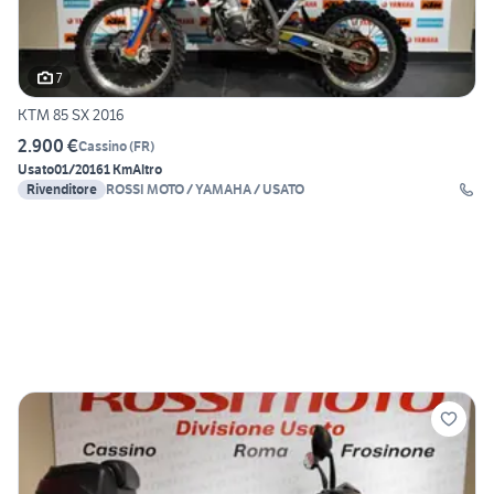
7
KTM 85 SX 2016
2.900 €
Cassino
(
FR
)
Usato
01/2016
1 Km
Altro
Rivenditore
ROSSI MOTO / YAMAHA / USATO