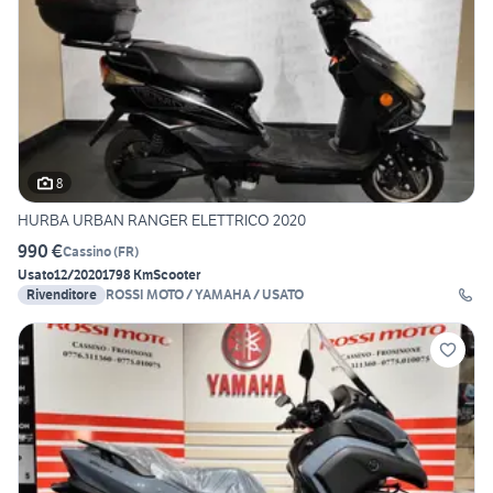
8
HURBA URBAN RANGER ELETTRICO 2020
990 €
Cassino
(
FR
)
Usato
12/2020
1798 Km
Scooter
Rivenditore
ROSSI MOTO / YAMAHA / USATO