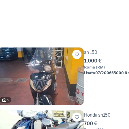
sh 150
1.000 €
Roma
(
RM
)
Usato
07/2006
65000 K
5
Honda sh150
700 €