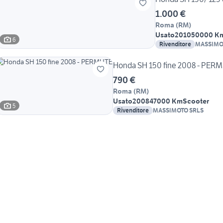
1.000 €
Roma
(
RM
)
Usato
2010
50000 K
6
Rivenditore
MASSIMO
Honda SH 150 fine 2008 - PER
790 €
Roma
(
RM
)
Usato
2008
47000 Km
Scooter
5
Rivenditore
MASSIMOTO SRLS