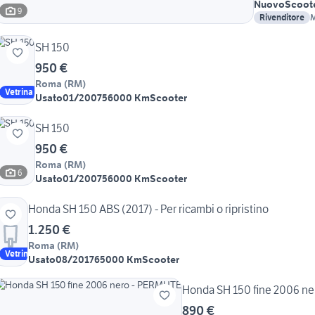
Nuovo
Scoot
9
Rivenditore
M
3
SH 150
950 €
Roma
(
RM
)
Vetrina
Usato
01/2007
56000 Km
Scooter
SH 150
950 €
Roma
(
RM
)
6
Usato
01/2007
56000 Km
Scooter
Honda SH 150 ABS (2017) - Per ricambi o ripristino
1.250 €
Roma
(
RM
)
Vetrina
Usato
08/2017
65000 Km
Scooter
Honda SH 150 fine 2006 n
890 €