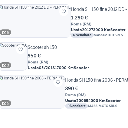
Honda SH 150 fine 2012 DD
1.290 €
Roma
(
RM
)
Usato
2012
73000 Km
Scooter
5
Rivenditore
MASSIMOTO SRLS
Scooter sh 150
950 €
Roma
(
RM
)
3
Usato
05/2018
17000 Km
Scooter
Honda SH 150 fine 2006 - PER
890 €
Roma
(
RM
)
Usato
2006
54000 Km
Scooter
5
Rivenditore
MASSIMOTO SRLS