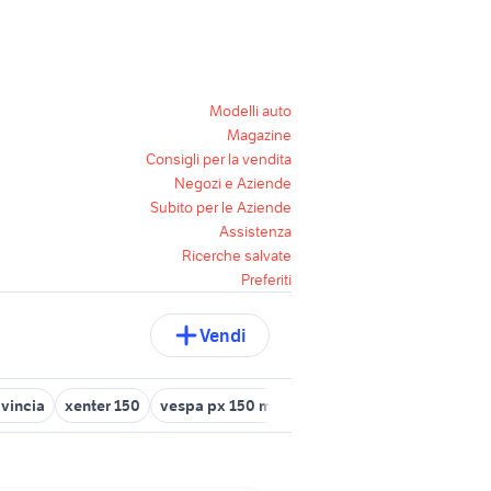
Modelli auto
Magazine
Consigli per la vendita
Negozi e Aziende
Subito per le Aziende
Assistenza
Ricerche salvate
Preferiti
Vendi
vincia
xenter 150
vespa px 150 moto Roma provincia
honda s