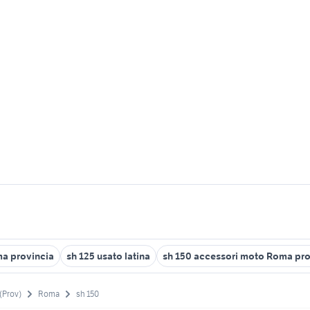
a provincia
sh 125 usato latina
sh 150 accessori moto Roma pro
(Prov)
Roma
sh 150