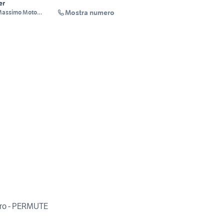
er
Mostra numero
assimo Moto
206812548
ero - PERMUTE