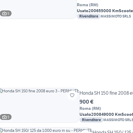
Roma
(
RM
)
Usato
2006
55000 Km
Scoote
5
Rivenditore
MASSIMOTO SRLS
Honda SH 150 fine 2008 
900 €
Roma
(
RM
)
Usato
2008
49000 Km
Scoot
5
Rivenditore
MASSIMOTO SRL
Honda SH 150/ 125 