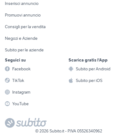
Console e
Accessori per
Casalinghi
Inserisci annuncio
Videogiochi
animali
Elettrodomestici
Promuovi annuncio
Audio/Video
Musica e Film
Giardino e Fai da te
Consigli per la vendita
Fotografia
Libri e Riviste
Abbigliamento e
Negozi e Aziende
Telefonia
Strumenti Musicali
Accessori
Subito per le aziende
Sports
Tutto per i bambini
Seguici su
Scarica gratis l'App
Biciclette
Facebook
Subito per Android
Collezionismo
TikTok
Subito per iOS
Instagram
YouTube
©
2026
Subito.it - P.IVA 05526340962