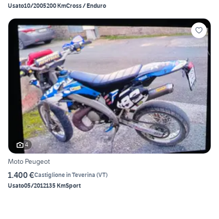
Usato
10/2005
200 Km
Cross / Enduro
4
Moto Peugeot
1.400 €
Castiglione in Teverina
(
VT
)
Usato
05/2012
135 Km
Sport