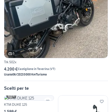
5
Trk 502x
4.200 €
Castiglione in Teverina
(
VT
)
Usato
06/2023
3000 Km
Turismo
Scelti per te
6
KTM DUKE 125
1.599 €