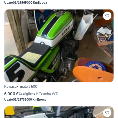
Usato
01/1956
5000 Km
Epoca
Kawasaki matc 3 500
6.000 €
Castiglione in Teverina
(
VT
)
Usato
01/1973
1000 Km
Epoca