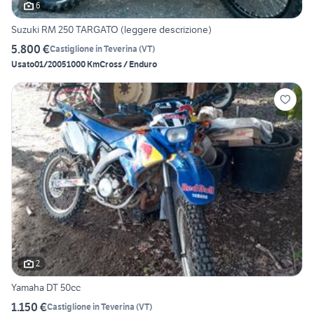
6
Suzuki RM 250 TARGATO (leggere descrizione)
5.800 €
Castiglione in Teverina
(
VT
)
Usato
01/2005
1000 Km
Cross / Enduro
2
Yamaha DT 50cc
1.150 €
Castiglione in Teverina
(
VT
)