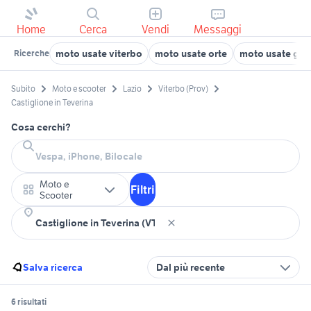
Home
Cerca
Vendi
Messaggi
moto usate viterbo
moto usate orte
moto usate gra
Ricerche
Subito
Moto e scooter
Lazio
Viterbo (Prov)
Castiglione in Teverina
Cosa cerchi?
Moto e
Filtri
Scooter
Salva ricerca
Dal più recente
6 risultati