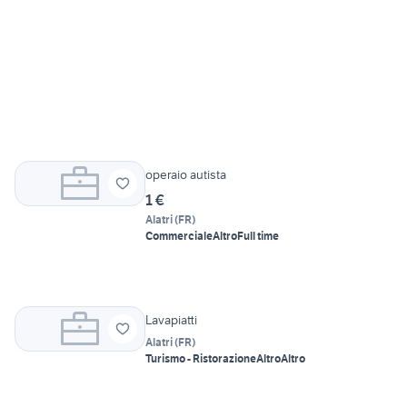
operaio autista
1 €
Alatri
(
FR
)
Commerciale
Altro
Full time
Lavapiatti
Alatri
(
FR
)
Turismo - Ristorazione
Altro
Altro