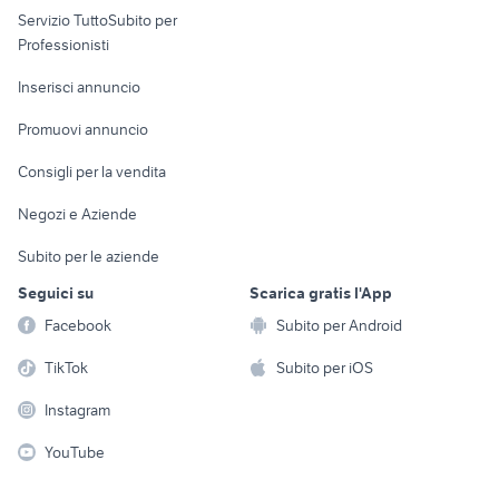
Servizio TuttoSubito per
persona
Informatica
Animali
Professionisti
Arredamento e
Console e
Accessori per
Casalinghi
Inserisci annuncio
Videogiochi
animali
Elettrodomestici
Promuovi annuncio
Audio/Video
Musica e Film
Giardino e Fai da te
Consigli per la vendita
Fotografia
Libri e Riviste
Abbigliamento e
Negozi e Aziende
Telefonia
Strumenti Musicali
Accessori
Subito per le aziende
Sports
Tutto per i bambini
Seguici su
Scarica gratis l'App
Biciclette
Facebook
Subito per Android
Collezionismo
TikTok
Subito per iOS
Instagram
YouTube