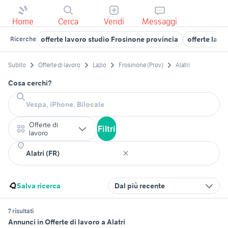
Home
Cerca
Vendi
Messaggi
offerte lavoro studio Frosinone provincia
offerte lavo
Ricerche
Subito
Offerte di lavoro
Lazio
Frosinone (Prov)
Alatri
Cosa cerchi?
Offerte di
Filtri
lavoro
Salva ricerca
Dal più recente
7 risultati
Annunci in Offerte di lavoro a Alatri