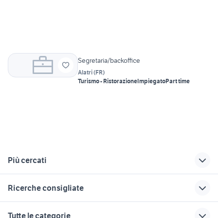
Segretaria/backoffice
Alatri
(
FR
)
Turismo - Ristorazione
Impiegato
Part time
Più cercati
Correlati
Richerche simili
Suggerimenti
Ricerche consigliate
attrezzature
offerte lavoro
offerte lavoro stage
Frosinone provincia
babysitter Roma
Viterbo provincia
offerte di lavoro casalnuovo di
offerte lavoro san severo
Tutte le categorie
provincia
napoli