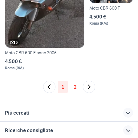
Moto CBR 600 F
4.500 €
Roma
(
RM
)
6
Moto CBR 600 F anno 2006
4.500 €
Roma
(
RM
)
1
2
Più cercati
Correlati
Richerche simili
Suggerimenti
Ricerche consigliate
bmw f 800 gs
cbr 600 f Taranto
portatarga cbr 600 rr