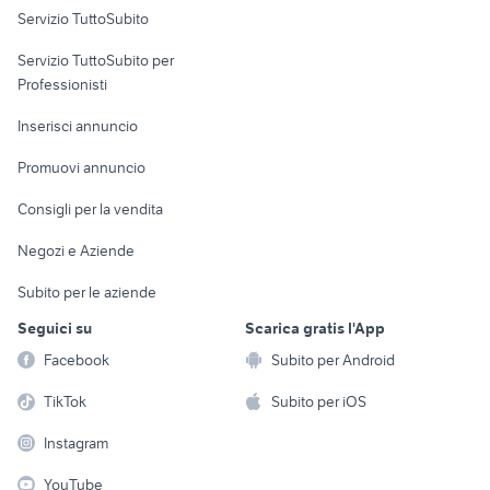
Servizio TuttoSubito
elettronica
per la casa e la
sports e hobby
Servizio TuttoSubito per
persona
Informatica
Animali
Professionisti
Arredamento e
Console e
Accessori per
Casalinghi
Inserisci annuncio
Videogiochi
animali
Elettrodomestici
Promuovi annuncio
Audio/Video
Musica e Film
Giardino e Fai da te
Consigli per la vendita
Fotografia
Libri e Riviste
Abbigliamento e
Negozi e Aziende
Telefonia
Strumenti Musicali
Accessori
Subito per le aziende
Sports
Tutto per i bambini
Seguici su
Scarica gratis l'App
Biciclette
Facebook
Subito per Android
Collezionismo
TikTok
Subito per iOS
Instagram
YouTube