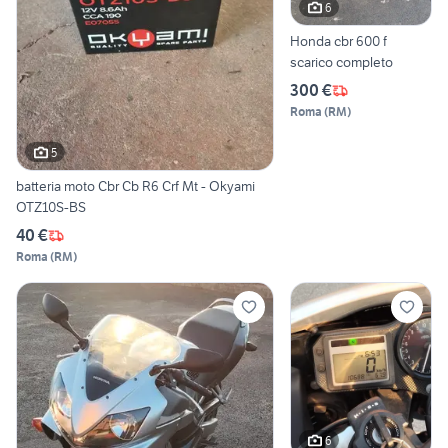
6
Honda cbr 600 f
scarico completo
300 €
Roma
(
RM
)
5
batteria moto Cbr Cb R6 Crf Mt - Okyami
OTZ10S-BS
40 €
Roma
(
RM
)
6