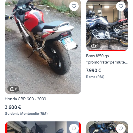
9
Bmw f850 gs
*promo*rate*permute*
garanzia*eu4
7.990 €
Roma
(
RM
)
6
Honda CBR 600 - 2003
2.600 €
Guidonia Montecelio
(
RM
)