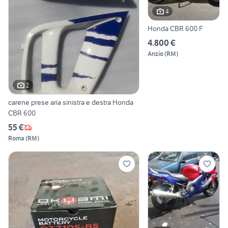
4
Honda CBR 600 F
4.800 €
Anzio
(
RM
)
2
carene prese aria sinistra e destra Honda
CBR 600
55 €
Roma
(
RM
)