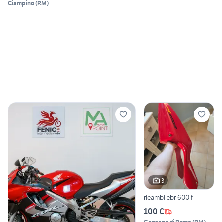
Ciampino
(
RM
)
3
ricambi cbr 600 f
100 €
Genzano di Roma
(
RM
)