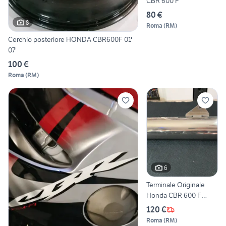
CBR 600 F
80 €
8
Roma
(
RM
)
Cerchio posteriore HONDA CBR600F 01'
07'
100 €
Roma
(
RM
)
6
Terminale Originale
Honda CBR 600 F
(01/02) Usato
120 €
Roma
(
RM
)