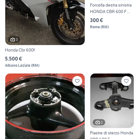
Forcella destra sinistra
HONDA CBR 600 F
2006
300 €
Roma
(
RM
)
3
Honda Cbr 600f
5.500 €
Albano Laziale
(
RM
)
2
Piastre di sterzo Honda