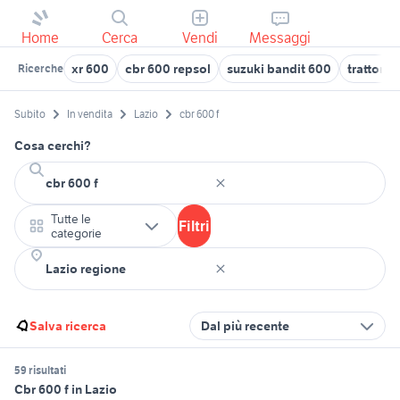
Home
Cerca
Vendi
Messaggi
xr 600
cbr 600 repsol
suzuki bandit 600
trattore 
Ricerche
Subito
In vendita
Lazio
cbr 600 f
Cosa cerchi?
Tutte le
Filtri
categorie
Salva ricerca
Dal più recente
59 risultati
Cbr 600 f in Lazio