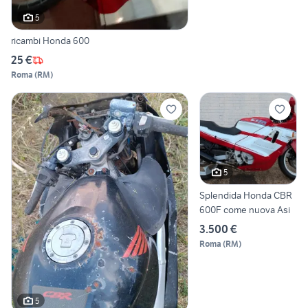
5
ricambi Honda 600
25 €
Roma
(
RM
)
5
Splendida Honda CBR
600F come nuova Asi
3.500 €
Roma
(
RM
)
5