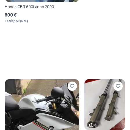
Honda CBR 600f anno 2000
600 €
Ladispoli
(
RM
)
6