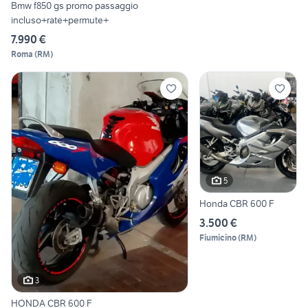
Bmw f850 gs promo passaggio
incluso+rate+permute+
7.990 €
Roma
(
RM
)
5
Honda CBR 600 F
3.500 €
Fiumicino
(
RM
)
3
HONDA CBR 600 F