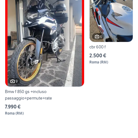
6
cbr 600 f
2.500 €
Roma
(
RM
)
9
Bmw f 850 gs +incluso
passaggio+permute+rate
7.990 €
Roma
(
RM
)