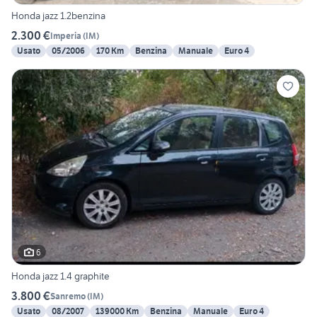
Honda jazz 1.2benzina
2.300 €
Imperia
(
IM
)
Usato
05/2006
170 Km
Benzina
Manuale
Euro 4
6
Honda jazz 1.4 graphite
3.800 €
Sanremo
(
IM
)
Usato
08/2007
139000 Km
Benzina
Manuale
Euro 4