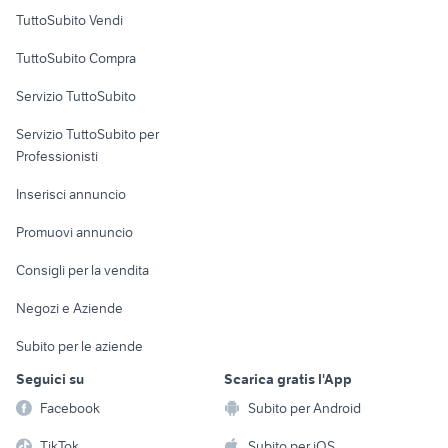
Case vacanza
TuttoSubito Vendi
Uffici e Locali
TuttoSubito Compra
commerciali
Servizio TuttoSubito
elettronica
per la casa e la
sports e hobby
Servizio TuttoSubito per
persona
Informatica
Animali
Professionisti
Arredamento e
Console e
Accessori per
Casalinghi
Inserisci annuncio
Videogiochi
animali
Elettrodomestici
Promuovi annuncio
Audio/Video
Musica e Film
Giardino e Fai da te
Consigli per la vendita
Fotografia
Libri e Riviste
Abbigliamento e
Negozi e Aziende
Telefonia
Strumenti Musicali
Accessori
Subito per le aziende
Sports
Tutto per i bambini
Seguici su
Scarica gratis l'App
Biciclette
Facebook
Subito per Android
Collezionismo
TikTok
Subito per iOS