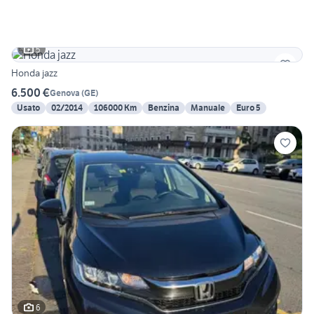
5
Honda jazz
6.500 €
Genova
(
GE
)
Usato
02/2014
106000 Km
Benzina
Manuale
Euro 5
6