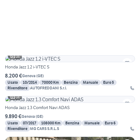
16
Honda Jazz 1.2 i-VTEC S
8.200 €
Genova
(
GE
)
Usato
10/2014
70000 Km
Benzina
Manuale
Euro 5
Rivenditore
AUTOFREDDANI S.r.l.
18
Honda Jazz 1.3 Comfort Navi ADAS
9.890 €
Genova
(
GE
)
Usato
07/2017
108000 Km
Benzina
Manuale
Euro 6
Rivenditore
MG CARS S.R.L.S