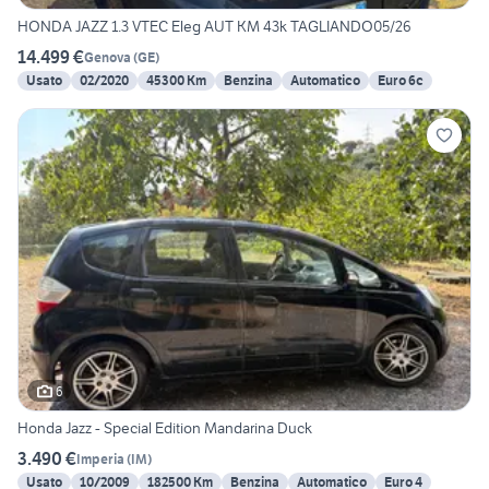
HONDA JAZZ 1.3 VTEC Eleg AUT KM 43k TAGLIANDO05/26
14.499 €
Genova
(
GE
)
Usato
02/2020
45300 Km
Benzina
Automatico
Euro 6c
6
Honda Jazz - Special Edition Mandarina Duck
3.490 €
Imperia
(
IM
)
Usato
10/2009
182500 Km
Benzina
Automatico
Euro 4