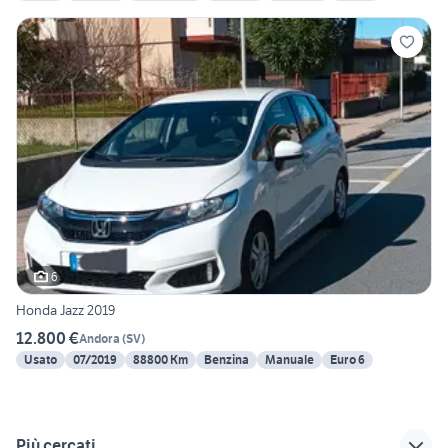
6
Honda Jazz 2019
12.800 €
Andora
(
SV
)
Usato
07/2019
88800 Km
Benzina
Manuale
Euro 6
Più cercati