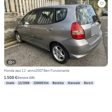
6
Honda Jazz 1.2 -anno2007 Ben Funzionante
1.500 €
Genova
(
GE
)
Usato
12/2006
220000 Km
Benzina
Manuale
Euro 4