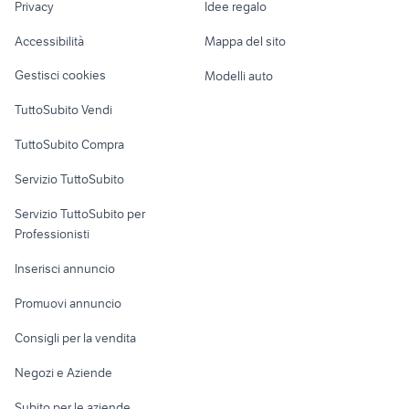
contachilometri vespa px
Privacy
Idee regalo
Garage e box
volvo xc90 auto
arcobaleno
Caravan e Camper
Accessibilità
Mappa del sito
Loft, mansarde e
Veicoli commerciali
altro
Gestisci cookies
Modelli auto
Case vacanza
TuttoSubito Vendi
Uffici e Locali
TuttoSubito Compra
commerciali
Servizio TuttoSubito
elettronica
per la casa e la
sports e hobby
Servizio TuttoSubito per
persona
Informatica
Animali
Professionisti
Arredamento e
Console e
Accessori per
Casalinghi
Inserisci annuncio
Videogiochi
animali
Elettrodomestici
Promuovi annuncio
Audio/Video
Musica e Film
Giardino e Fai da te
Consigli per la vendita
Fotografia
Libri e Riviste
Abbigliamento e
Negozi e Aziende
Telefonia
Strumenti Musicali
Accessori
Subito per le aziende