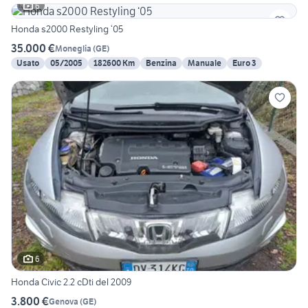
6
Honda s2000 Restyling ‘05
35.000 €
Moneglia
(
GE
)
Usato
05/2005
182600 Km
Benzina
Manuale
Euro 3
6
Honda Civic 2.2 cDti del 2009
3.800 €
Genova
(
GE
)