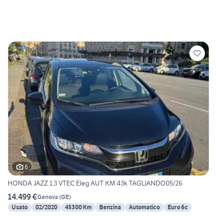
6
HONDA JAZZ 1.3 VTEC Eleg AUT KM 43k TAGLIANDO05/26
14.499 €
Genova
(
GE
)
Usato
02/2020
45300 Km
Benzina
Automatico
Euro 6c