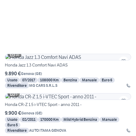
18
Honda Jazz 1.3 Comfort Navi ADAS
9.890 €
Genova
(
GE
)
Usato
07/2017
108000 Km
Benzina
Manuale
Euro 6
Rivenditore
MG CARS S.R.L.S
5
Honda CR-Z 1.5 i-VTEC Sport - anno 2011 -
9.900 €
Genova
(
GE
)
Usato
02/2011
170000 Km
Mild Hybrid Benzina
Manuale
Euro 5
Rivenditore
AUTO ITAMA GENOVA