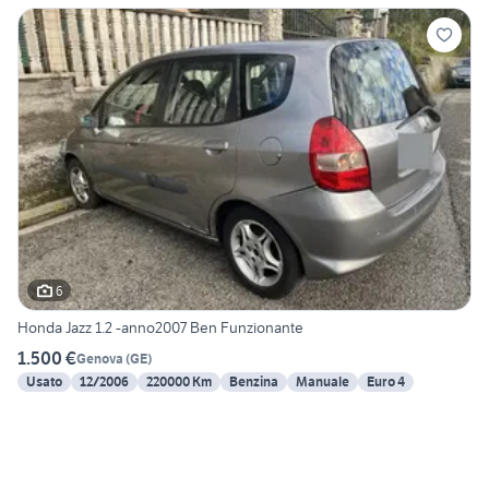
6
Honda Jazz 1.2 -anno2007 Ben Funzionante
1.500 €
Genova
(
GE
)
Usato
12/2006
220000 Km
Benzina
Manuale
Euro 4