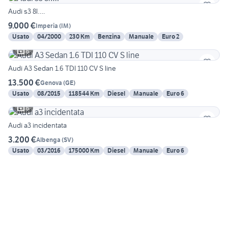
Audi s3 8l….
9.000 €
Imperia
(
IM
)
Usato
04/2000
230 Km
Benzina
Manuale
Euro 2
6
Audi A3 Sedan 1.6 TDI 110 CV S line
13.500 €
Genova
(
GE
)
Usato
08/2015
118544 Km
Diesel
Manuale
Euro 6
6
Audi a3 incidentata
3.200 €
Albenga
(
SV
)
Usato
03/2016
175000 Km
Diesel
Manuale
Euro 6