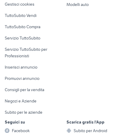
altro
Gestisci cookies
Modelli auto
Case vacanza
TuttoSubito Vendi
Uffici e Locali
TuttoSubito Compra
commerciali
Servizio TuttoSubito
elettronica
per la casa e la
sports e hobby
Servizio TuttoSubito per
persona
Informatica
Animali
Professionisti
Arredamento e
Console e
Accessori per
Casalinghi
Inserisci annuncio
Videogiochi
animali
Elettrodomestici
Promuovi annuncio
Audio/Video
Musica e Film
Giardino e Fai da te
Consigli per la vendita
Fotografia
Libri e Riviste
Abbigliamento e
Negozi e Aziende
Telefonia
Strumenti Musicali
Accessori
Subito per le aziende
Sports
Tutto per i bambini
Seguici su
Scarica gratis l'App
Biciclette
Facebook
Subito per Android