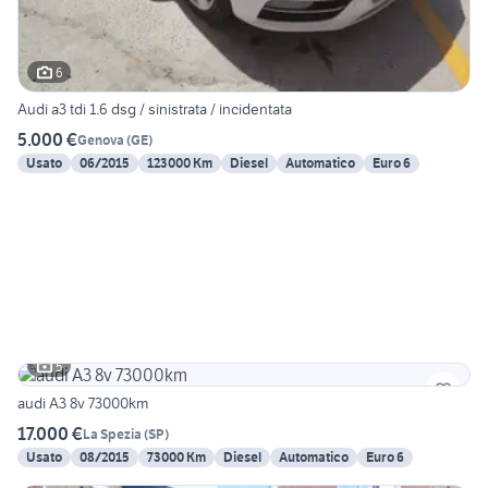
6
Audi a3 tdi 1.6 dsg / sinistrata / incidentata
5.000 €
Genova
(
GE
)
Usato
06/2015
123000 Km
Diesel
Automatico
Euro 6
5
audi A3 8v 73000km
17.000 €
La Spezia
(
SP
)
Usato
08/2015
73000 Km
Diesel
Automatico
Euro 6