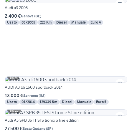
Audi a3 2005
2.400 €
Genova
(
GE
)
Usato
03/2005
225 Km
Diesel
Manuale
Euro 4
6
AUDI A3 tdi 1600 sportback 2014
13.000 €
Sanremo
(
IM
)
Usato
01/2014
129339 Km
Diesel
Manuale
Euro 5
10
Audi A3 SPB 35 TFSI S tronic S line edition
27.500 €
Sesta Godano
(
SP
)