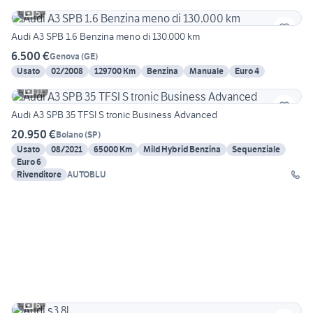
5
Audi A3 SPB 1.6 Benzina meno di 130.000 km
6.500 €
Genova
(
GE
)
Usato
02/2008
129700 Km
Benzina
Manuale
Euro 4
11
Audi A3 SPB 35 TFSI S tronic Business Advanced
20.950 €
Bolano
(
SP
)
Usato
08/2021
65000 Km
Mild Hybrid Benzina
Sequenziale
Euro 6
Rivenditore
AUTOBLU
6