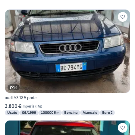
6
audi A3 18 5 porte
2.800 €
Imperia
(
IM
)
Usato
06/1999
100000 Km
Benzina
Manuale
Euro 2