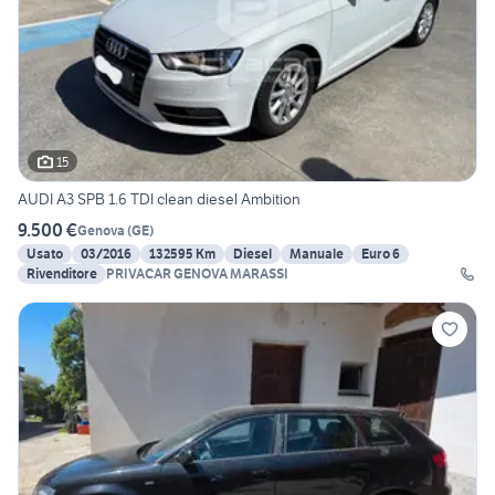
15
AUDI A3 SPB 1.6 TDI clean diesel Ambition
9.500 €
Genova
(
GE
)
Usato
03/2016
132595 Km
Diesel
Manuale
Euro 6
Rivenditore
PRIVACAR GENOVA MARASSI