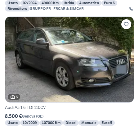
Usato
02/2024
49000 Km
Ibrida
Automatico
Euro 6
Rivenditore
GRUPPO FR - FRCAR & SIMCAR
6
Audi A3 1.6 TDI 110CV
8.500 €
Genova
(
GE
)
Usato
10/2009
107000 Km
Diesel
Manuale
Euro 5