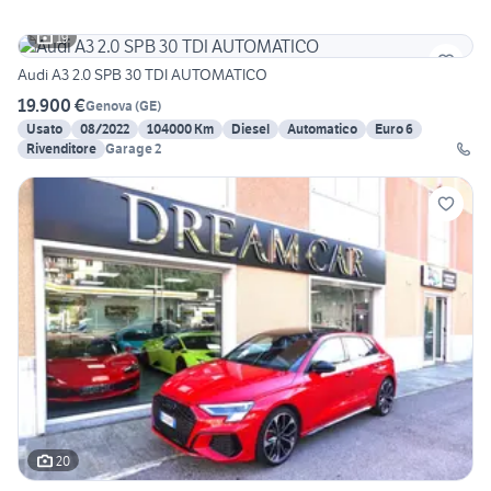
19
Audi A3 2.0 SPB 30 TDI AUTOMATICO
19.900 €
Genova
(
GE
)
Usato
08/2022
104000 Km
Diesel
Automatico
Euro 6
Rivenditore
Garage 2
20