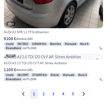
9
AUDI A3 SPB 1.2 TFSI Attraction
9.100 €
Genova
(
GE
)
Usato
09/2012
119000 Km
Benzina
Manuale
Euro 5
Rivenditore
AUTLOOK
6
AUDI A3 2.0 TDI 170 CV F.AP. Slines Ambition
1.100 €
Genova
(
GE
)
Usato
08/2007
373000 Km
Diesel
Manuale
Euro 4
Rivenditore
AUTLOOK
1
2
3
4
5