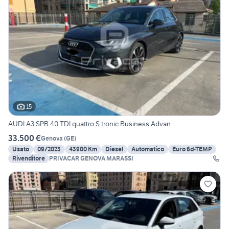
15
AUDI A3 SPB 40 TDI quattro S tronic Business Advan
33.500 €
Genova
(
GE
)
Usato
09/2023
43900 Km
Diesel
Automatico
Euro 6d-TEMP
Rivenditore
PRIVACAR GENOVA MARASSI