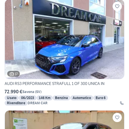
17
AUDI RS3 PERFORMANCE STRAFULL 1 OF 300 UNICA IN
72.990 €
Savona
(
SV
)
Usato
06/2023
146 Km
Benzina
Automatico
Euro 6
Rivenditore
DREAM CAR