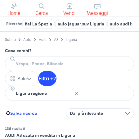
Home
Cerca
Vendi
Messaggi
fiat La Spezia
auto jaguar suv Liguria
auto audi benz
Ricerche
Subito
Auto
Audi
A3
Liguria
Cosa cerchi?
Filtri +2
Auto
Salva ricerca
Dal più rilevante
136 risultati
AUDI A3 usata in vendita in Liguria