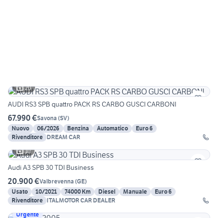
20
AUDI RS3 SPB quattro PACK RS CARBO GUSCI CARBONI
67.990 €
Savona
(
SV
)
Nuovo
06/2026
Benzina
Automatico
Euro 6
Rivenditore
DREAM CAR
10
Audi A3 SPB 30 TDI Business
20.900 €
Valbrevenna
(
GE
)
Usato
10/2021
74000 Km
Diesel
Manuale
Euro 6
Rivenditore
ITALMOTOR CAR DEALER
Urgente