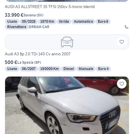
AUDI A3 ALLSTREET 35 TFSI 150cv S-tronic Identit
33.990 €
Savona
(
SV
)
Usato
05/2026
1970 Km
Ibrida
Automatico
Euro 6
Rivenditore
DREAM CAR
Audi A3 8p 2.0 TDi 140 Cv anno 2007
500 €
La Spezia
(
SP
)
Usato
06/2007
190000 Km
Diesel
Manuale
Euro 4