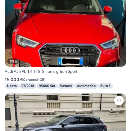
6
Audi A3 SPB 1.4 TFSI S tronic g-tron Sport
15.000 €
Ceranesi
(
GE
)
Usato
07/2018
95000 Km
Metano
Automatico
Euro 6