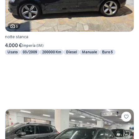
6
notte stanca
4.000 €
Imperia
(
IM
)
Usato
03/2009
200000 Km
Diesel
Manuale
Euro 5