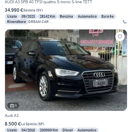
AUDI A3 SPB 40 TFSI quattro S-tronic S-line TETT
34.990 €
Savona
(
SV
)
Usato
09/2023
28142 Km
Benzina
Automatico
Euro 6e
Rivenditore
DREAM CAR
5
Audi A3
8.500 €
La Spezia
(
SP
)
Usato
04/2016
200000 Km
Diesel
Automatico