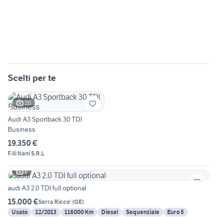
Scelti per te
20
Audi A3 Sportback 30 TDI
Business
19.350 €
F.lli Nani S.R.L
6
audi A3 2.0 TDI full optional
15.000 €
Serra Ricco'
(
GE
)
Usato
12/2013
116000 Km
Diesel
Sequenziale
Euro 5