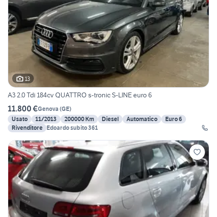
13
A3 2.0 Tdi 184cv QUATTRO s-tronic S-LINE euro 6
11.800 €
Genova
(
GE
)
Usato
11/2013
200000 Km
Diesel
Automatico
Euro 6
Rivenditore
Edoardo subito 361