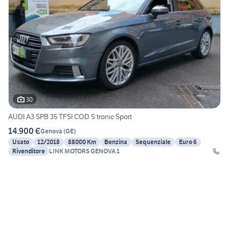
30
AUDI A3 SPB 35 TFSI COD S tronic Sport
14.900 €
Genova
(
GE
)
Usato
12/2018
88000 Km
Benzina
Sequenziale
Euro 6
Rivenditore
LINK MOTORS GENOVA 1