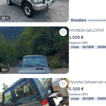
15
Rivenditore
Autousateal
HYUNDAI GALLOPER
1.500 €
Imperia
(
IM
)
Usato
03/1999
19000
5
Hyundai Galloper per 
5.500 €
Andora
(
SV
)
Usato
04/1998
30000