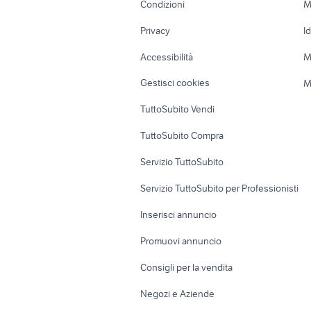
Condizioni
M
Nautica
Garage e box
Privacy
I
Caravan e Camper
Loft, mansarde 
Accessibilità
M
Veicoli commerciali
Case vacanza
Gestisci cookies
M
Uffici e Locali
TuttoSubito Vendi
commerciali
TuttoSubito Compra
Servizio TuttoSubito
Servizio TuttoSubito per Professionisti
Inserisci annuncio
Promuovi annuncio
Consigli per la vendita
Negozi e Aziende