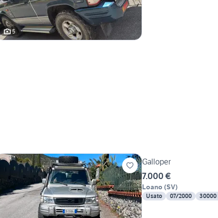
5
Galloper
7.000 €
Loano
(
SV
)
Usato
07/2000
30000