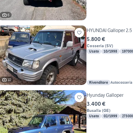
6
HYUNDAI Galloper 2.5 t
5.800 €
Cosseria
(
SV
)
Usato
10/1998
19700
10
Rivenditore
Autocosseria 
Hyunday Galloper
3.400 €
Busalla
(
GE
)
Usato
02/1999
27300