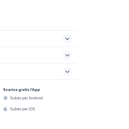
ri
offerte lavoro polizia
o
pick up dodge
sports e hobby
ta
kia rio gpl
a
Scarica gratis l'App
Animali
l200 usato lazio
Subito per Android
ento e
Accessori per animali
hi
Subito per iOS
Musica e Film
omestici
Libri e Riviste
e Fai da te