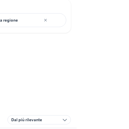
Dal più rilevante