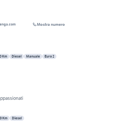
Mostra numero
benga.com
0 Km
Diesel
Manuale
Euro 2
appassionati
0 Km
Diesel