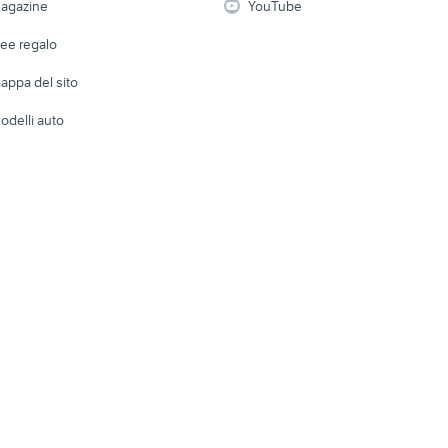
agazine
YouTube
Attrezzature di lavoro
Telefonia
Abbigli
dee regalo
Accesso
e altro
appa del sito
Tutto per
odelli auto