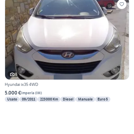
6
Hyundai ix35 4WD
5.000 €
Imperia
(
IM
)
Usato
09/2011
223000 Km
Diesel
Manuale
Euro 5