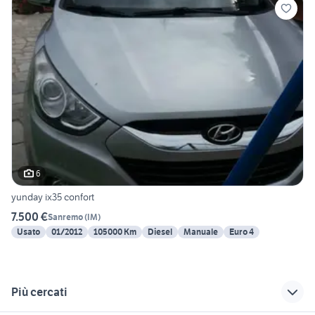
6
yunday ix35 confort
7.500 €
Sanremo
(
IM
)
Usato
01/2012
105000 Km
Diesel
Manuale
Euro 4
Più cercati