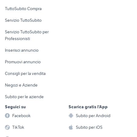
Uffici e Locali
TuttoSubito Compra
commerciali
Servizio TuttoSubito
elettronica
per la casa e la
sports e hobby
Servizio TuttoSubito per
persona
Informatica
Animali
Professionisti
Arredamento e
Console e
Accessori per
Casalinghi
Inserisci annuncio
Videogiochi
animali
Elettrodomestici
Promuovi annuncio
Audio/Video
Musica e Film
Giardino e Fai da te
Consigli per la vendita
Fotografia
Libri e Riviste
Abbigliamento e
Negozi e Aziende
Telefonia
Strumenti Musicali
Accessori
Subito per le aziende
Sports
Tutto per i bambini
Seguici su
Scarica gratis l'App
Biciclette
Facebook
Subito per Android
Collezionismo
TikTok
Subito per iOS