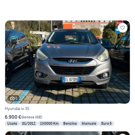
6
Hyundai ix 35
6.900 €
Genova
(
GE
)
Usato
01/2012
130000 Km
Benzina
Manuale
Euro 5