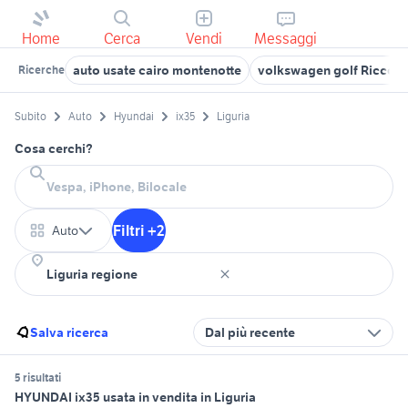
Home
Cerca
Vendi
Messaggi
auto usate cairo montenotte
volkswagen golf Ricco de
Ricerche
Subito
Auto
Hyundai
ix35
Liguria
Cosa cerchi?
Filtri +2
Auto
Salva ricerca
Dal più recente
5 risultati
HYUNDAI ix35 usata in vendita in Liguria