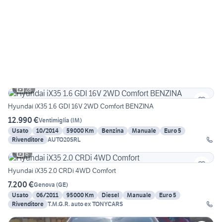
28
Hyundai iX35 1.6 GDI 16V 2WD Comfort BENZINA
12.990 €
Ventimiglia
(
IM
)
Usato
10/2014
59000 Km
Benzina
Manuale
Euro 5
Rivenditore
AUTO20SRL
6
Hyundai iX35 2.0 CRDi 4WD Comfort
7.200 €
Genova
(
GE
)
Usato
06/2011
95000 Km
Diesel
Manuale
Euro 5
Rivenditore
T.M.G.R. auto ex TONYCARS