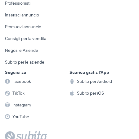
Informatica
Animali
Professionisti
Arredamento e
Console e
Accessori per
Casalinghi
Inserisci annuncio
Videogiochi
animali
Elettrodomestici
Promuovi annuncio
Audio/Video
Musica e Film
Giardino e Fai da te
Consigli per la vendita
Fotografia
Libri e Riviste
Abbigliamento e
Negozi e Aziende
Telefonia
Strumenti Musicali
Accessori
Subito per le aziende
Sports
Tutto per i bambini
Seguici su
Scarica gratis l'App
Biciclette
Facebook
Subito per Android
Collezionismo
TikTok
Subito per iOS
Instagram
YouTube