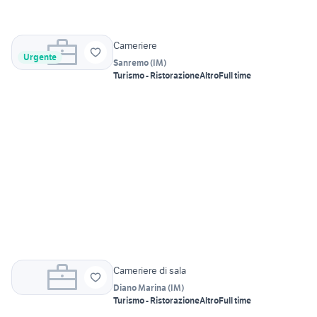
Cameriere
Urgente
Sanremo
(
IM
)
Turismo - Ristorazione
Altro
Full time
Cameriere di sala
Diano Marina
(
IM
)
Turismo - Ristorazione
Altro
Full time