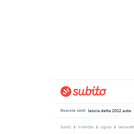
lancia delta 2012 auto
Ricerche
simili
Subito
In vendita
Liguria
lancia del