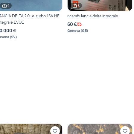
6
3
ANCIA DELTA 2.0 i.e. turbo 16V HF
ricambi lancia delta integrale
ntegrale EVO1
60 €
0.000 €
Genova
(
GE
)
avona
(
SV
)