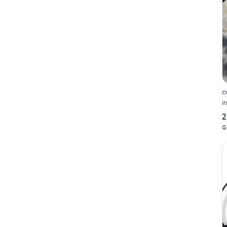
c
i
2
G