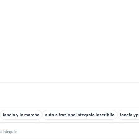
lancia y in marche
auto a trazione integrale inseribile
lancia yp
ta integrale