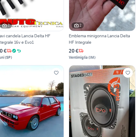
2
2
avi candela Lancia Delta HF
Emblema minigonna Lancia Delta
ntegrale 16v e Evo1
HF Integrale
0 €
20 €
uni
(
SP
)
Ventimiglia
(
IM
)