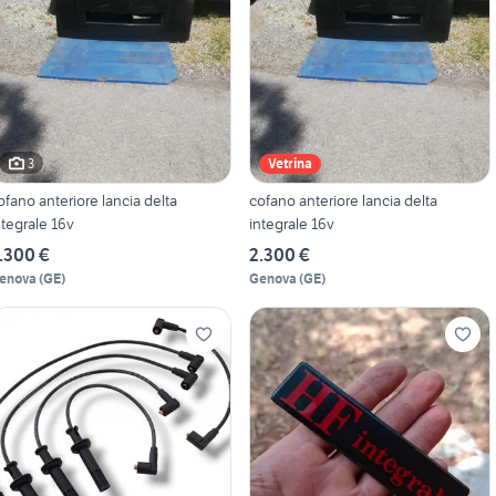
3
Vetrina
ofano anteriore lancia delta
cofano anteriore lancia delta
ntegrale 16v
integrale 16v
.300 €
2.300 €
enova
(
GE
)
Genova
(
GE
)