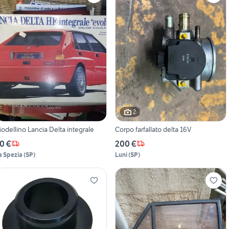
2
odellino Lancia Delta integrale
Corpo farfallato delta 16V
0 €
200 €
a Spezia
(
SP
)
Luni
(
SP
)