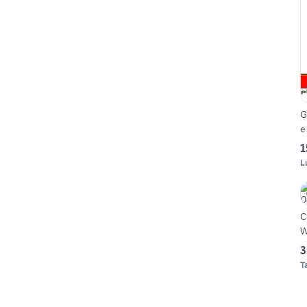
G
e
1
L
C
W
3
T