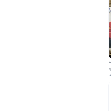
M
4
L