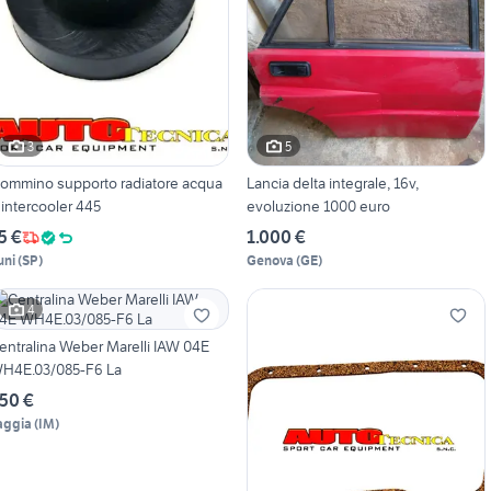
3
5
ommino supporto radiatore acqua
Lancia delta integrale, 16v,
 intercooler 445
evoluzione 1000 euro
5 €
1.000 €
uni
(
SP
)
Genova
(
GE
)
4
entralina Weber Marelli IAW 04E
H4E.03/085-F6 La
50 €
aggia
(
IM
)