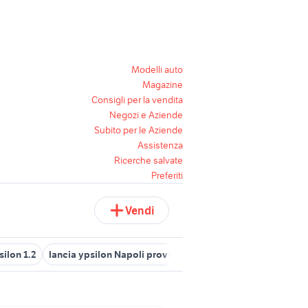
Modelli auto
Magazine
Consigli per la vendita
Negozi e Aziende
Subito per le Aziende
Assistenza
Ricerche salvate
Preferiti
Vendi
silon 1.2
lancia ypsilon Napoli provincia
lancia lybra
lancia d