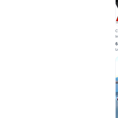
C
I
6
L