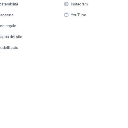
Elettrod
ostenibilità
Instagram
lavoro
i
Fotografia
Giardino 
agazine
YouTube
Attrezzature di lavoro
Telefonia
Abbigli
dee regalo
Accesso
e altro
appa del sito
Tutto per
odelli auto