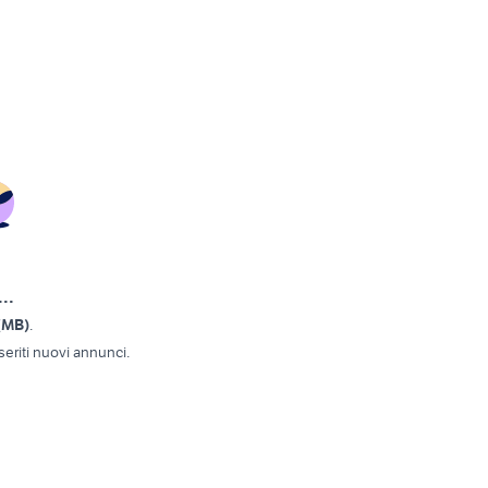
..
(MB)
.
eriti nuovi annunci.