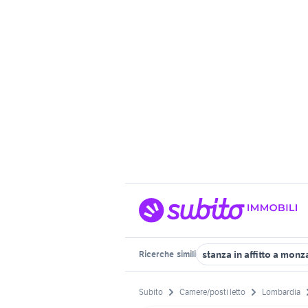
stanza in affitto a monz
Ricerche
simili
Subito
Camere/posti letto
Lombardia