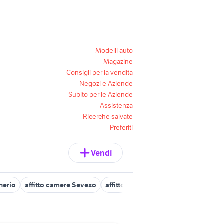
Modelli auto
Magazine
Consigli per la vendita
Negozi e Aziende
Subito per le Aziende
Assistenza
Ricerche salvate
Preferiti
Vendi
herio
affitto camere Seveso
affitto camere Besana in Brianza
s