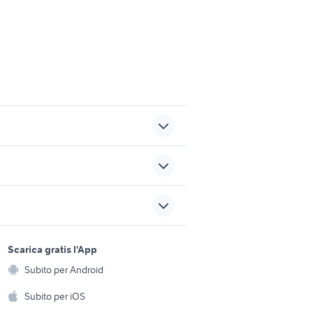
tri
affitto camere Arezzo
na
stanze in affitto vercelli
sports e hobby
affitto appartamenti
a
Scarica gratis l'App
 mare
Animali
castelvetrano Sicilia
Subito per Android
ento e
Accessori per animali
carrelli appendice Puglia
hi
Subito per iOS
Musica e Film