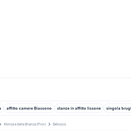
a
affitto camere Biassono
stanze in affitto lissone
singola brug
Monza e della Brianza (Prov)
Bellusco