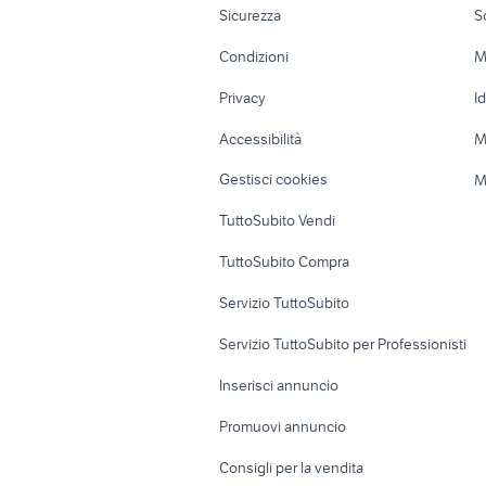
Sicurezza
S
Accessori Moto
Terreni e rustic
Condizioni
M
Nautica
Garage e box
Privacy
I
Caravan e Camper
Loft, mansarde 
Accessibilità
M
Veicoli commerciali
Case vacanza
Gestisci cookies
M
Uffici e Locali
TuttoSubito Vendi
commerciali
TuttoSubito Compra
Servizio TuttoSubito
Servizio TuttoSubito per Professionisti
Inserisci annuncio
Promuovi annuncio
Consigli per la vendita